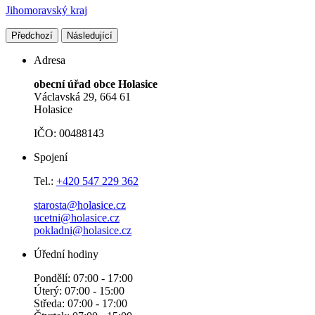
Jihomoravský kraj
Předchozí
Následující
Adresa
obecní úřad obce Holasice
Václavská 29, 664 61
Holasice
IČO: 00488143
Spojení
Tel.:
+420 547 229 362
starosta@holasice.cz
ucetni@holasice.cz
pokladni@holasice.cz
Úřední hodiny
Pondělí: 07:00 - 17:00
Úterý: 07:00 - 15:00
Středa: 07:00 - 17:00