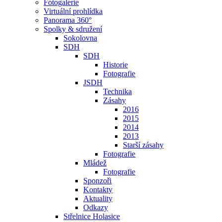
Fotogalerie
Virtuální prohlídka
Panorama 360°
Spolky & sdružení
Sokolovna
SDH
SDH
Historie
Fotografie
JSDH
Technika
Zásahy
2016
2015
2014
2013
Starší zásahy
Fotografie
Mládež
Fotografie
Sponzoři
Kontakty
Aktuality
Odkazy
Střelnice Holasice