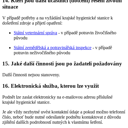
14. Kteří jsou další účastníci (dotčení) řešení životní
situace
V případě potřeby a na vyžádání krajské hygienické stanice k
došetření zdroje a přijetí opatření:
Státní veterinární správa
- v případě potravin živočišného
původu
Státní zemědělská a potravinářská inspekce
- v případě
potravin neživočišného původu
15. Jaké další činnosti jsou po žadateli požadovány
Další činnosti nejsou stanoveny.
16. Elektronická služba, kterou lze využít
Podnět lze zaslat elektronicky na e-mailovou adresu příslušné
krajské hygienické stanice.
Je ale vždy nezbytné uvést kontaktní údaje a pokud možno telefonní
číslo, neboť bude nutné odesílatele podnětu kontaktovat z důvodu
zjištění dalších podrobností nutných k vlastnímu šetření.