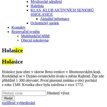
Myslivecké sdružení
Halelista
KLAS, KLUB AKTIVNÍCH SENIORŮ
®HOLASICE
Aktuální informace
Ochotnický spolek
Kontakty
Rezervační systém
Multifunkční hřiště
Obecní sokolovna
Hola
sice
Hola
sice
Holasice jsou obec v okrese Brno-venkov v Jihomoravském kraji.
Rozkládají se v Dyjsko-svrateckém úvalu u města Rajhrad. Žije zde
přibližně 1 300 obyvatel. První písemná zmínka o obci pochází
z roku 1349. Kronika obce byla založena v roce 1772.
Hledaný výraz
Hledat
rozšířené vyhledávání