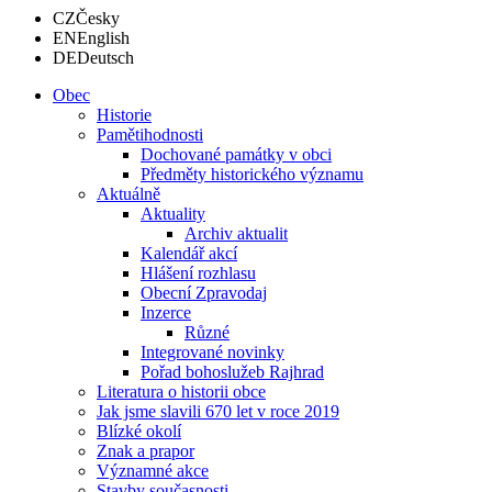
CZ
Česky
EN
English
DE
Deutsch
Obec
Historie
Pamětihodnosti
Dochované památky v obci
Předměty historického významu
Aktuálně
Aktuality
Archiv aktualit
Kalendář akcí
Hlášení rozhlasu
Obecní Zpravodaj
Inzerce
Různé
Integrované novinky
Pořad bohoslužeb Rajhrad
Literatura o historii obce
Jak jsme slavili 670 let v roce 2019
Blízké okolí
Znak a prapor
Významné akce
Stavby současnosti