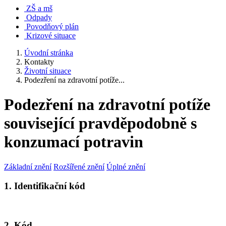
ZŠ a mš
Odpady
Povodňový plán
Krizové situace
Úvodní stránka
Kontakty
Životní situace
Podezření na zdravotní potíže...
Podezření na zdravotní potíže
související pravděpodobně s
konzumací potravin
Základní znění
Rozšířené znění
Úplné znění
1. Identifikační kód
2. Kód