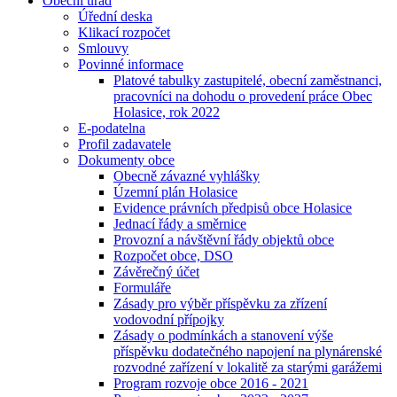
Obecní úřad
Úřední deska
Klikací rozpočet
Smlouvy
Povinné informace
Platové tabulky zastupitelé, obecní zaměstnanci,
pracovníci na dohodu o provedení práce Obec
Holasice, rok 2022
E-podatelna
Profil zadavatele
Dokumenty obce
Obecně závazné vyhlášky
Územní plán Holasice
Evidence právních předpisů obce Holasice
Jednací řády a směrnice
Provozní a návštěvní řády objektů obce
Rozpočet obce, DSO
Závěrečný účet
Formuláře
Zásady pro výběr příspěvku za zřízení
vodovodní přípojky
Zásady o podmínkách a stanovení výše
příspěvku dodatečného napojení na plynárenské
rozvodné zařízení v lokalitě za starými garážemi
Program rozvoje obce 2016 - 2021