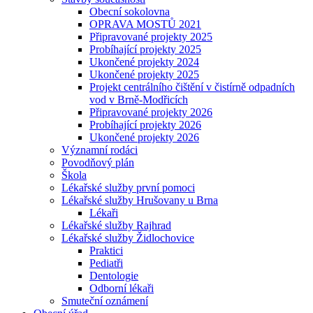
Obecní sokolovna
OPRAVA MOSTŮ 2021
Připravované projekty 2025
Probíhající projekty 2025
Ukončené projekty 2024
Ukončené projekty 2025
Projekt centrálního čištění v čistírně odpadních
vod v Brně-Modřicích
Připravované projekty 2026
Probíhající projekty 2026
Ukončené projekty 2026
Významní rodáci
Povodňový plán
Škola
Lékařské služby první pomoci
Lékařské služby Hrušovany u Brna
Lékaři
Lékařské služby Rajhrad
Lékařské služby Židlochovice
Praktici
Pediatři
Dentologie
Odborní lékaři
Smuteční oznámení