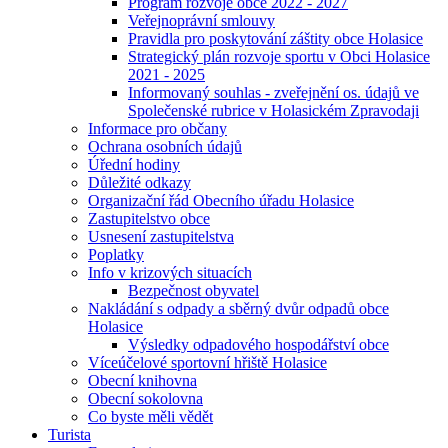
Program rozvoje obce 2022 - 2027
Veřejnoprávní smlouvy
Pravidla pro poskytování záštity obce Holasice
Strategický plán rozvoje sportu v Obci Holasice
2021 - 2025
Informovaný souhlas - zveřejnění os. údajů ve
Společenské rubrice v Holasickém Zpravodaji
Informace pro občany
Ochrana osobních údajů
Úřední hodiny
Důležité odkazy
Organizační řád Obecního úřadu Holasice
Zastupitelstvo obce
Usnesení zastupitelstva
Poplatky
Info v krizových situacích
Bezpečnost obyvatel
Nakládání s odpady a sběrný dvůr odpadů obce
Holasice
Výsledky odpadového hospodářství obce
Víceúčelové sportovní hřiště Holasice
Obecní knihovna
Obecní sokolovna
Co byste měli vědět
Turista