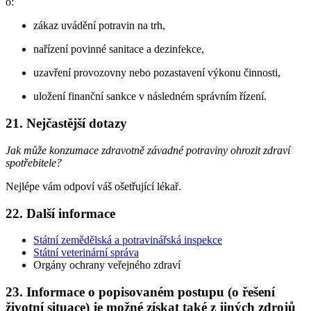
o:
zákaz uvádění potravin na trh,
nařízení povinné sanitace a dezinfekce,
uzavření provozovny nebo pozastavení výkonu činnosti,
uložení finanční sankce v následném správním řízení.
21. Nejčastější dotazy
Jak může konzumace zdravotně závadné potraviny ohrozit zdraví
spotřebitele?
Nejlépe vám odpoví váš ošetřující lékař.
22. Další informace
Státní zemědělská a potravinářská inspekce
Státní veterinární správa
Orgány ochrany veřejného zdraví
23. Informace o popisovaném postupu (o řešení
životní situace) je možné získat také z jiných zdrojů