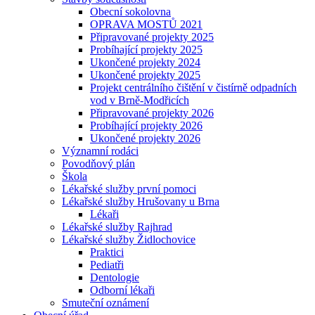
Obecní sokolovna
OPRAVA MOSTŮ 2021
Připravované projekty 2025
Probíhající projekty 2025
Ukončené projekty 2024
Ukončené projekty 2025
Projekt centrálního čištění v čistírně odpadních
vod v Brně-Modřicích
Připravované projekty 2026
Probíhající projekty 2026
Ukončené projekty 2026
Významní rodáci
Povodňový plán
Škola
Lékařské služby první pomoci
Lékařské služby Hrušovany u Brna
Lékaři
Lékařské služby Rajhrad
Lékařské služby Židlochovice
Praktici
Pediatři
Dentologie
Odborní lékaři
Smuteční oznámení