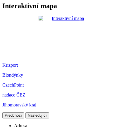
Interaktivní mapa
Krizport
Blondýnky
CzechPoint
nadace ČEZ
Jihomoravský kraj
Předchozí
Následující
Adresa