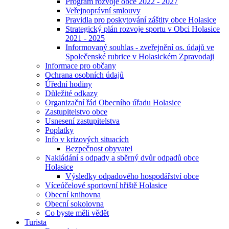
Program rozvoje obce 2022 - 2027
Veřejnoprávní smlouvy
Pravidla pro poskytování záštity obce Holasice
Strategický plán rozvoje sportu v Obci Holasice
2021 - 2025
Informovaný souhlas - zveřejnění os. údajů ve
Společenské rubrice v Holasickém Zpravodaji
Informace pro občany
Ochrana osobních údajů
Úřední hodiny
Důležité odkazy
Organizační řád Obecního úřadu Holasice
Zastupitelstvo obce
Usnesení zastupitelstva
Poplatky
Info v krizových situacích
Bezpečnost obyvatel
Nakládání s odpady a sběrný dvůr odpadů obce
Holasice
Výsledky odpadového hospodářství obce
Víceúčelové sportovní hřiště Holasice
Obecní knihovna
Obecní sokolovna
Co byste měli vědět
Turista