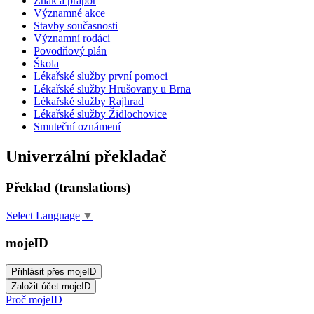
Znak a prapor
Významné akce
Stavby současnosti
Významní rodáci
Povodňový plán
Škola
Lékařské služby první pomoci
Lékařské služby Hrušovany u Brna
Lékařské služby Rajhrad
Lékařské služby Židlochovice
Smuteční oznámení
Univerzální překladač
Překlad (translations)
Select Language
▼
mojeID
Proč mojeID