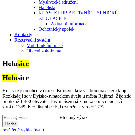
Myslivecké sdružení
Halelista
KLAS, KLUB AKTIVNÍCH SENIORŮ
®HOLASICE
Aktuální informace
Ochotnický spolek
Kontakty
Rezervační systém
Multifunkční hřiště
Obecní sokolovna
Hola
sice
Hola
sice
Holasice jsou obec v okrese Brno-venkov v Jihomoravském kraji.
Rozkládají se v Dyjsko-svrateckém úvalu u města Rajhrad. Žije zde
přibližně 1 300 obyvatel. První písemná zmínka o obci pochází
z roku 1349. Kronika obce byla založena v roce 1772.
Hledaný výraz
Hledat
rozšířené vyhledávání