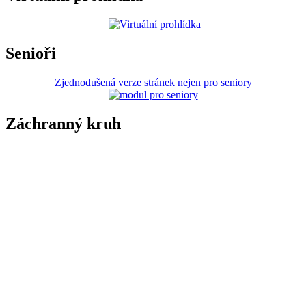
Senioři
Zjednodušená verze stránek nejen pro seniory
Záchranný kruh