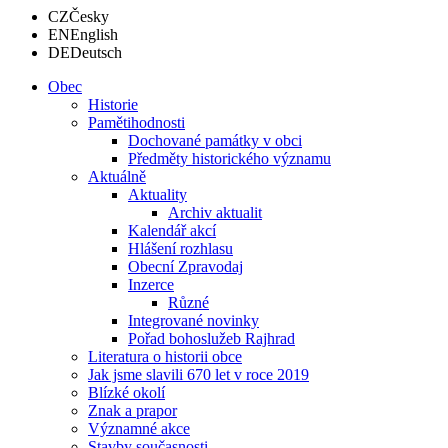
CZ
Česky
EN
English
DE
Deutsch
Obec
Historie
Pamětihodnosti
Dochované památky v obci
Předměty historického významu
Aktuálně
Aktuality
Archiv aktualit
Kalendář akcí
Hlášení rozhlasu
Obecní Zpravodaj
Inzerce
Různé
Integrované novinky
Pořad bohoslužeb Rajhrad
Literatura o historii obce
Jak jsme slavili 670 let v roce 2019
Blízké okolí
Znak a prapor
Významné akce
Stavby současnosti