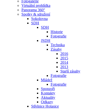
Fotogalerie
Virtuální prohlídka
Panorama 360°
Spolky & sdružení
Sokolovna
SDH
SDH
Historie
Fotografie
JSDH
Technika
Zásahy
2016
2015
2014
2013
Starší zásahy
Fotografie
Mládež
Fotografie
Sponzoři
Kontakty
Aktuality
Odkazy
Střelnice Holasice