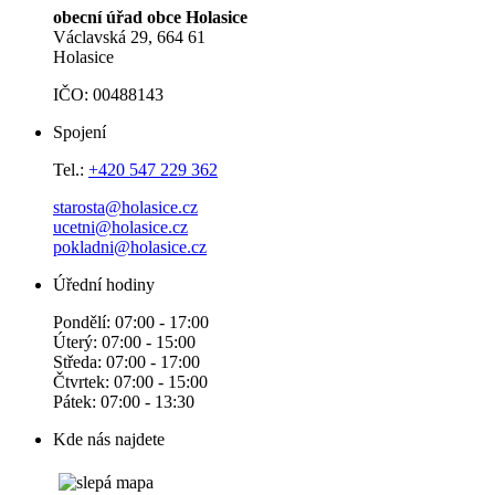
obecní úřad obce Holasice
Václavská 29, 664 61
Holasice
IČO: 00488143
Spojení
Tel.:
+420 547 229 362
starosta@holasice.cz
ucetni@holasice.cz
pokladni@holasice.cz
Úřední hodiny
Pondělí: 07:00 - 17:00
Úterý: 07:00 - 15:00
Středa: 07:00 - 17:00
Čtvrtek: 07:00 - 15:00
Pátek: 07:00 - 13:30
Kde nás najdete