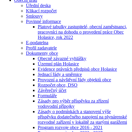
Obecní úřad
Úřední deska
Klikací rozpočet
Smlouvy
Povinné informace
Platové tabulky zastupitelé, obecní zaměstnanci,
pracovníci na dohodu o provedení práce Obec
Holasice, rok 2022
E-podatelna
Profil zadavatele
Dokumenty obce
Obecně závazné vyhlášky
Územní plán Holasice
Evidence právních předpisů obce Holasice
Jednací řády a směrnice
Provozní a návštěvní řády objektů obce
Rozpočet obce, DSO
Závěrečný účet
Formuláře
Zásady pro výběr příspěvku za zřízení
vodovodní přípojky
Zásady o podmínkách a stanovení výše
příspěvku dodatečného napojení na plynárenské
rozvodné zařízení v lokalitě za starými garážemi
Program rozvoje obce 2016 - 2021