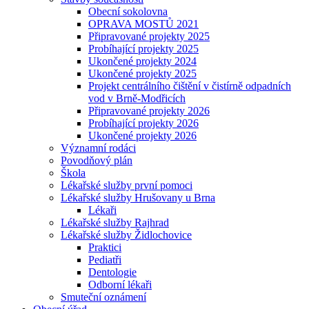
Obecní sokolovna
OPRAVA MOSTŮ 2021
Připravované projekty 2025
Probíhající projekty 2025
Ukončené projekty 2024
Ukončené projekty 2025
Projekt centrálního čištění v čistírně odpadních
vod v Brně-Modřicích
Připravované projekty 2026
Probíhající projekty 2026
Ukončené projekty 2026
Významní rodáci
Povodňový plán
Škola
Lékařské služby první pomoci
Lékařské služby Hrušovany u Brna
Lékaři
Lékařské služby Rajhrad
Lékařské služby Židlochovice
Praktici
Pediatři
Dentologie
Odborní lékaři
Smuteční oznámení