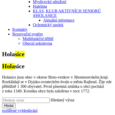
Myslivecké sdružení
Halelista
KLAS, KLUB AKTIVNÍCH SENIORŮ
®HOLASICE
Aktuální informace
Ochotnický spolek
Kontakty
Rezervační systém
Multifunkční hřiště
Obecní sokolovna
Hola
sice
Hola
sice
Holasice jsou obec v okrese Brno-venkov v Jihomoravském kraji.
Rozkládají se v Dyjsko-svrateckém úvalu u města Rajhrad. Žije zde
přibližně 1 300 obyvatel. První písemná zmínka o obci pochází
z roku 1349. Kronika obce byla založena v roce 1772.
Hledaný výraz
Hledat
rozšířené vyhledávání