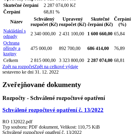
Skutečné čerpání
2 287 074,00 Kč
Čerpání
68,81 %
Schválený
Upravený
Skutečné
Čerpání
Název
rozpočet
(Kč)
rozpočet
(Kč)
čerpání
(Kč)
(%)
Nakládání s
2 340 000,00
2 431 100,00
1 600 660,00
65,84
odpady
Ochrana
přírody a
475 000,00
892 700,00
686 414,00
76,89
krajiny
Celkem
2 815 000,00
3 323 800,00
2 287 074,00
68,81
Zpět na rozpočet
Zpět na celkové výdaje
sestaveno ke dni 31. 12. 2022
Zveřejňované dokumenty
Rozpočty - Schválené rozpočtové opatření
Schválené rozpočtové opatření č. 13/2022
RO 132022.pdf
Typ souboru: PDF dokument, Velikost: 110,75 KiB
Schválené rozpočtové opatření č. 13/2022