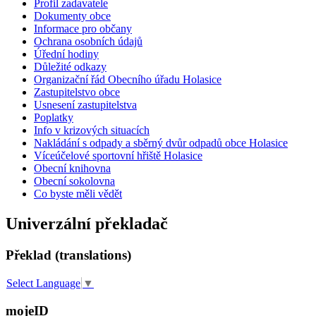
Profil zadavatele
Dokumenty obce
Informace pro občany
Ochrana osobních údajů
Úřední hodiny
Důležité odkazy
Organizační řád Obecního úřadu Holasice
Zastupitelstvo obce
Usnesení zastupitelstva
Poplatky
Info v krizových situacích
Nakládání s odpady a sběrný dvůr odpadů obce Holasice
Víceúčelové sportovní hřiště Holasice
Obecní knihovna
Obecní sokolovna
Co byste měli vědět
Univerzální překladač
Překlad (translations)
Select Language
▼
mojeID