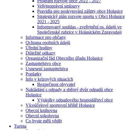
Program rozvoje obce 2022 - 2027
Veřejnoprávní smlouvy
Pravidla pro poskytování záštity obce Holasice
Strategický plán rozvoje sportu v Obci Holasice
2021 - 2025
Informovaný souhlas - zveřejnění os. údajů ve
Společenské rubrice v Holasickém Zpravodaji
Informace pro občany
Ochrana osobních údajů
Úřední hodiny
Důležité odkazy
Organizační řád Obecního úřadu Holasice
Zastupitelstvo obce
Usnesení zastupitelstva
Poplatky
Info v krizových situacích
Bezpečnost obyvatel
Nakládání s odpady a sběrný dvůr odpadů obce
Holasice
Výsledky odpadového hospodářství obce
Víceúčelové sportovní hřiště Holasice
Obecní knihovna
Obecní sokolovna
Co byste měli vědět
Turista