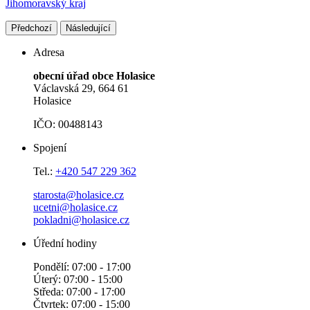
Jihomoravský kraj
Předchozí
Následující
Adresa
obecní úřad obce Holasice
Václavská 29, 664 61
Holasice
IČO: 00488143
Spojení
Tel.:
+420 547 229 362
starosta@holasice.cz
ucetni@holasice.cz
pokladni@holasice.cz
Úřední hodiny
Pondělí: 07:00 - 17:00
Úterý: 07:00 - 15:00
Středa: 07:00 - 17:00
Čtvrtek: 07:00 - 15:00