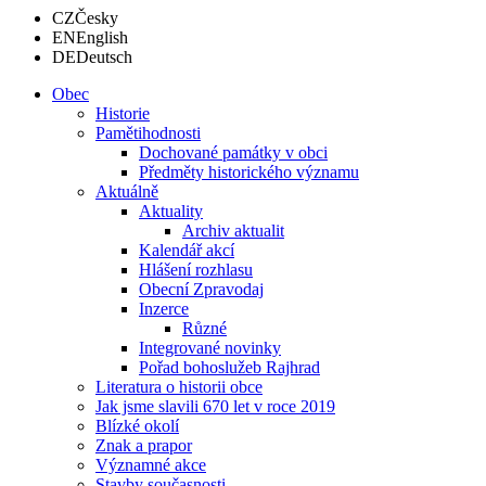
CZ
Česky
EN
English
DE
Deutsch
Obec
Historie
Pamětihodnosti
Dochované památky v obci
Předměty historického významu
Aktuálně
Aktuality
Archiv aktualit
Kalendář akcí
Hlášení rozhlasu
Obecní Zpravodaj
Inzerce
Různé
Integrované novinky
Pořad bohoslužeb Rajhrad
Literatura o historii obce
Jak jsme slavili 670 let v roce 2019
Blízké okolí
Znak a prapor
Významné akce
Stavby současnosti