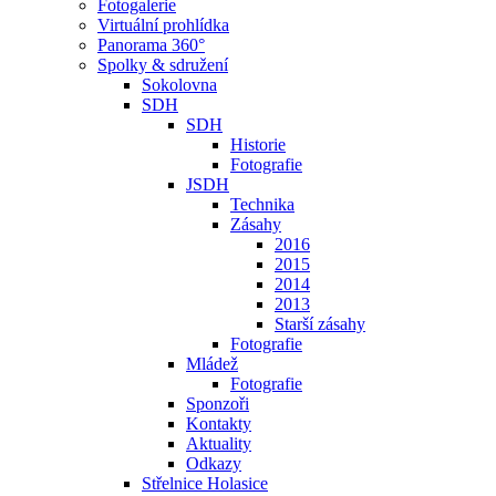
Fotogalerie
Virtuální prohlídka
Panorama 360°
Spolky & sdružení
Sokolovna
SDH
SDH
Historie
Fotografie
JSDH
Technika
Zásahy
2016
2015
2014
2013
Starší zásahy
Fotografie
Mládež
Fotografie
Sponzoři
Kontakty
Aktuality
Odkazy
Střelnice Holasice