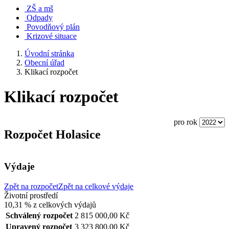
ZŠ a mš
Odpady
Povodňový plán
Krizové situace
Úvodní stránka
Obecní úřad
Klikací rozpočet
Klikací rozpočet
pro rok
Rozpočet Holasice
Výdaje
Zpět na rozpočet
Zpět na celkové výdaje
Životní prostředí
10,31 %
z celkových výdajů
Schválený rozpočet
2 815 000,00 Kč
Upravený rozpočet
3 323 800,00 Kč