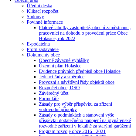
Obecní úřad
Úřední deska
Klikací rozpočet
Smlouvy
Povinné informace
Platové tabulky zastupitelé, obecní zaměstnanci,
pracovníci na dohodu o provedení práce Obec
Holasice, rok 2022
E-podatelna
Profil zadavatele
Dokumenty obce
Obecně závazné vyhlášky
Územní plán Holasice
Evidence právních předpisů obce Holasice
Jednací řády a směrnice
Provozní a návštěvní řády objektů obce
Rozpočet obce, DSO
Závěrečný účet
Formuláře
Zásady pro výběr příspěvku za zřízení
vodovodní přípojky
Zásady o podmínkách a stanovení výše
příspěvku dodatečného napojení na plynárenské
rozvodné zařízení v lokalitě za starými garážemi
Program rozvoje obce 2016 - 2021