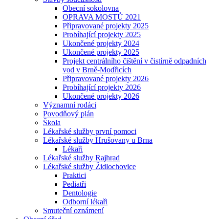
Obecní sokolovna
OPRAVA MOSTŮ 2021
Připravované projekty 2025
Probíhající projekty 2025
Ukončené projekty 2024
Ukončené projekty 2025
Projekt centrálního čištění v čistírně odpadních
vod v Brně-Modřicích
Připravované projekty 2026
Probíhající projekty 2026
Ukončené projekty 2026
Významní rodáci
Povodňový plán
Škola
Lékařské služby první pomoci
Lékařské služby Hrušovany u Brna
Lékaři
Lékařské služby Rajhrad
Lékařské služby Židlochovice
Praktici
Pediatři
Dentologie
Odborní lékaři
Smuteční oznámení