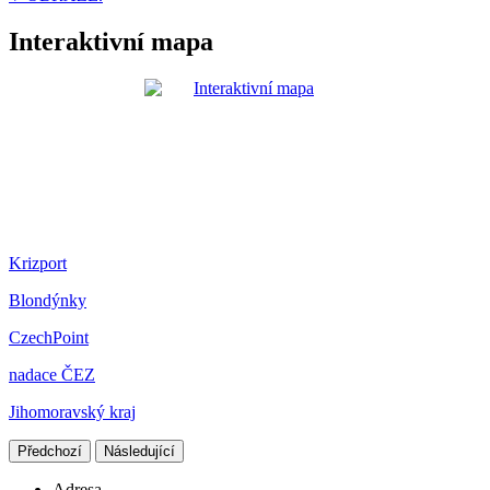
Interaktivní mapa
Krizport
Blondýnky
CzechPoint
nadace ČEZ
Jihomoravský kraj
Předchozí
Následující
Adresa