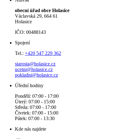
obecní úřad obce Holasice
Václavská 29, 664 61
Holasice
IČO: 00488143
Spojení
Tel.:
+420 547 229 362
starosta@holasice.cz
ucetni@holasice.cz
pokladni@holasice.cz
Úřední hodiny
Pondělí: 07:00 - 17:00
Úterý: 07:00 - 15:00
Středa: 07:00 - 17:00
Čtvrtek: 07:00 - 15:00
Pátek: 07:00 - 13:30
Kde nás najdete