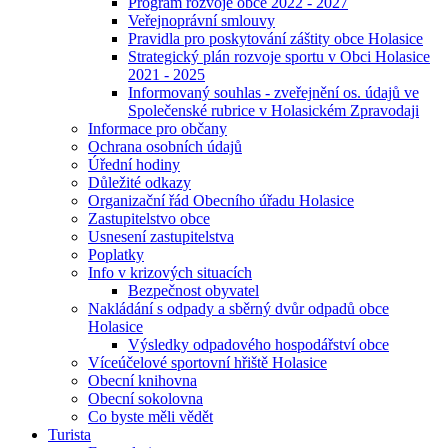
Program rozvoje obce 2022 - 2027
Veřejnoprávní smlouvy
Pravidla pro poskytování záštity obce Holasice
Strategický plán rozvoje sportu v Obci Holasice
2021 - 2025
Informovaný souhlas - zveřejnění os. údajů ve
Společenské rubrice v Holasickém Zpravodaji
Informace pro občany
Ochrana osobních údajů
Úřední hodiny
Důležité odkazy
Organizační řád Obecního úřadu Holasice
Zastupitelstvo obce
Usnesení zastupitelstva
Poplatky
Info v krizových situacích
Bezpečnost obyvatel
Nakládání s odpady a sběrný dvůr odpadů obce
Holasice
Výsledky odpadového hospodářství obce
Víceúčelové sportovní hřiště Holasice
Obecní knihovna
Obecní sokolovna
Co byste měli vědět
Turista