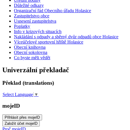
Úřední hodiny
Důležité odkazy
Organizační řád Obecního úřadu Holasice
Zastupitelstvo obce
Usnesení zastupitelstva
Poplatky
Info v krizových situacích
Nakládání s odpady a sběrný dvůr odpadů obce Holasice
Víceúčelové sportovní hřiště Holasice
Obecní knihovna
Obecní sokolovna
Co byste měli vědět
Univerzální překladač
Překlad (translations)
Select Language
▼
mojeID
Proč mojeID