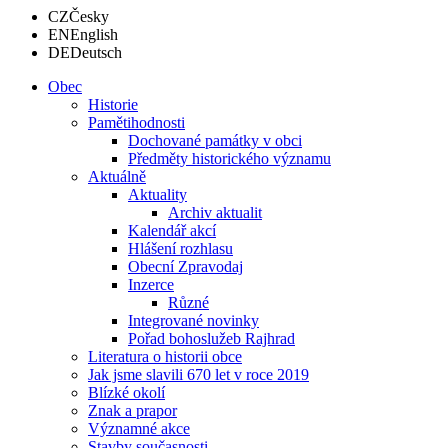
CZ
Česky
EN
English
DE
Deutsch
Obec
Historie
Pamětihodnosti
Dochované památky v obci
Předměty historického významu
Aktuálně
Aktuality
Archiv aktualit
Kalendář akcí
Hlášení rozhlasu
Obecní Zpravodaj
Inzerce
Různé
Integrované novinky
Pořad bohoslužeb Rajhrad
Literatura o historii obce
Jak jsme slavili 670 let v roce 2019
Blízké okolí
Znak a prapor
Významné akce
Stavby současnosti