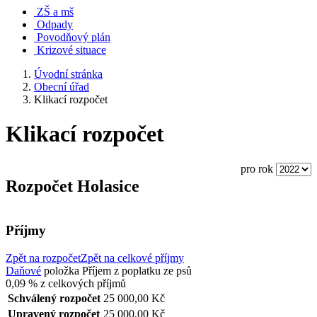
ZŠ a mš
Odpady
Povodňový plán
Krizové situace
Úvodní stránka
Obecní úřad
Klikací rozpočet
Klikací rozpočet
pro rok
Rozpočet Holasice
Příjmy
Zpět na rozpočet
Zpět na celkové příjmy
Daňové
položka
Příjem z poplatku ze psů
0,09 %
z celkových příjmů
Schválený rozpočet
25 000,00 Kč
Upravený rozpočet
25 000,00 Kč