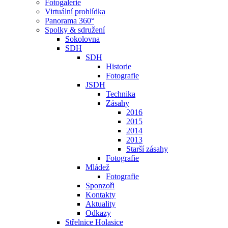
Fotogalerie
Virtuální prohlídka
Panorama 360°
Spolky & sdružení
Sokolovna
SDH
SDH
Historie
Fotografie
JSDH
Technika
Zásahy
2016
2015
2014
2013
Starší zásahy
Fotografie
Mládež
Fotografie
Sponzoři
Kontakty
Aktuality
Odkazy
Střelnice Holasice