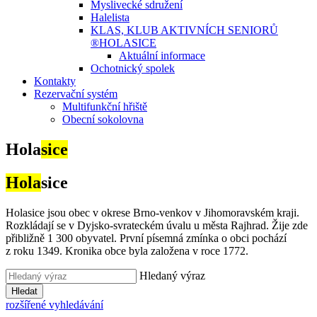
Myslivecké sdružení
Halelista
KLAS, KLUB AKTIVNÍCH SENIORŮ
®HOLASICE
Aktuální informace
Ochotnický spolek
Kontakty
Rezervační systém
Multifunkční hřiště
Obecní sokolovna
Hola
sice
Hola
sice
Holasice jsou obec v okrese Brno-venkov v Jihomoravském kraji.
Rozkládají se v Dyjsko-svrateckém úvalu u města Rajhrad. Žije zde
přibližně 1 300 obyvatel. První písemná zmínka o obci pochází
z roku 1349. Kronika obce byla založena v roce 1772.
Hledaný výraz
Hledat
rozšířené vyhledávání