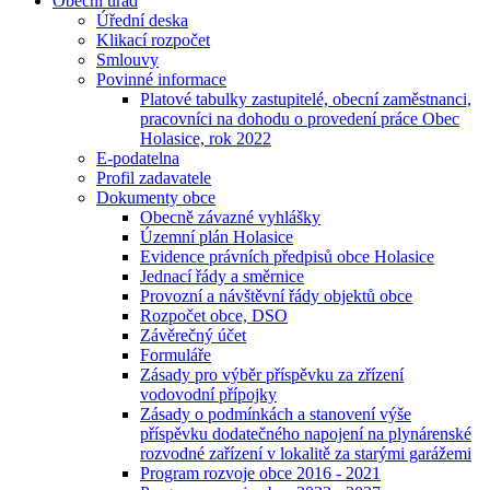
Obecní úřad
Úřední deska
Klikací rozpočet
Smlouvy
Povinné informace
Platové tabulky zastupitelé, obecní zaměstnanci,
pracovníci na dohodu o provedení práce Obec
Holasice, rok 2022
E-podatelna
Profil zadavatele
Dokumenty obce
Obecně závazné vyhlášky
Územní plán Holasice
Evidence právních předpisů obce Holasice
Jednací řády a směrnice
Provozní a návštěvní řády objektů obce
Rozpočet obce, DSO
Závěrečný účet
Formuláře
Zásady pro výběr příspěvku za zřízení
vodovodní přípojky
Zásady o podmínkách a stanovení výše
příspěvku dodatečného napojení na plynárenské
rozvodné zařízení v lokalitě za starými garážemi
Program rozvoje obce 2016 - 2021