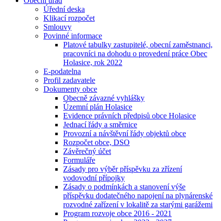
Obecní úřad
Úřední deska
Klikací rozpočet
Smlouvy
Povinné informace
Platové tabulky zastupitelé, obecní zaměstnanci,
pracovníci na dohodu o provedení práce Obec
Holasice, rok 2022
E-podatelna
Profil zadavatele
Dokumenty obce
Obecně závazné vyhlášky
Územní plán Holasice
Evidence právních předpisů obce Holasice
Jednací řády a směrnice
Provozní a návštěvní řády objektů obce
Rozpočet obce, DSO
Závěrečný účet
Formuláře
Zásady pro výběr příspěvku za zřízení
vodovodní přípojky
Zásady o podmínkách a stanovení výše
příspěvku dodatečného napojení na plynárenské
rozvodné zařízení v lokalitě za starými garážemi
Program rozvoje obce 2016 - 2021