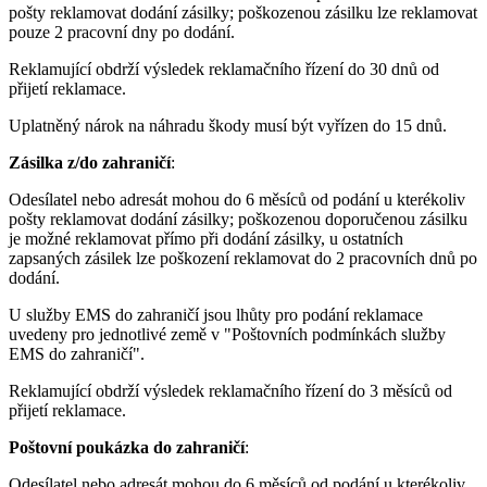
pošty reklamovat dodání zásilky; poškozenou zásilku lze reklamovat
pouze 2 pracovní dny po dodání.
Reklamující obdrží výsledek reklamačního řízení do 30 dnů od
přijetí reklamace.
Uplatněný nárok na náhradu škody musí být vyřízen do 15 dnů.
Zásilka z/do zahraničí
:
Odesílatel nebo adresát mohou do 6 měsíců od podání u kterékoliv
pošty reklamovat dodání zásilky; poškozenou doporučenou zásilku
je možné reklamovat přímo při dodání zásilky, u ostatních
zapsaných zásilek lze poškození reklamovat do 2 pracovních dnů po
dodání.
U služby EMS do zahraničí jsou lhůty pro podání reklamace
uvedeny pro jednotlivé země v "Poštovních podmínkách služby
EMS do zahraničí".
Reklamující obdrží výsledek reklamačního řízení do 3 měsíců od
přijetí reklamace.
Poštovní poukázka do zahraničí
:
Odesílatel nebo adresát mohou do 6 měsíců od podání u kterékoliv