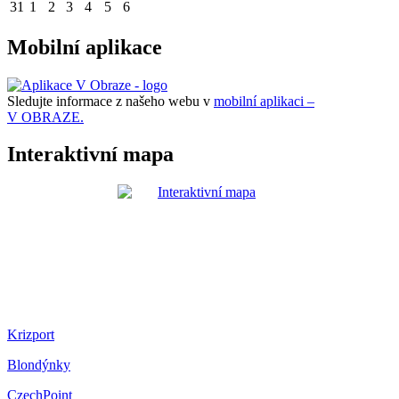
31
1
2
3
4
5
6
Mobilní aplikace
Sledujte informace z našeho webu v
mobilní aplikaci –
V OBRAZE.
Interaktivní mapa
Krizport
Blondýnky
CzechPoint