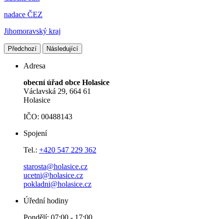
nadace ČEZ
Jihomoravský kraj
Předchozí
Následující
Adresa
obecní úřad obce Holasice
Václavská 29, 664 61
Holasice
IČO: 00488143
Spojení
Tel.:
+420 547 229 362
starosta@holasice.cz
ucetni@holasice.cz
pokladni@holasice.cz
Úřední hodiny
Pondělí: 07:00 - 17:00