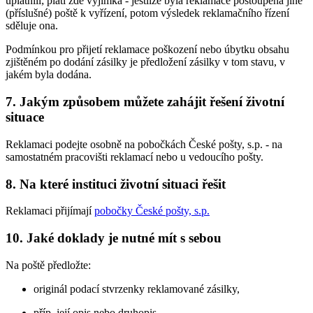
uplatnili; platí zde výjimka - jestliže byla reklamace postoupena jiné
(příslušné) poště k vyřízení, potom výsledek reklamačního řízení
sděluje ona.
Podmínkou pro přijetí reklamace poškození nebo úbytku obsahu
zjištěném po dodání zásilky je předložení zásilky v tom stavu, v
jakém byla dodána.
7. Jakým způsobem můžete zahájit řešení životní
situace
Reklamaci podejte osobně na pobočkách České pošty, s.p. - na
samostatném pracovišti reklamací nebo u vedoucího pošty.
8. Na které instituci životní situaci řešit
Reklamaci přijímají
pobočky České pošty, s.p.
10. Jaké doklady je nutné mít s sebou
Na poště předložte:
originál podací stvrzenky reklamované zásilky,
příp. její opis nebo druhopis.