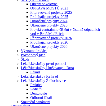
Obecní sokolovna
OPRAVA MOSTŮ 2021
Připravované projekty 2025
Probíhající projekty 2025
Ukončené projekty 2024
Ukončené projekty 2025
Projekt centrálního čištění v čistírně odpadních
vod v Brně-Modřicích
Připravované projekty 2026
Probíhající projekty 2026
Ukončené projekty 2026
Významní rodáci
Povodňový plán
Škola
Lékařské služby první pomoci
Lékařské služby Hrušovany u Brna
Lékaři
Lékařské služby Rajhrad
Lékařské služby Židlochovice
Praktici
Pediatři
Dentologie
Odborní lékaři
Smuteční oznámení