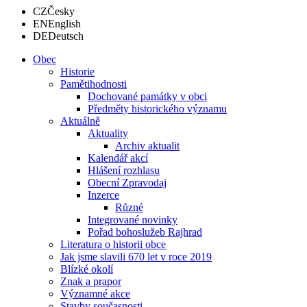
CZ
Česky
EN
English
DE
Deutsch
Obec
Historie
Pamětihodnosti
Dochované památky v obci
Předměty historického významu
Aktuálně
Aktuality
Archiv aktualit
Kalendář akcí
Hlášení rozhlasu
Obecní Zpravodaj
Inzerce
Různé
Integrované novinky
Pořad bohoslužeb Rajhrad
Literatura o historii obce
Jak jsme slavili 670 let v roce 2019
Blízké okolí
Znak a prapor
Významné akce
Stavby současnosti