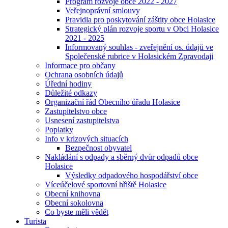
Program rozvoje obce 2022 - 2027
Veřejnoprávní smlouvy
Pravidla pro poskytování záštity obce Holasice
Strategický plán rozvoje sportu v Obci Holasice
2021 - 2025
Informovaný souhlas - zveřejnění os. údajů ve
Společenské rubrice v Holasickém Zpravodaji
Informace pro občany
Ochrana osobních údajů
Úřední hodiny
Důležité odkazy
Organizační řád Obecního úřadu Holasice
Zastupitelstvo obce
Usnesení zastupitelstva
Poplatky
Info v krizových situacích
Bezpečnost obyvatel
Nakládání s odpady a sběrný dvůr odpadů obce
Holasice
Výsledky odpadového hospodářství obce
Víceúčelové sportovní hřiště Holasice
Obecní knihovna
Obecní sokolovna
Co byste měli vědět
Turista