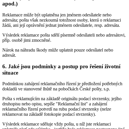
apod.)
Reklamace může být uplatněna jen jménem odesílatele nebo
adresáta; pošta však nezkoumá totožnost osoby, která o reklamaci
žádá, ani její oprávnění jednat jménem odesílatele, resp. adresáta.
Výsledek reklamace pošta sdělí písemně odesílateli nebo adresátovi,
příp. osobě jimi zmocněné.
Nárok na náhradu škody může uplatnit pouze odesílatel nebo
adresát.
6. Jaké jsou podmínky a postup pro řešení životní
situace
Podmínkou zahájení reklamačního řízení je předložení potřebných
dokladů ve stanovené lhůtě na pobočkách České pošty, s.p.
Pošta s reklamujícím na základě originálu podací stvrzenky, jejího
druhopisu nebo opisu, sepíše "Reklamační list" a zahájení
reklamačního řízení potvrdí na rubu podací stvrzenky (nelze
reklamovat na základě fotokopie podací stvrzenky).
Výsledek reklamace sděluje vždy pošta, u níž jste reklamaci