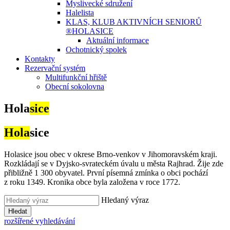
Myslivecké sdružení
Halelista
KLAS, KLUB AKTIVNÍCH SENIORŮ
®HOLASICE
Aktuální informace
Ochotnický spolek
Kontakty
Rezervační systém
Multifunkční hřiště
Obecní sokolovna
Hola
sice
Hola
sice
Holasice jsou obec v okrese Brno-venkov v Jihomoravském kraji.
Rozkládají se v Dyjsko-svrateckém úvalu u města Rajhrad. Žije zde
přibližně 1 300 obyvatel. První písemná zmínka o obci pochází
z roku 1349. Kronika obce byla založena v roce 1772.
Hledaný výraz
Hledat
rozšířené vyhledávání