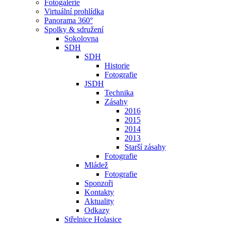
Fotogalerie
Virtuální prohlídka
Panorama 360°
Spolky & sdružení
Sokolovna
SDH
SDH
Historie
Fotografie
JSDH
Technika
Zásahy
2016
2015
2014
2013
Starší zásahy
Fotografie
Mládež
Fotografie
Sponzoři
Kontakty
Aktuality
Odkazy
Střelnice Holasice