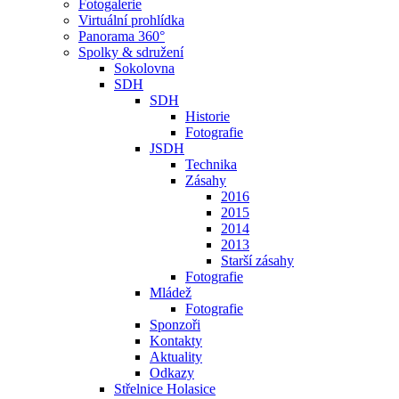
Fotogalerie
Virtuální prohlídka
Panorama 360°
Spolky & sdružení
Sokolovna
SDH
SDH
Historie
Fotografie
JSDH
Technika
Zásahy
2016
2015
2014
2013
Starší zásahy
Fotografie
Mládež
Fotografie
Sponzoři
Kontakty
Aktuality
Odkazy
Střelnice Holasice