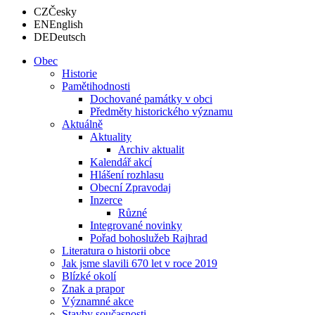
CZ
Česky
EN
English
DE
Deutsch
Obec
Historie
Pamětihodnosti
Dochované památky v obci
Předměty historického významu
Aktuálně
Aktuality
Archiv aktualit
Kalendář akcí
Hlášení rozhlasu
Obecní Zpravodaj
Inzerce
Různé
Integrované novinky
Pořad bohoslužeb Rajhrad
Literatura o historii obce
Jak jsme slavili 670 let v roce 2019
Blízké okolí
Znak a prapor
Významné akce
Stavby současnosti