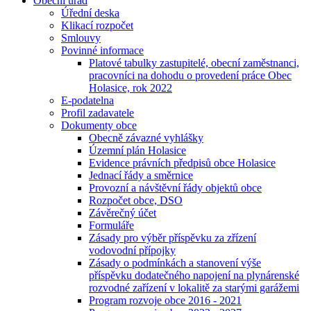
Obecní úřad
Úřední deska
Klikací rozpočet
Smlouvy
Povinné informace
Platové tabulky zastupitelé, obecní zaměstnanci,
pracovníci na dohodu o provedení práce Obec
Holasice, rok 2022
E-podatelna
Profil zadavatele
Dokumenty obce
Obecně závazné vyhlášky
Územní plán Holasice
Evidence právních předpisů obce Holasice
Jednací řády a směrnice
Provozní a návštěvní řády objektů obce
Rozpočet obce, DSO
Závěrečný účet
Formuláře
Zásady pro výběr příspěvku za zřízení
vodovodní přípojky
Zásady o podmínkách a stanovení výše
příspěvku dodatečného napojení na plynárenské
rozvodné zařízení v lokalitě za starými garážemi
Program rozvoje obce 2016 - 2021