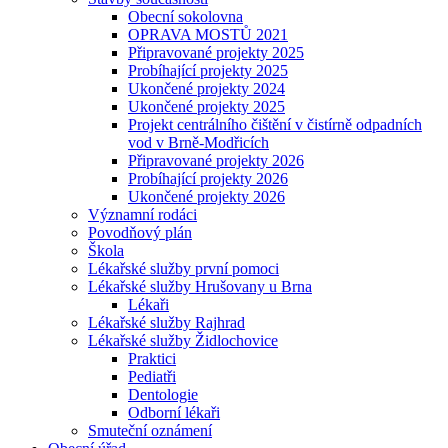
Obecní sokolovna
OPRAVA MOSTŮ 2021
Připravované projekty 2025
Probíhající projekty 2025
Ukončené projekty 2024
Ukončené projekty 2025
Projekt centrálního čištění v čistírně odpadních
vod v Brně-Modřicích
Připravované projekty 2026
Probíhající projekty 2026
Ukončené projekty 2026
Významní rodáci
Povodňový plán
Škola
Lékařské služby první pomoci
Lékařské služby Hrušovany u Brna
Lékaři
Lékařské služby Rajhrad
Lékařské služby Židlochovice
Praktici
Pediatři
Dentologie
Odborní lékaři
Smuteční oznámení