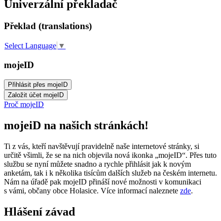
Univerzální překladač
Překlad (translations)
Select Language
▼
mojeID
Proč mojeID
mojeiD na našich stránkách!
Ti z vás, kteří navštěvují pravidelně naše internetové stránky, si
určitě všimli, že se na nich objevila nová ikonka „mojeID“. Přes tuto
službu se nyní můžete snadno a rychle přihlásit jak k novým
anketám, tak i k několika tisícům dalších služeb na českém internetu.
Nám na úřadě pak mojeID přináší nové možnosti v komunikaci
s vámi, občany obce Holasice. Více informací naleznete
zde
.
Hlášení závad