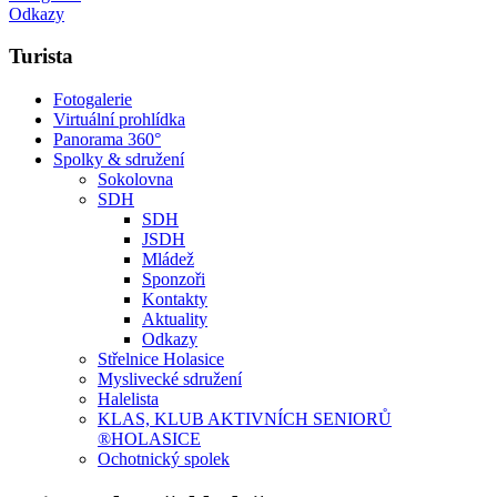
Odkazy
Turista
Fotogalerie
Virtuální prohlídka
Panorama 360°
Spolky & sdružení
Sokolovna
SDH
SDH
JSDH
Mládež
Sponzoři
Kontakty
Aktuality
Odkazy
Střelnice Holasice
Myslivecké sdružení
Halelista
KLAS, KLUB AKTIVNÍCH SENIORŮ
®HOLASICE
Ochotnický spolek