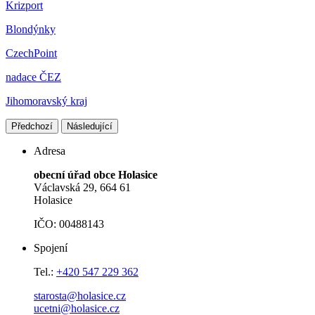
Krizport
Blondýnky
CzechPoint
nadace ČEZ
Jihomoravský kraj
Předchozí
Následující
Adresa
obecní úřad obce Holasice
Václavská 29, 664 61
Holasice
IČO: 00488143
Spojení
Tel.:
+420 547 229 362
starosta@holasice.cz
ucetni@holasice.cz