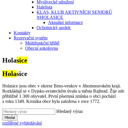
Myslivecké sdružení
Halelista
KLAS, KLUB AKTIVNÍCH SENIORŮ
®HOLASICE
Aktuální informace
Ochotnický spolek
Kontakty
Rezervační systém
Multifunkční hřiště
Obecní sokolovna
Hola
sice
Hola
sice
Holasice jsou obec v okrese Brno-venkov v Jihomoravském kraji.
Rozkládají se v Dyjsko-svrateckém úvalu u města Rajhrad. Žije zde
přibližně 1 300 obyvatel. První písemná zmínka o obci pochází
z roku 1349. Kronika obce byla založena v roce 1772.
Hledaný výraz
Hledat
rozšířené vyhledávání