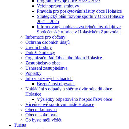
Program rozvoje obce 2022 - 2027
Veřejnoprávní smlouvy
Pravidla pro poskytování záštity obce Holasice
Strategický plán rozvoje sportu v Obci Holasice
2021 - 2025
Informovaný souhlas - zveřejnění os. údajů ve
Společenské rubrice v Holasickém Zpravodaji
Informace pro občany
Ochrana osobních údajů
Úřední hodiny
Důležité odkazy
Organizační řád Obecního úřadu Holasice
Zastupitelstvo obce
Usnesení zastupitelstva
Poplatky
Info v krizových situacích
Bezpečnost obyvatel
Nakládání s odpady a sběrný dvůr odpadů obce
Holasice
Výsledky odpadového hospodářství obce
Víceúčelové sportovní hřiště Holasice
Obecní knihovna
Obecní sokolovna
Co byste měli vědět
Turista