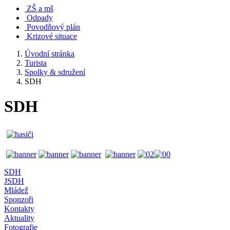
ZŠ a mš
Odpady
Povodňový plán
Krizové situace
Úvodní stránka
Turista
Spolky & sdružení
SDH
SDH
SDH
JSDH
Mládež
Sponzoři
Kontakty
Aktuality
Fotografie