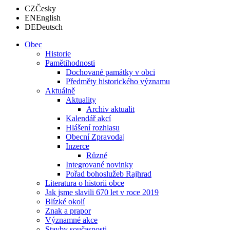
CZ
Česky
EN
English
DE
Deutsch
Obec
Historie
Pamětihodnosti
Dochované památky v obci
Předměty historického významu
Aktuálně
Aktuality
Archiv aktualit
Kalendář akcí
Hlášení rozhlasu
Obecní Zpravodaj
Inzerce
Různé
Integrované novinky
Pořad bohoslužeb Rajhrad
Literatura o historii obce
Jak jsme slavili 670 let v roce 2019
Blízké okolí
Znak a prapor
Významné akce
Stavby současnosti