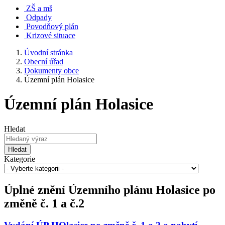
ZŠ a mš
Odpady
Povodňový plán
Krizové situace
Úvodní stránka
Obecní úřad
Dokumenty obce
Územní plán Holasice
Územní plán Holasice
Hledat
Hledat
Kategorie
Úplné znění Územního plánu Holasice po
změně č. 1 a č.2