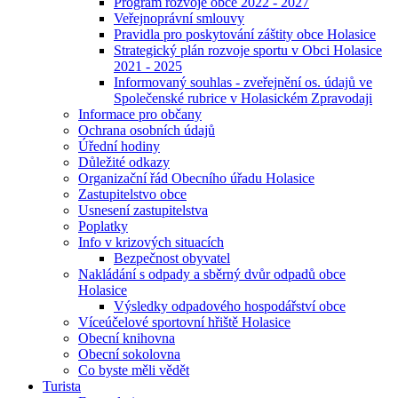
Program rozvoje obce 2022 - 2027
Veřejnoprávní smlouvy
Pravidla pro poskytování záštity obce Holasice
Strategický plán rozvoje sportu v Obci Holasice
2021 - 2025
Informovaný souhlas - zveřejnění os. údajů ve
Společenské rubrice v Holasickém Zpravodaji
Informace pro občany
Ochrana osobních údajů
Úřední hodiny
Důležité odkazy
Organizační řád Obecního úřadu Holasice
Zastupitelstvo obce
Usnesení zastupitelstva
Poplatky
Info v krizových situacích
Bezpečnost obyvatel
Nakládání s odpady a sběrný dvůr odpadů obce
Holasice
Výsledky odpadového hospodářství obce
Víceúčelové sportovní hřiště Holasice
Obecní knihovna
Obecní sokolovna
Co byste měli vědět
Turista