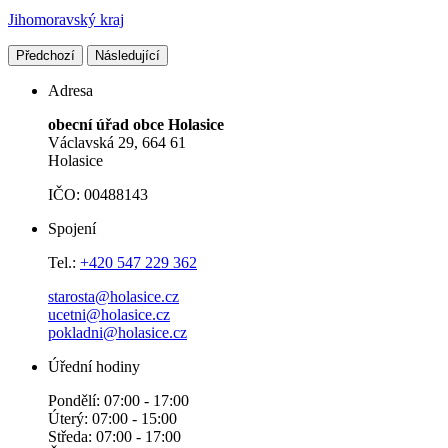
Jihomoravský kraj
Předchozí
Následující
Adresa
obecní úřad obce Holasice
Václavská 29, 664 61
Holasice
IČO: 00488143
Spojení
Tel.:
+420 547 229 362
starosta@holasice.cz
ucetni@holasice.cz
pokladni@holasice.cz
Úřední hodiny
Pondělí: 07:00 - 17:00
Úterý: 07:00 - 15:00
Středa: 07:00 - 17:00