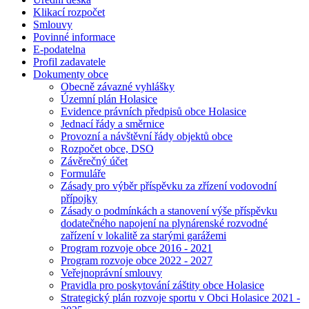
Klikací rozpočet
Smlouvy
Povinné informace
E-podatelna
Profil zadavatele
Dokumenty obce
Obecně závazné vyhlášky
Územní plán Holasice
Evidence právních předpisů obce Holasice
Jednací řády a směrnice
Provozní a návštěvní řády objektů obce
Rozpočet obce, DSO
Závěrečný účet
Formuláře
Zásady pro výběr příspěvku za zřízení vodovodní
přípojky
Zásady o podmínkách a stanovení výše příspěvku
dodatečného napojení na plynárenské rozvodné
zařízení v lokalitě za starými garážemi
Program rozvoje obce 2016 - 2021
Program rozvoje obce 2022 - 2027
Veřejnoprávní smlouvy
Pravidla pro poskytování záštity obce Holasice
Strategický plán rozvoje sportu v Obci Holasice 2021 -