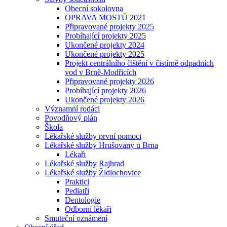
Obecní sokolovna
OPRAVA MOSTŮ 2021
Připravované projekty 2025
Probíhající projekty 2025
Ukončené projekty 2024
Ukončené projekty 2025
Projekt centrálního čištění v čistírně odpadních
vod v Brně-Modřicích
Připravované projekty 2026
Probíhající projekty 2026
Ukončené projekty 2026
Významní rodáci
Povodňový plán
Škola
Lékařské služby první pomoci
Lékařské služby Hrušovany u Brna
Lékaři
Lékařské služby Rajhrad
Lékařské služby Židlochovice
Praktici
Pediatři
Dentologie
Odborní lékaři
Smuteční oznámení