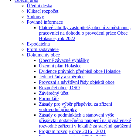
Obecní úřad
Úřední deska
Klikací rozpočet
Smlouvy
Povinné informace
Platové tabulky zastupitelé, obecní zaměstnanci,
pracovníci na dohodu o provedení práce Obec
Holasice, rok 2022
E-podatelna
Profil zadavatele
Dokumenty obce
Obecně závazné vyhlášky
Územní plán Holasice
Evidence právních předpisů obce Holasice
Jednací řády a směrnice
Provozní a návštěvní řády objektů obce
Rozpočet obce, DSO
Závěrečný účet
Formuláře
Zásady pro výběr příspěvku za zřízení
vodovodní přípojky
Zásady o podmínkách a stanovení výše
příspěvku dodatečného napojení na plynárenské
rozvodné zařízení v lokalitě za starými garážemi
Program rozvoje obce 2016 - 2021