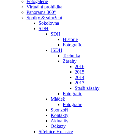
Fotogalerie
Virtuální prohlídka
Panorama 360°
Spolky & sdružení
Sokolovna
SDH
SDH
Historie
Fotografie
JSDH
Technika
Zásahy
2016
2015
2014
2013
Starší zásahy
Fotografie
Mládež
Fotografie
Sponzoři
Kontakty
Aktuality
Odkazy
Střelnice Holasice