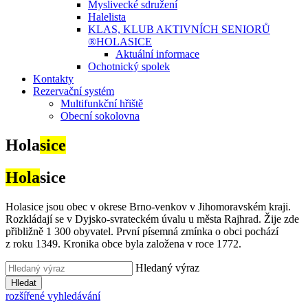
Myslivecké sdružení
Halelista
KLAS, KLUB AKTIVNÍCH SENIORŮ
®HOLASICE
Aktuální informace
Ochotnický spolek
Kontakty
Rezervační systém
Multifunkční hřiště
Obecní sokolovna
Hola
sice
Hola
sice
Holasice jsou obec v okrese Brno-venkov v Jihomoravském kraji.
Rozkládají se v Dyjsko-svrateckém úvalu u města Rajhrad. Žije zde
přibližně 1 300 obyvatel. První písemná zmínka o obci pochází
z roku 1349. Kronika obce byla založena v roce 1772.
Hledaný výraz
Hledat
rozšířené vyhledávání