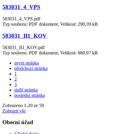
583031_4_VPS
583031_4_VPS.pdf
Typ souboru: PDF dokument, Velikost: 290,39 kB
583031_II1_KOV
583031_II1_KOV.pdf
Typ souboru: PDF dokument, Velikost: 880,97 kB
první stránka
předchozí stránka
1
2
3
další stránka
poslední stránka
Zobrazeno
1
-
20
ze 59
Zobrazit vše
Obecní úřad
Úřední deska