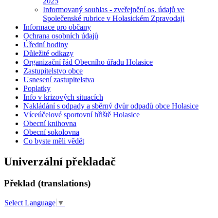
2025
Informovaný souhlas - zveřejnění os. údajů ve
Společenské rubrice v Holasickém Zpravodaji
Informace pro občany
Ochrana osobních údajů
Úřední hodiny
Důležité odkazy
Organizační řád Obecního úřadu Holasice
Zastupitelstvo obce
Usnesení zastupitelstva
Poplatky
Info v krizových situacích
Nakládání s odpady a sběrný dvůr odpadů obce Holasice
Víceúčelové sportovní hřiště Holasice
Obecní knihovna
Obecní sokolovna
Co byste měli vědět
Univerzální překladač
Překlad (translations)
Select Language
▼