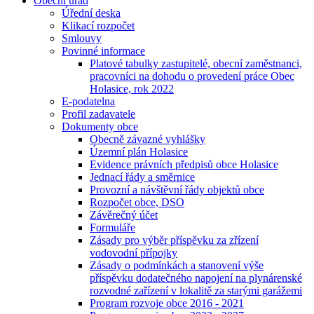
Obecní úřad
Úřední deska
Klikací rozpočet
Smlouvy
Povinné informace
Platové tabulky zastupitelé, obecní zaměstnanci,
pracovníci na dohodu o provedení práce Obec
Holasice, rok 2022
E-podatelna
Profil zadavatele
Dokumenty obce
Obecně závazné vyhlášky
Územní plán Holasice
Evidence právních předpisů obce Holasice
Jednací řády a směrnice
Provozní a návštěvní řády objektů obce
Rozpočet obce, DSO
Závěrečný účet
Formuláře
Zásady pro výběr příspěvku za zřízení
vodovodní přípojky
Zásady o podmínkách a stanovení výše
příspěvku dodatečného napojení na plynárenské
rozvodné zařízení v lokalitě za starými garážemi
Program rozvoje obce 2016 - 2021