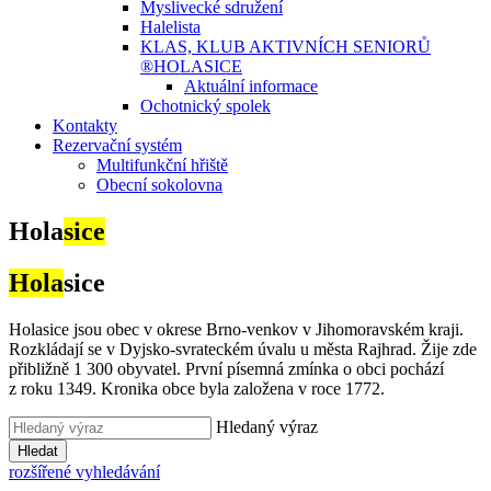
Myslivecké sdružení
Halelista
KLAS, KLUB AKTIVNÍCH SENIORŮ
®HOLASICE
Aktuální informace
Ochotnický spolek
Kontakty
Rezervační systém
Multifunkční hřiště
Obecní sokolovna
Hola
sice
Hola
sice
Holasice jsou obec v okrese Brno-venkov v Jihomoravském kraji.
Rozkládají se v Dyjsko-svrateckém úvalu u města Rajhrad. Žije zde
přibližně 1 300 obyvatel. První písemná zmínka o obci pochází
z roku 1349. Kronika obce byla založena v roce 1772.
Hledaný výraz
Hledat
rozšířené vyhledávání