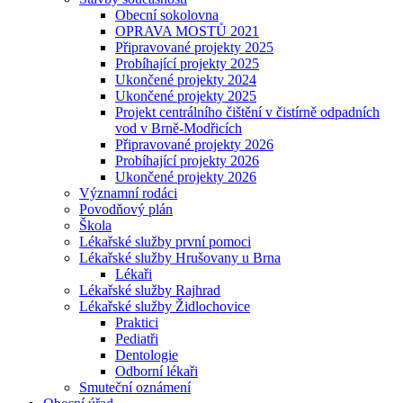
Obecní sokolovna
OPRAVA MOSTŮ 2021
Připravované projekty 2025
Probíhající projekty 2025
Ukončené projekty 2024
Ukončené projekty 2025
Projekt centrálního čištění v čistírně odpadních
vod v Brně-Modřicích
Připravované projekty 2026
Probíhající projekty 2026
Ukončené projekty 2026
Významní rodáci
Povodňový plán
Škola
Lékařské služby první pomoci
Lékařské služby Hrušovany u Brna
Lékaři
Lékařské služby Rajhrad
Lékařské služby Židlochovice
Praktici
Pediatři
Dentologie
Odborní lékaři
Smuteční oznámení