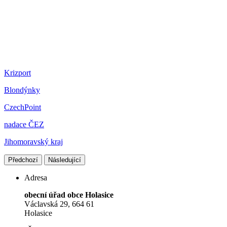
Krizport
Blondýnky
CzechPoint
nadace ČEZ
Jihomoravský kraj
Předchozí
Následující
Adresa
obecní úřad obce Holasice
Václavská 29, 664 61
Holasice