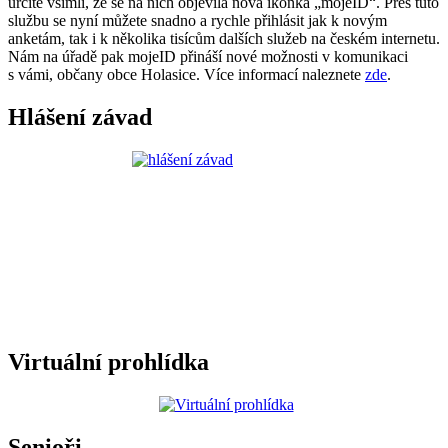
určitě všimli, že se na nich objevila nová ikonka „mojeID“. Přes tuto
službu se nyní můžete snadno a rychle přihlásit jak k novým
anketám, tak i k několika tisícům dalších služeb na českém internetu.
Nám na úřadě pak mojeID přináší nové možnosti v komunikaci
s vámi, občany obce Holasice. Více informací naleznete
zde
.
Hlášení závad
Virtuální prohlídka
Senioři