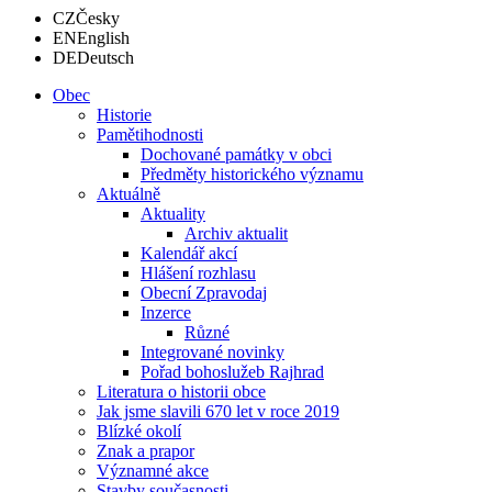
CZ
Česky
EN
English
DE
Deutsch
Obec
Historie
Pamětihodnosti
Dochované památky v obci
Předměty historického významu
Aktuálně
Aktuality
Archiv aktualit
Kalendář akcí
Hlášení rozhlasu
Obecní Zpravodaj
Inzerce
Různé
Integrované novinky
Pořad bohoslužeb Rajhrad
Literatura o historii obce
Jak jsme slavili 670 let v roce 2019
Blízké okolí
Znak a prapor
Významné akce
Stavby současnosti