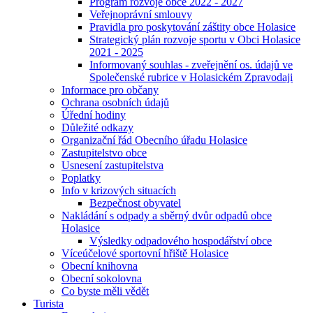
Program rozvoje obce 2022 - 2027
Veřejnoprávní smlouvy
Pravidla pro poskytování záštity obce Holasice
Strategický plán rozvoje sportu v Obci Holasice
2021 - 2025
Informovaný souhlas - zveřejnění os. údajů ve
Společenské rubrice v Holasickém Zpravodaji
Informace pro občany
Ochrana osobních údajů
Úřední hodiny
Důležité odkazy
Organizační řád Obecního úřadu Holasice
Zastupitelstvo obce
Usnesení zastupitelstva
Poplatky
Info v krizových situacích
Bezpečnost obyvatel
Nakládání s odpady a sběrný dvůr odpadů obce
Holasice
Výsledky odpadového hospodářství obce
Víceúčelové sportovní hřiště Holasice
Obecní knihovna
Obecní sokolovna
Co byste měli vědět
Turista