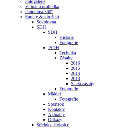
Fotogalerie
Virtuální prohlídka
Panorama 360°
Spolky & sdružení
Sokolovna
SDH
SDH
Historie
Fotografie
JSDH
Technika
Zásahy
2016
2015
2014
2013
Starší zásahy
Fotografie
Mládež
Fotografie
Sponzoři
Kontakty
Aktuality
Odkazy
Střelnice Holasice