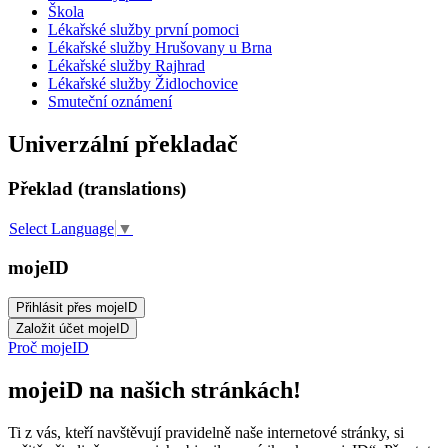
Škola
Lékařské služby první pomoci
Lékařské služby Hrušovany u Brna
Lékařské služby Rajhrad
Lékařské služby Židlochovice
Smuteční oznámení
Univerzální překladač
Překlad (translations)
Select Language
▼
mojeID
Proč mojeID
mojeiD na našich stránkách!
Ti z vás, kteří navštěvují pravidelně naše internetové stránky, si