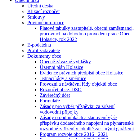
Obecní úřad
Úřední deska
Klikací rozpočet
Smlouvy
Povinné informace
Platové tabulky zastupitelé, obecní zaměstnanci,
pracovníci na dohodu o provedení práce Obec
Holasice, rok 2022
E-podatelna
Profil zadavatele
Dokumenty obce
Obecně závazné vyhlášky
Územní plán Holasice
Evidence právních předpisů obce Holasice
Jednací řády a směrnice
Provozní a návštěvní řády objektů obce
Rozpočet obce, DSO
Závěrečný účet
Formuláře
Zásady pro výběr příspěvku za zřízení
vodovodní přípojky
Zásady o podmínkách a stanovení výše
příspěvku dodatečného napojení na plynárenské
rozvodné zařízení v lokalitě za starými garážemi
Program rozvoje obce 2016 - 2021