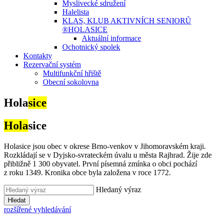
Myslivecké sdružení
Halelista
KLAS, KLUB AKTIVNÍCH SENIORŮ
®HOLASICE
Aktuální informace
Ochotnický spolek
Kontakty
Rezervační systém
Multifunkční hřiště
Obecní sokolovna
Hola
sice
Hola
sice
Holasice jsou obec v okrese Brno-venkov v Jihomoravském kraji.
Rozkládají se v Dyjsko-svrateckém úvalu u města Rajhrad. Žije zde
přibližně 1 300 obyvatel. První písemná zmínka o obci pochází
z roku 1349. Kronika obce byla založena v roce 1772.
Hledaný výraz
Hledat
rozšířené vyhledávání