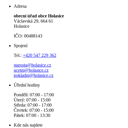
Adresa
obecní úřad obce Holasice
Václavská 29, 664 61
Holasice
IČO: 00488143
Spojení
Tel.:
+420 547 229 362
starosta@holasice.cz
ucetni@holasice.cz
pokladni@holasice.cz
Úřední hodiny
Pondělí: 07:00 - 17:00
Úterý: 07:00 - 15:00
Středa: 07:00 - 17:00
Čtvrtek: 07:00 - 15:00
Pátek: 07:00 - 13:30
Kde nás najdete