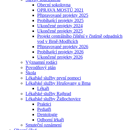
Obecní sokolovna
OPRAVA MOSTŮ 2021
Připravované projekty 2025
Probíhající projekty 2025
Ukončené projekty 2024
Ukončené projekty 2025
Projekt centrálního čištění v čistírně odpadních
vod v Brně-Modřicích
Připravované projekty 2026
Probíhající projekty 2026
Ukončené projekty 2026
Významní rodáci
Povodňový plán
Škola
Lékařské služby první pomoci
Lékařské služby Hrušovany u Brna
Lékaři
Lékařské služby Rajhrad
Lékařské služby Židlochovice
Praktici
Pediatři
Dentologie
Odborní lékaři
Smuteční oznámení