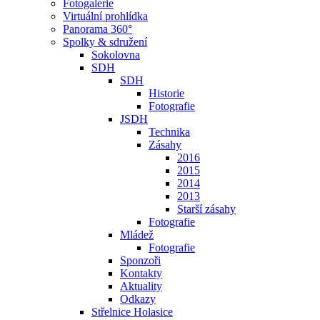
Fotogalerie
Virtuální prohlídka
Panorama 360°
Spolky & sdružení
Sokolovna
SDH
SDH
Historie
Fotografie
JSDH
Technika
Zásahy
2016
2015
2014
2013
Starší zásahy
Fotografie
Mládež
Fotografie
Sponzoři
Kontakty
Aktuality
Odkazy
Střelnice Holasice