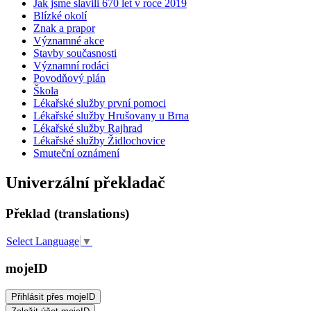
Jak jsme slavili 670 let v roce 2019
Blízké okolí
Znak a prapor
Významné akce
Stavby současnosti
Významní rodáci
Povodňový plán
Škola
Lékařské služby první pomoci
Lékařské služby Hrušovany u Brna
Lékařské služby Rajhrad
Lékařské služby Židlochovice
Smuteční oznámení
Univerzální překladač
Překlad (translations)
Select Language
▼
mojeID