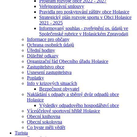
Program rozvoje obce 2022 - 2027
Veřejnoprávní smlouvy
Pravidla pro poskytování záštity obce Holasice
Strategický plán rozvoje sportu v Obci Holasice
2021 - 2025
Informovaný souhlas - zveřejnění os. údajů ve
Společenské rubrice v Holasickém Zpravodaji
Informace pro občany
Ochrana osobních údajů
Úřední hodiny
Důležité odkazy
Organizační řád Obecního úřadu Holasice
Zastupitelstvo obce
Usnesení zastupitelstva
Poplatky
Info v krizových situacích
Bezpečnost obyvatel
Nakládání s odpady a sběrný dvůr odpadů obce
Holasice
Výsledky odpadového hospodářství obce
Víceúčelové sportovní hřiště Holasice
Obecní knihovna
Obecní sokolovna
Co byste měli vědět
Turista