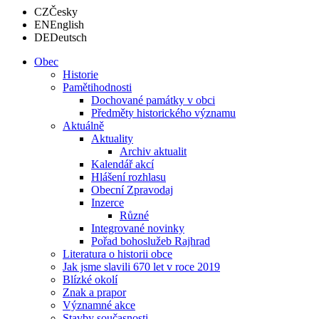
CZ
Česky
EN
English
DE
Deutsch
Obec
Historie
Pamětihodnosti
Dochované památky v obci
Předměty historického významu
Aktuálně
Aktuality
Archiv aktualit
Kalendář akcí
Hlášení rozhlasu
Obecní Zpravodaj
Inzerce
Různé
Integrované novinky
Pořad bohoslužeb Rajhrad
Literatura o historii obce
Jak jsme slavili 670 let v roce 2019
Blízké okolí
Znak a prapor
Významné akce
Stavby současnosti