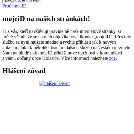
Proč mojeID
mojeiD na našich stránkách!
Ti z vás, kteří navštěvují pravidelně naše internetové stránky, si
určitě všimli, že se na nich objevila nová ikonka „mojeID“. Přes tuto
službu se nyní můžete snadno a rychle přihlásit jak k novým
anketám, tak i k několika tisícům dalších služeb na českém internetu.
Nám na úřadě pak mojeID přináší nové možnosti v komunikaci
s vámi, občany obce Holasice. Více informací naleznete
zde
.
Hlášení závad