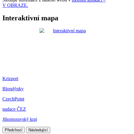
V OBRAZE.
Interaktivní mapa
Krizport
Blondýnky
CzechPoint
nadace ČEZ
Jihomoravský kraj
Předchozí
Následující