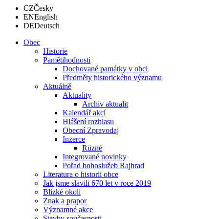
CZ
Česky
EN
English
DE
Deutsch
Obec
Historie
Pamětihodnosti
Dochované památky v obci
Předměty historického významu
Aktuálně
Aktuality
Archiv aktualit
Kalendář akcí
Hlášení rozhlasu
Obecní Zpravodaj
Inzerce
Různé
Integrované novinky
Pořad bohoslužeb Rajhrad
Literatura o historii obce
Jak jsme slavili 670 let v roce 2019
Blízké okolí
Znak a prapor
Významné akce
Stavby současnosti