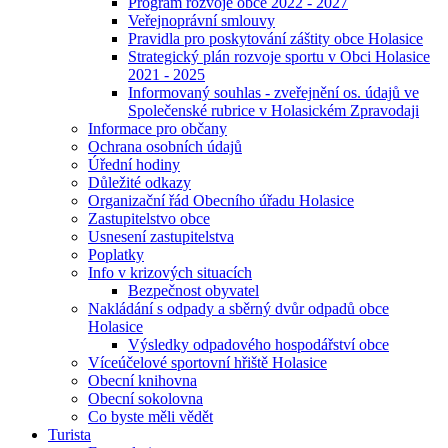
Program rozvoje obce 2022 - 2027
Veřejnoprávní smlouvy
Pravidla pro poskytování záštity obce Holasice
Strategický plán rozvoje sportu v Obci Holasice
2021 - 2025
Informovaný souhlas - zveřejnění os. údajů ve
Společenské rubrice v Holasickém Zpravodaji
Informace pro občany
Ochrana osobních údajů
Úřední hodiny
Důležité odkazy
Organizační řád Obecního úřadu Holasice
Zastupitelstvo obce
Usnesení zastupitelstva
Poplatky
Info v krizových situacích
Bezpečnost obyvatel
Nakládání s odpady a sběrný dvůr odpadů obce
Holasice
Výsledky odpadového hospodářství obce
Víceúčelové sportovní hřiště Holasice
Obecní knihovna
Obecní sokolovna
Co byste měli vědět
Turista