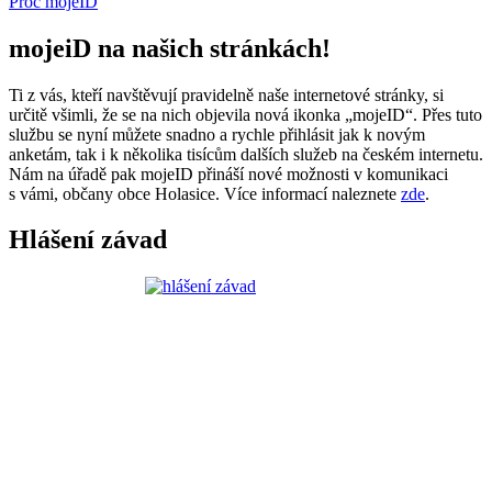
Proč mojeID
mojeiD na našich stránkách!
Ti z vás, kteří navštěvují pravidelně naše internetové stránky, si
určitě všimli, že se na nich objevila nová ikonka „mojeID“. Přes tuto
službu se nyní můžete snadno a rychle přihlásit jak k novým
anketám, tak i k několika tisícům dalších služeb na českém internetu.
Nám na úřadě pak mojeID přináší nové možnosti v komunikaci
s vámi, občany obce Holasice. Více informací naleznete
zde
.
Hlášení závad