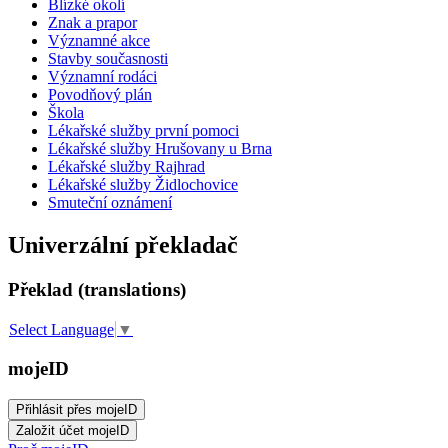
Blízké okolí
Znak a prapor
Významné akce
Stavby současnosti
Významní rodáci
Povodňový plán
Škola
Lékařské služby první pomoci
Lékařské služby Hrušovany u Brna
Lékařské služby Rajhrad
Lékařské služby Židlochovice
Smuteční oznámení
Univerzální překladač
Překlad (translations)
Select Language
▼
mojeID