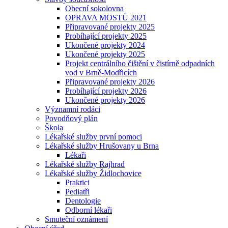
Obecní sokolovna
OPRAVA MOSTŮ 2021
Připravované projekty 2025
Probíhající projekty 2025
Ukončené projekty 2024
Ukončené projekty 2025
Projekt centrálního čištění v čistírně odpadních
vod v Brně-Modřicích
Připravované projekty 2026
Probíhající projekty 2026
Ukončené projekty 2026
Významní rodáci
Povodňový plán
Škola
Lékařské služby první pomoci
Lékařské služby Hrušovany u Brna
Lékaři
Lékařské služby Rajhrad
Lékařské služby Židlochovice
Praktici
Pediatři
Dentologie
Odborní lékaři
Smuteční oznámení