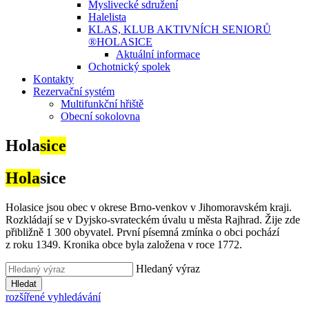
Myslivecké sdružení
Halelista
KLAS, KLUB AKTIVNÍCH SENIORŮ
®HOLASICE
Aktuální informace
Ochotnický spolek
Kontakty
Rezervační systém
Multifunkční hřiště
Obecní sokolovna
Hola
sice
Hola
sice
Holasice jsou obec v okrese Brno-venkov v Jihomoravském kraji.
Rozkládají se v Dyjsko-svrateckém úvalu u města Rajhrad. Žije zde
přibližně 1 300 obyvatel. První písemná zmínka o obci pochází
z roku 1349. Kronika obce byla založena v roce 1772.
Hledaný výraz
Hledat
rozšířené vyhledávání