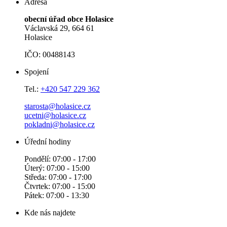
Adresa
obecní úřad obce Holasice
Václavská 29, 664 61
Holasice
IČO: 00488143
Spojení
Tel.:
+420 547 229 362
starosta@holasice.cz
ucetni@holasice.cz
pokladni@holasice.cz
Úřední hodiny
Pondělí: 07:00 - 17:00
Úterý: 07:00 - 15:00
Středa: 07:00 - 17:00
Čtvrtek: 07:00 - 15:00
Pátek: 07:00 - 13:30
Kde nás najdete