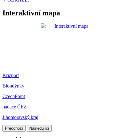
Interaktivní mapa
Krizport
Blondýnky
CzechPoint
nadace ČEZ
Jihomoravský kraj
Předchozí
Následující