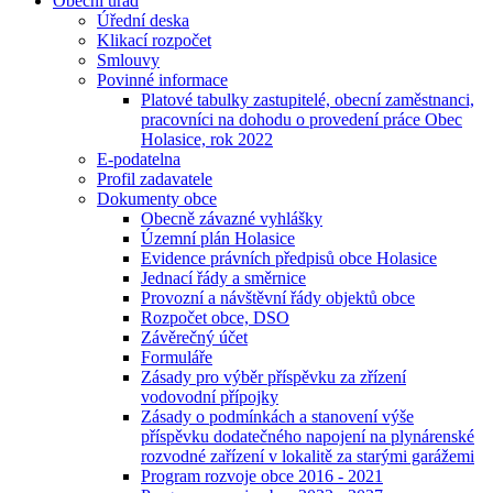
Obecní úřad
Úřední deska
Klikací rozpočet
Smlouvy
Povinné informace
Platové tabulky zastupitelé, obecní zaměstnanci,
pracovníci na dohodu o provedení práce Obec
Holasice, rok 2022
E-podatelna
Profil zadavatele
Dokumenty obce
Obecně závazné vyhlášky
Územní plán Holasice
Evidence právních předpisů obce Holasice
Jednací řády a směrnice
Provozní a návštěvní řády objektů obce
Rozpočet obce, DSO
Závěrečný účet
Formuláře
Zásady pro výběr příspěvku za zřízení
vodovodní přípojky
Zásady o podmínkách a stanovení výše
příspěvku dodatečného napojení na plynárenské
rozvodné zařízení v lokalitě za starými garážemi
Program rozvoje obce 2016 - 2021