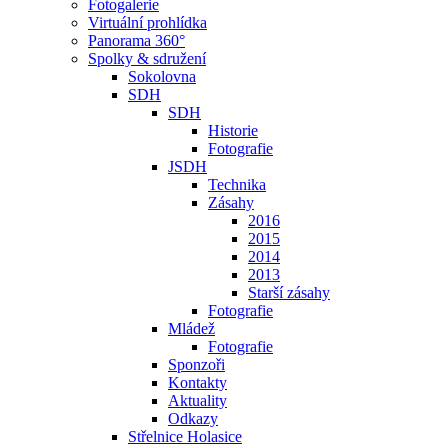
Fotogalerie
Virtuální prohlídka
Panorama 360°
Spolky & sdružení
Sokolovna
SDH
SDH
Historie
Fotografie
JSDH
Technika
Zásahy
2016
2015
2014
2013
Starší zásahy
Fotografie
Mládež
Fotografie
Sponzoři
Kontakty
Aktuality
Odkazy
Střelnice Holasice