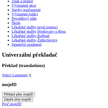
Znak a prapor
Významné akce
Stavby současnosti
Významní rodáci
Povodňový plán
Škola
Lékařské služby první pomoci
Lékařské služby Hrušovany u Brna
Lékařské služby Rajhrad
Lékařské služby Židlochovice
Smuteční oznámení
Univerzální překladač
Překlad (translations)
Select Language
▼
mojeID
Proč mojeID