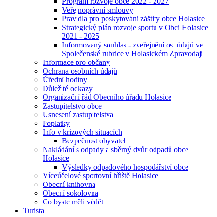
Program rozvoje obce 2022 - 2027
Veřejnoprávní smlouvy
Pravidla pro poskytování záštity obce Holasice
Strategický plán rozvoje sportu v Obci Holasice
2021 - 2025
Informovaný souhlas - zveřejnění os. údajů ve
Společenské rubrice v Holasickém Zpravodaji
Informace pro občany
Ochrana osobních údajů
Úřední hodiny
Důležité odkazy
Organizační řád Obecního úřadu Holasice
Zastupitelstvo obce
Usnesení zastupitelstva
Poplatky
Info v krizových situacích
Bezpečnost obyvatel
Nakládání s odpady a sběrný dvůr odpadů obce
Holasice
Výsledky odpadového hospodářství obce
Víceúčelové sportovní hřiště Holasice
Obecní knihovna
Obecní sokolovna
Co byste měli vědět
Turista