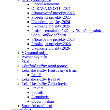
Obecní sokolovna
OPRAVA MOSTŮ 2021
Připravované projekty 2025
Probíhající projekty 2025
Ukončené projekty 2024
Ukončené projekty 2025
Projekt centrálního čištění v čistírně odpadních
vod v Brně-Modřicích
Připravované projekty 2026
Probíhající projekty 2026
Ukončené projekty 2026
Významní rodáci
Povodňový plán
Škola
Lékařské služby první pomoci
Lékařské služby Hrušovany u Brna
Lékaři
Lékařské služby Rajhrad
Lékařské služby Židlochovice
Praktici
Pediatři
Dentologie
Odborní lékaři
Smuteční oznámení