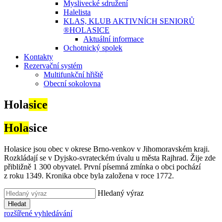
Myslivecké sdružení
Halelista
KLAS, KLUB AKTIVNÍCH SENIORŮ
®HOLASICE
Aktuální informace
Ochotnický spolek
Kontakty
Rezervační systém
Multifunkční hřiště
Obecní sokolovna
Hola
sice
Hola
sice
Holasice jsou obec v okrese Brno-venkov v Jihomoravském kraji.
Rozkládají se v Dyjsko-svrateckém úvalu u města Rajhrad. Žije zde
přibližně 1 300 obyvatel. První písemná zmínka o obci pochází
z roku 1349. Kronika obce byla založena v roce 1772.
Hledaný výraz
Hledat
rozšířené vyhledávání