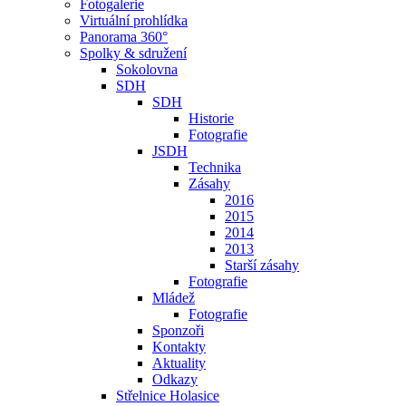
Fotogalerie
Virtuální prohlídka
Panorama 360°
Spolky & sdružení
Sokolovna
SDH
SDH
Historie
Fotografie
JSDH
Technika
Zásahy
2016
2015
2014
2013
Starší zásahy
Fotografie
Mládež
Fotografie
Sponzoři
Kontakty
Aktuality
Odkazy
Střelnice Holasice