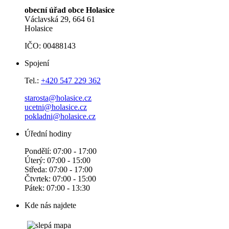
obecní úřad obce Holasice
Václavská 29, 664 61
Holasice
IČO: 00488143
Spojení
Tel.:
+420 547 229 362
starosta@holasice.cz
ucetni@holasice.cz
pokladni@holasice.cz
Úřední hodiny
Pondělí: 07:00 - 17:00
Úterý: 07:00 - 15:00
Středa: 07:00 - 17:00
Čtvrtek: 07:00 - 15:00
Pátek: 07:00 - 13:30
Kde nás najdete