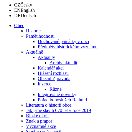
CZ
Česky
EN
English
DE
Deutsch
Obec
Historie
Pamětihodnosti
Dochované památky v obci
Předměty historického významu
Aktuálně
Aktuality
Archiv aktualit
Kalendář akcí
Hlášení rozhlasu
Obecní Zpravodaj
Inzerce
Různé
Integrované novinky
Pořad bohoslužeb Rajhrad
Literatura o historii obce
Jak jsme slavili 670 let v roce 2019
Blízké okolí
Znak a prapor
Významné akce
Stavby současnosti