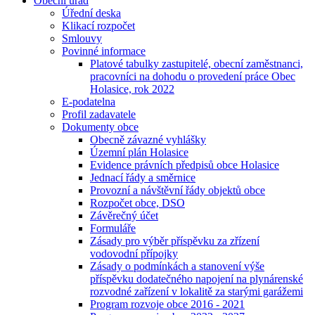
Obecní úřad
Úřední deska
Klikací rozpočet
Smlouvy
Povinné informace
Platové tabulky zastupitelé, obecní zaměstnanci,
pracovníci na dohodu o provedení práce Obec
Holasice, rok 2022
E-podatelna
Profil zadavatele
Dokumenty obce
Obecně závazné vyhlášky
Územní plán Holasice
Evidence právních předpisů obce Holasice
Jednací řády a směrnice
Provozní a návštěvní řády objektů obce
Rozpočet obce, DSO
Závěrečný účet
Formuláře
Zásady pro výběr příspěvku za zřízení
vodovodní přípojky
Zásady o podmínkách a stanovení výše
příspěvku dodatečného napojení na plynárenské
rozvodné zařízení v lokalitě za starými garážemi
Program rozvoje obce 2016 - 2021