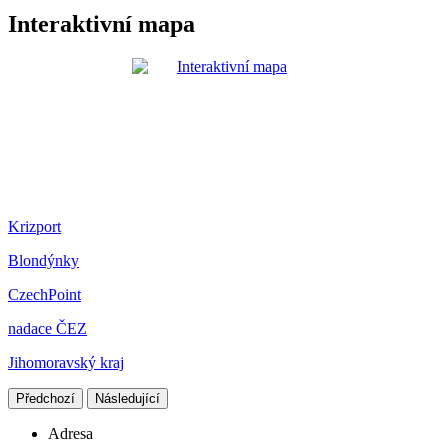
Interaktivní mapa
Krizport
Blondýnky
CzechPoint
nadace ČEZ
Jihomoravský kraj
Předchozí
Následující
Adresa