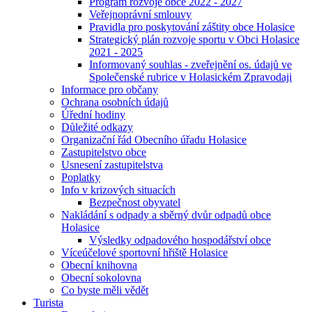
Program rozvoje obce 2022 - 2027
Veřejnoprávní smlouvy
Pravidla pro poskytování záštity obce Holasice
Strategický plán rozvoje sportu v Obci Holasice
2021 - 2025
Informovaný souhlas - zveřejnění os. údajů ve
Společenské rubrice v Holasickém Zpravodaji
Informace pro občany
Ochrana osobních údajů
Úřední hodiny
Důležité odkazy
Organizační řád Obecního úřadu Holasice
Zastupitelstvo obce
Usnesení zastupitelstva
Poplatky
Info v krizových situacích
Bezpečnost obyvatel
Nakládání s odpady a sběrný dvůr odpadů obce
Holasice
Výsledky odpadového hospodářství obce
Víceúčelové sportovní hřiště Holasice
Obecní knihovna
Obecní sokolovna
Co byste měli vědět
Turista