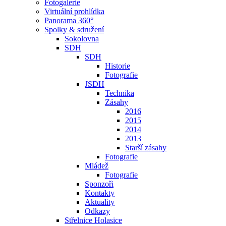
Fotogalerie
Virtuální prohlídka
Panorama 360°
Spolky & sdružení
Sokolovna
SDH
SDH
Historie
Fotografie
JSDH
Technika
Zásahy
2016
2015
2014
2013
Starší zásahy
Fotografie
Mládež
Fotografie
Sponzoři
Kontakty
Aktuality
Odkazy
Střelnice Holasice