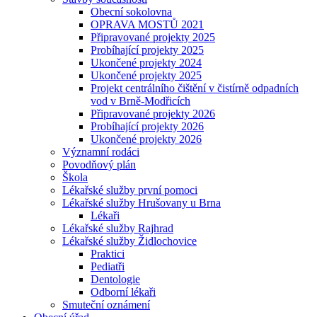
Obecní sokolovna
OPRAVA MOSTŮ 2021
Připravované projekty 2025
Probíhající projekty 2025
Ukončené projekty 2024
Ukončené projekty 2025
Projekt centrálního čištění v čistírně odpadních
vod v Brně-Modřicích
Připravované projekty 2026
Probíhající projekty 2026
Ukončené projekty 2026
Významní rodáci
Povodňový plán
Škola
Lékařské služby první pomoci
Lékařské služby Hrušovany u Brna
Lékaři
Lékařské služby Rajhrad
Lékařské služby Židlochovice
Praktici
Pediatři
Dentologie
Odborní lékaři
Smuteční oznámení