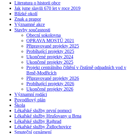
Literatura o historii obce
Jak jsme slavili 670 let v roce 2019
Blízké okolí
Znak a prapor
Významné akce
Stavby současnosti
Obecní sokolovna
OPRAVA MOSTŮ 2021
Připravované projekty 2025
Probíhající projekty 2025
Ukončené projekty 2024
Ukončené projekty 2025
Projekt centrálního čištění v čistírně odpadních vod v
Brně-Modřicích
Připravované projekty 2026
Probíhající projekty 2026
Ukončené projekty 2026
Významní rodáci
Povodňový plán
Škola
Lékařské služby první pomoci
Lékařské služby Hrušovany u Brna
Lékařské služby Rajhrad
Lékařské služby Židlochovice
Smuteční oznámení