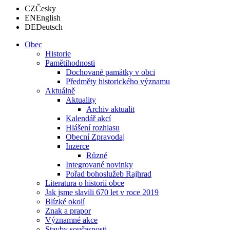
CZ
Česky
EN
English
DE
Deutsch
Obec
Historie
Pamětihodnosti
Dochované památky v obci
Předměty historického významu
Aktuálně
Aktuality
Archiv aktualit
Kalendář akcí
Hlášení rozhlasu
Obecní Zpravodaj
Inzerce
Různé
Integrované novinky
Pořad bohoslužeb Rajhrad
Literatura o historii obce
Jak jsme slavili 670 let v roce 2019
Blízké okolí
Znak a prapor
Významné akce
Stavby současnosti