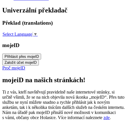
Univerzální překladač
Překlad (translations)
Select Language
▼
mojeID
Proč mojeID
mojeiD na našich stránkách!
Ti z vás, kteří navštěvují pravidelně naše internetové stránky, si
určitě všimli, že se na nich objevila nová ikonka „mojeID“. Přes tuto
službu se nyní můžete snadno a rychle přihlásit jak k novým
anketám, tak i k několika tisícům dalších služeb na českém internetu.
Nám na úřadě pak mojeID přináší nové možnosti v komunikaci
s vámi, občany obce Holasice. Více informací naleznete
zde
.