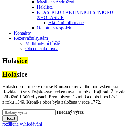
Myslivecké sdružení
Halelista
KLAS, KLUB AKTIVNÍCH SENIORŮ
®HOLASICE
Aktuální informace
Ochotnický spolek
Kontakty
Rezervační systém
Multifunkční hřiště
Obecní sokolovna
Hola
sice
Hola
sice
Holasice jsou obec v okrese Brno-venkov v Jihomoravském kraji.
Rozkládají se v Dyjsko-svrateckém úvalu u města Rajhrad. Žije zde
přibližně 1 300 obyvatel. První písemná zmínka o obci pochází
z roku 1349. Kronika obce byla založena v roce 1772.
Hledaný výraz
Hledat
rozšířené vyhledávání