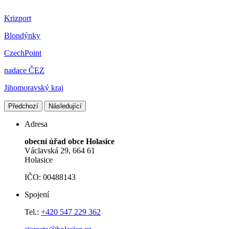
Krizport
Blondýnky
CzechPoint
nadace ČEZ
Jihomoravský kraj
Předchozí
Následující
Adresa
obecní úřad obce Holasice
Václavská 29, 664 61
Holasice
IČO: 00488143
Spojení
Tel.:
+420 547 229 362