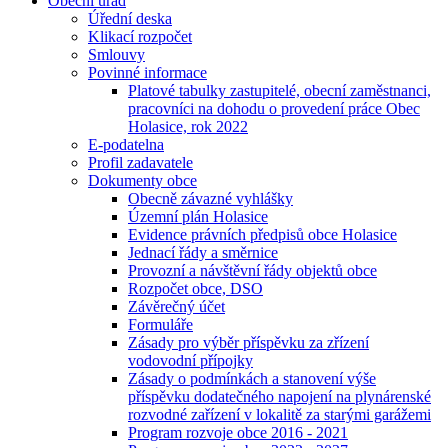
Obecní úřad
Úřední deska
Klikací rozpočet
Smlouvy
Povinné informace
Platové tabulky zastupitelé, obecní zaměstnanci,
pracovníci na dohodu o provedení práce Obec
Holasice, rok 2022
E-podatelna
Profil zadavatele
Dokumenty obce
Obecně závazné vyhlášky
Územní plán Holasice
Evidence právních předpisů obce Holasice
Jednací řády a směrnice
Provozní a návštěvní řády objektů obce
Rozpočet obce, DSO
Závěrečný účet
Formuláře
Zásady pro výběr příspěvku za zřízení
vodovodní přípojky
Zásady o podmínkách a stanovení výše
příspěvku dodatečného napojení na plynárenské
rozvodné zařízení v lokalitě za starými garážemi
Program rozvoje obce 2016 - 2021