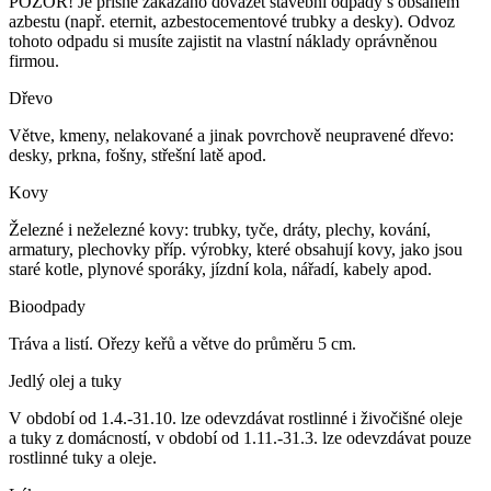
POZOR! Je přísně zakázáno dovážet stavební odpady s obsahem
azbestu (např. eternit, azbestocementové trubky a desky). Odvoz
tohoto odpadu si musíte zajistit na vlastní náklady oprávněnou
firmou.
Dřevo
Větve, kmeny, nelakované a jinak povrchově neupravené dřevo:
desky, prkna, fošny, střešní latě apod.
Kovy
Železné i neželezné kovy: trubky, tyče, dráty, plechy, kování,
armatury, plechovky příp. výrobky, které obsahují kovy, jako jsou
staré kotle, plynové sporáky, jízdní kola, nářadí, kabely apod.
Bioodpady
Tráva a listí. Ořezy keřů a větve do průměru 5 cm.
Jedlý olej a tuky
V období od 1.4.-31.10. lze odevzdávat rostlinné i živočišné oleje
a tuky z domácností, v období od 1.11.-31.3. lze odevzdávat pouze
rostlinné tuky a oleje.