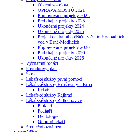
Obecní sokolovna
OPRAVA MOSTŮ 2021
Připravované projekty 2025
Probíhající projekty 2025
Ukončené projekty 2024
Ukončené projekty 2025
Projekt centrálního čištění v čistírně odpadních
vod v Brně-Modřicích
Připravované projekty 2026
Probíhající projekty 2026
Ukončené projekty 2026
Významní rodáci
Povodňový plán
Škola
Lékařské služby první pomoci
Lékařské služby Hrušovany u Brna
Lékaři
Lékařské služby Rajhrad
Lékařské služby Židlochovice
Praktici
Pediatři
Dentologie
Odborní lékaři
Smuteční oznámení