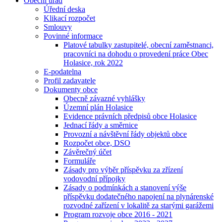
Obecní úřad
Úřední deska
Klikací rozpočet
Smlouvy
Povinné informace
Platové tabulky zastupitelé, obecní zaměstnanci,
pracovníci na dohodu o provedení práce Obec
Holasice, rok 2022
E-podatelna
Profil zadavatele
Dokumenty obce
Obecně závazné vyhlášky
Územní plán Holasice
Evidence právních předpisů obce Holasice
Jednací řády a směrnice
Provozní a návštěvní řády objektů obce
Rozpočet obce, DSO
Závěrečný účet
Formuláře
Zásady pro výběr příspěvku za zřízení
vodovodní přípojky
Zásady o podmínkách a stanovení výše
příspěvku dodatečného napojení na plynárenské
rozvodné zařízení v lokalitě za starými garážemi
Program rozvoje obce 2016 - 2021