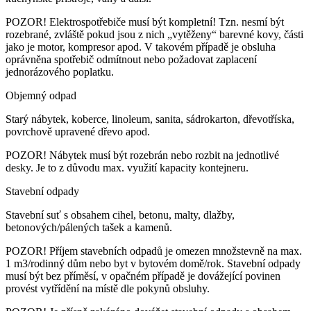
POZOR! Elektrospotřebiče musí být kompletní! Tzn. nesmí být
rozebrané, zvláště pokud jsou z nich „vytěženy“ barevné kovy, části
jako je motor, kompresor apod. V takovém případě je obsluha
oprávněna spotřebič odmítnout nebo požadovat zaplacení
jednorázového poplatku.
Objemný odpad
Starý nábytek, koberce, linoleum, sanita, sádrokarton, dřevotříska,
povrchově upravené dřevo apod.
POZOR! Nábytek musí být rozebrán nebo rozbit na jednotlivé
desky. Je to z důvodu max. využití kapacity kontejneru.
Stavební odpady
Stavební suť s obsahem cihel, betonu, malty, dlažby,
betonových/pálených tašek a kamenů.
POZOR! Příjem stavebních odpadů je omezen množstevně na max.
1 m3/rodinný dům nebo byt v bytovém domě/rok. Stavební odpady
musí být bez příměsí, v opačném případě je dovážející povinen
provést vytřídění na místě dle pokynů obsluhy.