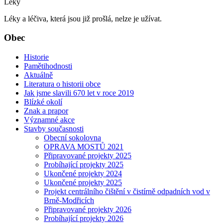
Léky
Léky a léčiva, která jsou již prošlá, nelze je užívat.
Obec
Historie
Pamětihodnosti
Aktuálně
Literatura o historii obce
Jak jsme slavili 670 let v roce 2019
Blízké okolí
Znak a prapor
Významné akce
Stavby současnosti
Obecní sokolovna
OPRAVA MOSTŮ 2021
Připravované projekty 2025
Probíhající projekty 2025
Ukončené projekty 2024
Ukončené projekty 2025
Projekt centrálního čištění v čistírně odpadních vod v
Brně-Modřicích
Připravované projekty 2026
Probíhající projekty 2026