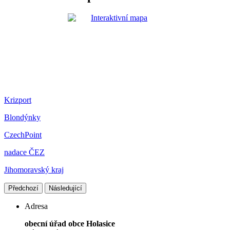
Krizport
Blondýnky
CzechPoint
nadace ČEZ
Jihomoravský kraj
Předchozí
Následující
Adresa
obecní úřad obce Holasice