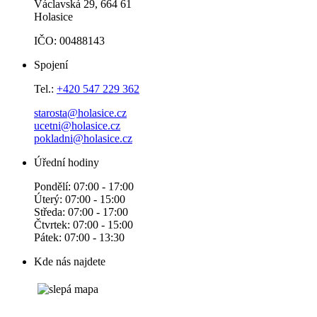
Václavská 29, 664 61
Holasice
IČO: 00488143
Spojení
Tel.:
+420 547 229 362
starosta@holasice.cz
ucetni@holasice.cz
pokladni@holasice.cz
Úřední hodiny
Pondělí: 07:00 - 17:00
Úterý: 07:00 - 15:00
Středa: 07:00 - 17:00
Čtvrtek: 07:00 - 15:00
Pátek: 07:00 - 13:30
Kde nás najdete