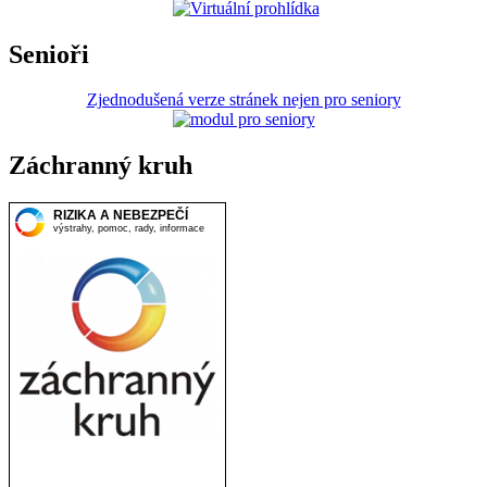
Senioři
Zjednodušená verze stránek nejen pro seniory
Záchranný kruh