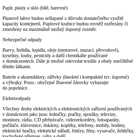
Papír, plasty a sklo (bílé, barevné)
Plastové lahve budou sešlapané z důvodu dostatečného využití
kapacity kontejnerů. Papírové krabice budou rovněž rozřezány či
zmenšeny na maximálně možný úsporný rozměr.
Nebezpečné odpady
Barvy, ředidla, lepidla, oleje (motorové, mazací, převodové),
kyseliny, louhy, pesticidy a další chemikálie používané
v domácnostech. Dále je možné odevzdat textilie a obaly znečištěné
těmito látkami.
Baterie a akumulátory, zářivky (lineární i kompaktní tzv. úsporné)
a výbojky. Pozn.: obyčejné žhavené žárovky vyhazujte
do popelnice.
Elektroodpady
Všechny druhy elektrických a elektronických zařízení používaných
v domácnosti jako jsou: ledničky, pračky, sporáky, televize,
monitory, rádia, CD přehrávače, videorekordéry, fotoaparáty,
počítače, klávesnice, tiskárny, kopírky, telefony, mobily, hodiny,
elektrické hračky, elektrické nářadí, fritézy, fény, vysavače, žehličky,
kuchyňské přístroje, váhy a další.