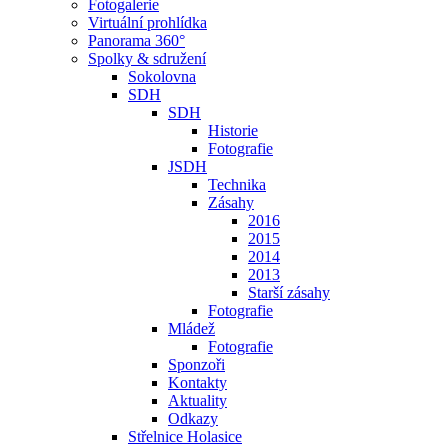
Fotogalerie
Virtuální prohlídka
Panorama 360°
Spolky & sdružení
Sokolovna
SDH
SDH
Historie
Fotografie
JSDH
Technika
Zásahy
2016
2015
2014
2013
Starší zásahy
Fotografie
Mládež
Fotografie
Sponzoři
Kontakty
Aktuality
Odkazy
Střelnice Holasice