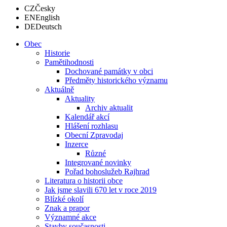
CZ
Česky
EN
English
DE
Deutsch
Obec
Historie
Pamětihodnosti
Dochované památky v obci
Předměty historického významu
Aktuálně
Aktuality
Archiv aktualit
Kalendář akcí
Hlášení rozhlasu
Obecní Zpravodaj
Inzerce
Různé
Integrované novinky
Pořad bohoslužeb Rajhrad
Literatura o historii obce
Jak jsme slavili 670 let v roce 2019
Blízké okolí
Znak a prapor
Významné akce
Stavby současnosti