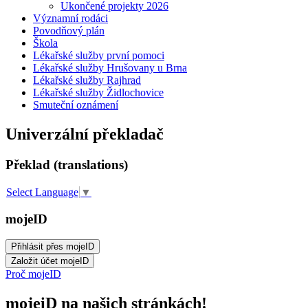
Ukončené projekty 2026
Významní rodáci
Povodňový plán
Škola
Lékařské služby první pomoci
Lékařské služby Hrušovany u Brna
Lékařské služby Rajhrad
Lékařské služby Židlochovice
Smuteční oznámení
Univerzální překladač
Překlad (translations)
Select Language
▼
mojeID
Proč mojeID
mojeiD na našich stránkách!