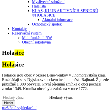
Myslivecké sdružení
Halelista
KLAS, KLUB AKTIVNÍCH SENIORŮ
®HOLASICE
Aktuální informace
Ochotnický spolek
Kontakty
Rezervační systém
Multifunkční hřiště
Obecní sokolovna
Hola
sice
Hola
sice
Holasice jsou obec v okrese Brno-venkov v Jihomoravském kraji.
Rozkládají se v Dyjsko-svrateckém úvalu u města Rajhrad. Žije zde
přibližně 1 300 obyvatel. První písemná zmínka o obci pochází
z roku 1349. Kronika obce byla založena v roce 1772.
Hledaný výraz
Hledat
rozšířené vyhledávání