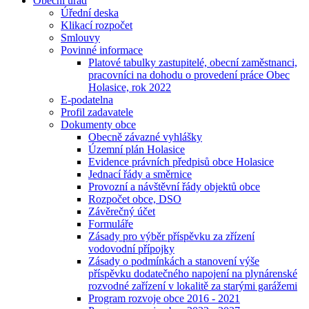
Obecní úřad
Úřední deska
Klikací rozpočet
Smlouvy
Povinné informace
Platové tabulky zastupitelé, obecní zaměstnanci,
pracovníci na dohodu o provedení práce Obec
Holasice, rok 2022
E-podatelna
Profil zadavatele
Dokumenty obce
Obecně závazné vyhlášky
Územní plán Holasice
Evidence právních předpisů obce Holasice
Jednací řády a směrnice
Provozní a návštěvní řády objektů obce
Rozpočet obce, DSO
Závěrečný účet
Formuláře
Zásady pro výběr příspěvku za zřízení
vodovodní přípojky
Zásady o podmínkách a stanovení výše
příspěvku dodatečného napojení na plynárenské
rozvodné zařízení v lokalitě za starými garážemi
Program rozvoje obce 2016 - 2021