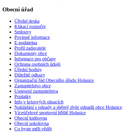
Obecní úřad
Úřední deska
Klikací rozpočet
Smlouvy
Povinné informace
E-podatelna
Profil zadavatele
Dokumenty obce
Informace pro občany
Ochrana osobních údajů
Úřední hodiny
Důležité odkazy
Organizační řád Obecního úřadu Holasice
Zastupitelstvo obce
Usnesení zastupitelstva
Poplatky
Info v krizových situacích
Nakládání s odpady a sběrný dvůr odpadů obce Holasice
Víceúčelové sportovní hřiště Holasice
Obecní knihovna
Obecní sokolovna
Co byste měli vědět