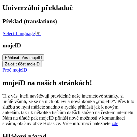
Univerzální překladač
Překlad (translations)
Select Language
▼
mojeID
Proč mojeID
mojeiD na našich stránkách!
Ti z vás, kteří navštěvují pravidelně naše internetové stránky, si
určitě všimli, že se na nich objevila nová ikonka „mojeID“. Přes tuto
službu se nyní můžete snadno a rychle přihlásit jak k novým
anketám, tak i k několika tisícům dalších služeb na českém internetu.
Nám na úřadě pak mojeID přináší nové možnosti v komunikaci
s vámi, občany obce Holasice. Více informací naleznete
zde
.
Hlášení závad