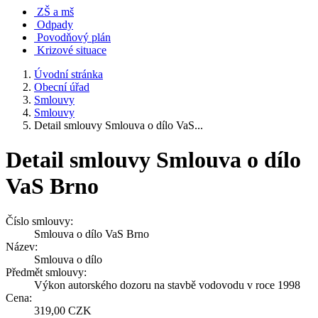
ZŠ a mš
Odpady
Povodňový plán
Krizové situace
Úvodní stránka
Obecní úřad
Smlouvy
Smlouvy
Detail smlouvy Smlouva o dílo VaS...
Detail smlouvy Smlouva o dílo
VaS Brno
Číslo smlouvy:
Smlouva o dílo VaS Brno
Název:
Smlouva o dílo
Předmět smlouvy:
Výkon autorského dozoru na stavbě vodovodu v roce 1998
Cena:
319,00 CZK