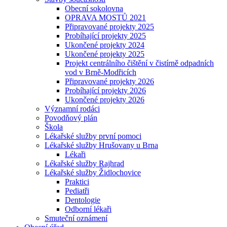
Obecní sokolovna
OPRAVA MOSTŮ 2021
Připravované projekty 2025
Probíhající projekty 2025
Ukončené projekty 2024
Ukončené projekty 2025
Projekt centrálního čištění v čistírně odpadních
vod v Brně-Modřicích
Připravované projekty 2026
Probíhající projekty 2026
Ukončené projekty 2026
Významní rodáci
Povodňový plán
Škola
Lékařské služby první pomoci
Lékařské služby Hrušovany u Brna
Lékaři
Lékařské služby Rajhrad
Lékařské služby Židlochovice
Praktici
Pediatři
Dentologie
Odborní lékaři
Smuteční oznámení