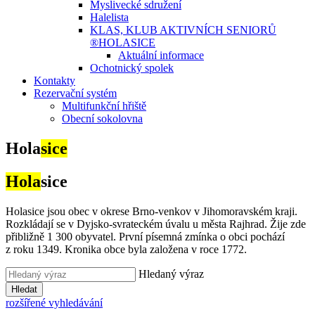
Myslivecké sdružení
Halelista
KLAS, KLUB AKTIVNÍCH SENIORŮ
®HOLASICE
Aktuální informace
Ochotnický spolek
Kontakty
Rezervační systém
Multifunkční hřiště
Obecní sokolovna
Hola
sice
Hola
sice
Holasice jsou obec v okrese Brno-venkov v Jihomoravském kraji.
Rozkládají se v Dyjsko-svrateckém úvalu u města Rajhrad. Žije zde
přibližně 1 300 obyvatel. První písemná zmínka o obci pochází
z roku 1349. Kronika obce byla založena v roce 1772.
Hledaný výraz
Hledat
rozšířené vyhledávání