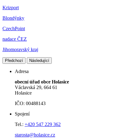
Krizport
Blondýnky
CzechPoint
nadace ČEZ
Jihomoravský kraj
Předchozí
Následující
Adresa
obecní úřad obce Holasice
Václavská 29, 664 61
Holasice
IČO: 00488143
Spojení
Tel.:
+420 547 229 362
starosta@holasice.cz