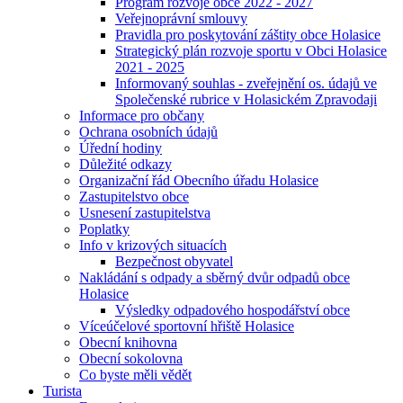
Program rozvoje obce 2022 - 2027
Veřejnoprávní smlouvy
Pravidla pro poskytování záštity obce Holasice
Strategický plán rozvoje sportu v Obci Holasice
2021 - 2025
Informovaný souhlas - zveřejnění os. údajů ve
Společenské rubrice v Holasickém Zpravodaji
Informace pro občany
Ochrana osobních údajů
Úřední hodiny
Důležité odkazy
Organizační řád Obecního úřadu Holasice
Zastupitelstvo obce
Usnesení zastupitelstva
Poplatky
Info v krizových situacích
Bezpečnost obyvatel
Nakládání s odpady a sběrný dvůr odpadů obce
Holasice
Výsledky odpadového hospodářství obce
Víceúčelové sportovní hřiště Holasice
Obecní knihovna
Obecní sokolovna
Co byste měli vědět
Turista