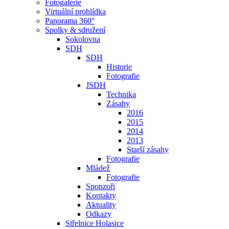
Fotogalerie
Virtuální prohlídka
Panorama 360°
Spolky & sdružení
Sokolovna
SDH
SDH
Historie
Fotografie
JSDH
Technika
Zásahy
2016
2015
2014
2013
Starší zásahy
Fotografie
Mládež
Fotografie
Sponzoři
Kontakty
Aktuality
Odkazy
Střelnice Holasice