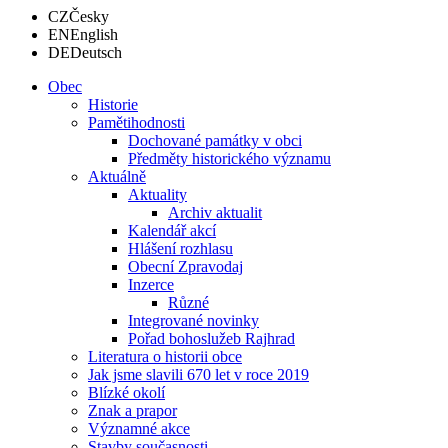
CZ
Česky
EN
English
DE
Deutsch
Obec
Historie
Pamětihodnosti
Dochované památky v obci
Předměty historického významu
Aktuálně
Aktuality
Archiv aktualit
Kalendář akcí
Hlášení rozhlasu
Obecní Zpravodaj
Inzerce
Různé
Integrované novinky
Pořad bohoslužeb Rajhrad
Literatura o historii obce
Jak jsme slavili 670 let v roce 2019
Blízké okolí
Znak a prapor
Významné akce
Stavby současnosti