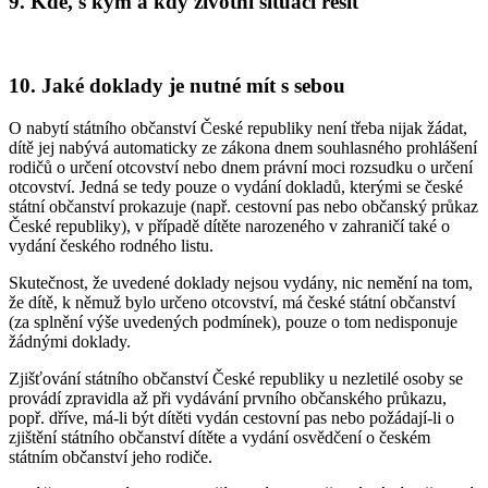
9. Kde, s kým a kdy životní situaci řešit
10. Jaké doklady je nutné mít s sebou
O nabytí státního občanství České republiky není třeba nijak žádat,
dítě jej nabývá automaticky ze zákona dnem souhlasného prohlášení
rodičů o určení otcovství nebo dnem právní moci rozsudku o určení
otcovství. Jedná se tedy pouze o vydání dokladů, kterými se české
státní občanství prokazuje (např. cestovní pas nebo občanský průkaz
České republiky), v případě dítěte narozeného v zahraničí také o
vydání českého rodného listu.
Skutečnost, že uvedené doklady nejsou vydány, nic nemění na tom,
že dítě, k němuž bylo určeno otcovství, má české státní občanství
(za splnění výše uvedených podmínek), pouze o tom nedisponuje
žádnými doklady.
Zjišťování státního občanství České republiky u nezletilé osoby se
provádí zpravidla až při vydávání prvního občanského průkazu,
popř. dříve, má-li být dítěti vydán cestovní pas nebo požádají-li o
zjištění státního občanství dítěte a vydání osvědčení o českém
státním občanství jeho rodiče.