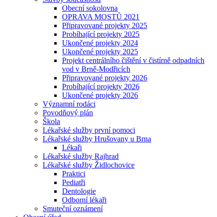
Obecní sokolovna
OPRAVA MOSTŮ 2021
Připravované projekty 2025
Probíhající projekty 2025
Ukončené projekty 2024
Ukončené projekty 2025
Projekt centrálního čištění v čistírně odpadních
vod v Brně-Modřicích
Připravované projekty 2026
Probíhající projekty 2026
Ukončené projekty 2026
Významní rodáci
Povodňový plán
Škola
Lékařské služby první pomoci
Lékařské služby Hrušovany u Brna
Lékaři
Lékařské služby Rajhrad
Lékařské služby Židlochovice
Praktici
Pediatři
Dentologie
Odborní lékaři
Smuteční oznámení