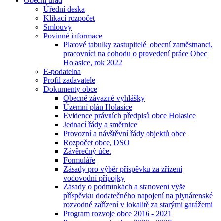
Obecní úřad
Úřední deska
Klikací rozpočet
Smlouvy
Povinné informace
Platové tabulky zastupitelé, obecní zaměstnanci,
pracovníci na dohodu o provedení práce Obec
Holasice, rok 2022
E-podatelna
Profil zadavatele
Dokumenty obce
Obecně závazné vyhlášky
Územní plán Holasice
Evidence právních předpisů obce Holasice
Jednací řády a směrnice
Provozní a návštěvní řády objektů obce
Rozpočet obce, DSO
Závěrečný účet
Formuláře
Zásady pro výběr příspěvku za zřízení
vodovodní přípojky
Zásady o podmínkách a stanovení výše
příspěvku dodatečného napojení na plynárenské
rozvodné zařízení v lokalitě za starými garážemi
Program rozvoje obce 2016 - 2021