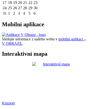
17
18
19
20
21
22
23
24
25
26
27
28
29
30
31
1
2
3
4
5
6
Mobilní aplikace
Sledujte informace z našeho webu v
mobilní aplikaci –
V OBRAZE.
Interaktivní mapa
Krizport