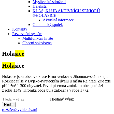
Myslivecké sdružení
Halelista
KLAS, KLUB AKTIVNÍCH SENIORŮ
®HOLASICE
Aktuální informace
Ochotnický spolek
Kontakty
Rezervační systém
Multifunkční hřiště
Obecní sokolovna
Hola
sice
Hola
sice
Holasice jsou obec v okrese Brno-venkov v Jihomoravském kraji.
Rozkládají se v Dyjsko-svrateckém úvalu u města Rajhrad. Žije zde
přibližně 1 300 obyvatel. První písemná zmínka o obci pochází
z roku 1349. Kronika obce byla založena v roce 1772.
Hledaný výraz
Hledat
rozšířené vyhledávání