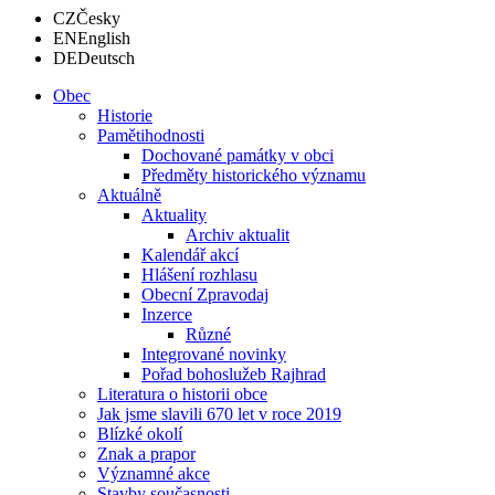
CZ
Česky
EN
English
DE
Deutsch
Obec
Historie
Pamětihodnosti
Dochované památky v obci
Předměty historického významu
Aktuálně
Aktuality
Archiv aktualit
Kalendář akcí
Hlášení rozhlasu
Obecní Zpravodaj
Inzerce
Různé
Integrované novinky
Pořad bohoslužeb Rajhrad
Literatura o historii obce
Jak jsme slavili 670 let v roce 2019
Blízké okolí
Znak a prapor
Významné akce
Stavby současnosti