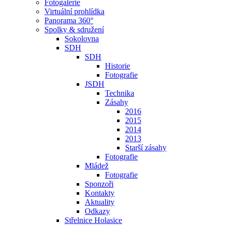
Fotogalerie
Virtuální prohlídka
Panorama 360°
Spolky & sdružení
Sokolovna
SDH
SDH
Historie
Fotografie
JSDH
Technika
Zásahy
2016
2015
2014
2013
Starší zásahy
Fotografie
Mládež
Fotografie
Sponzoři
Kontakty
Aktuality
Odkazy
Střelnice Holasice