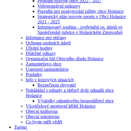
Program rozvoje obce 2022 - 2027
Veřejnoprávní smlouvy
Pravidla pro poskytování záštity obce Holasice
Strategický plán rozvoje sportu v Obci Holasice
2021 - 2025
Informovaný souhlas - zveřejnění os. údajů ve
Společenské rubrice v Holasickém Zpravodaji
Informace pro občany
Ochrana osobních údajů
Úřední hodiny
Důležité odkazy
Organizační řád Obecního úřadu Holasice
Zastupitelstvo obce
Usnesení zastupitelstva
Poplatky
Info v krizových situacích
Bezpečnost obyvatel
Nakládání s odpady a sběrný dvůr odpadů obce
Holasice
Výsledky odpadového hospodářství obce
Víceúčelové sportovní hřiště Holasice
Obecní knihovna
Obecní sokolovna
Co byste měli vědět
Turista