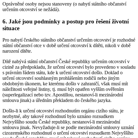
Oprávněné osoby nejsou stanoveny (o nabytí státního občanství
určením otcovství se nežádá).
6. Jaké jsou podmínky a postup pro řešení životní
situace
Pro nabytí českého státního občanství určením otcovství je rozhodné
státní občanství otce v době určení otcovství k dítěti, nikoli v době
narození dítěte.
Dítě nabývá státní občanství České republiky určením otcovství v
cizině za předpokladu, že určení otcovství bylo provedeno v souladu
s právním řádem státu, kde k určení otcovství došlo. Doklad o
určení otcovství souhlasným prohlášením rodičů nebo jiným
obdobným úkonem, ke kterému došlo v zahraničí, však musí mít
náležitosti veřejné listiny, tj. musí být opatřen vyšším ověřením
(superlegalizací nebo tzv. Apostillou, nestanoví-li mezinárodní
smlouva jinak) a úředním překladem do českého jazyka.
Došlo-li k určení otcovství rozhodnutím orgánu cizího státu, je
nezbytné, aby takové rozhodnutí bylo uznáno rozsudkem
Nejvyššího soudu České republiky, nestanoví-li mezinárodní
smlouva jinak. Nevyžaduje-li se podle mezinárodní smlouvy uznání
cizozemského rozhodnutí o určení otcovství rozsudkem Nejvyššího