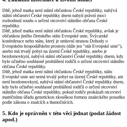
Dítě, jehož matka není státní občankou České republiky, nabývá
státní občanství České republiky dnem nabytí právní moci
rozhodnutí soudu o určení otcovství státního občana České
republiky.
Dítě, jehož matka není státní občankou České republiky, avšak je
občankou jiného členského státu Evropské unie, Švýcarské
konfederace nebo státu, který je smluvní stranou Dohody o
Evropském hospodářském prostoru (dále jen "stát Evropské unie"),
anebo má trvalý pobyt na území České republiky, anebo je
bezdomovkyní, nabývá státní občanství České republiky dnem, kdy
bylo učiněno souhlasné prohlášení rodičů o určení otcovství státního
občana České republiky.
Dítě, jehož matka není státní občankou České republiky, státu
Evropské unie ani nemá trvalý pobyt na území České republiky, ani
není bezdomovkyní, nabývá státní občanství České republiky dnem,
kdy bylo učiněno souhlasné prohlášení rodičů o určení otcovství
státního občana České republiky, pokud rodiče prokázali otcovství
matričnímu úřadu genetickou zkouškou formou znaleckého posudku
podle zákona o znalcích a tlumočnících.
5. Kdo je oprávněn v této věci jednat (podat žádost
apod.)