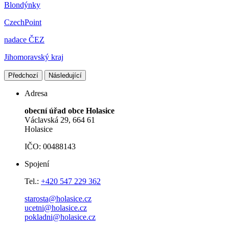
Blondýnky
CzechPoint
nadace ČEZ
Jihomoravský kraj
Předchozí
Následující
Adresa
obecní úřad obce Holasice
Václavská 29, 664 61
Holasice
IČO: 00488143
Spojení
Tel.:
+420 547 229 362
starosta@holasice.cz
ucetni@holasice.cz
pokladni@holasice.cz