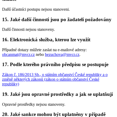
Další účastníci postupu nejsou stanoveni.
15. Jaké další činnosti jsou po žadateli požadovány
Další činnosti nejsou stanoveny.
16. Elektronická služba, kterou lze využít
Případné dotazy můžete zaslat na e-mailové adresy:
obcanmat@mvcr.cz
nebo
bezuchova@mvcr.cz
.
17. Podle kterého právního předpisu se postupuje
Zákon č. 186/2013 Sb., o státním občanství České republiky a o
změně některých zákonů (zákon o státním občanství České
republiky)
19. Jaké jsou opravné prostředky a jak se uplatňují
Opravné prostředky nejsou stanoveny.
20. Jaké sankce mohou být uplatněny v případě