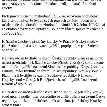
mohl zabývat soud v rámci případné později uplatněné správní
žaloby.
Proti pravomocnému rozhodnutí ČSSZ může ovšem oprávněný,
který se domnívá, že byl ve svých právech zkrácen, podat do 2
měsíců ode dne doručení rozhodnutí o námitkách žalobu. Náležitosti
žalobního návrhu jsou upraveny soudním řádem správním (zákon č.
150/2002 Sb.).
K řízení o žalobě je příslušný krajský (v Praze Městský) soud, v
jehož obvodu má navrhovatel bydliště, popřípadě, v jehož obvodu
se zdržuje.
Nemá-li občan bydliště na území České republiky a ani se na tomto
území nezdržuje, je k řízení o žalobě příslušný Krajský soud v Brně,
má-li občan bydliště na území Slovenské republiky; Krajský soud v
Ostravě, má-li bydliště na území Polské republiky; Krajský soud v
Plzni, má-li bydliště na území Spolkové republiky Německo;
Krajský soud v Českých Budějovicích, má-li bydliště na území
Rakouské republiky.
Nelze-li takto určit příslušnost krajského soudu, je příslušný krajský
soud určený podle místa posledního bydliště občana na území České
republiky, a nelze-li příslušnost určit ani takto, je příslušný Krajský
soud v Praze.