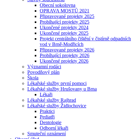
Obecní sokolovna
OPRAVA MOSTŮ 2021
Připravované projekty 2025
Probíhající projekty 2025
Ukončené projekty 2024
Ukončené projekty 2025
Projekt centrálního čištění v čistírně odpadních
vod v Brně-Modřicích
Připravované projekty 2026
Probíhající projekty 2026
Ukončené projekty 2026
Významní rodáci
Povodňový plán
Škola
Lékařské služby první pomoci
Lékařské služby Hrušovany u Brna
Lékaři
Lékařské služby Rajhrad
Lékařské služby Židlochovice
Praktici
Pediatři
Dentologie
Odborní lékaři
Smuteční oznámení