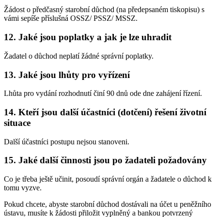
Žádost o předčasný starobní důchod (na předepsaném tiskopisu) s
vámi sepíše příslušná OSSZ/ PSSZ/ MSSZ.
12. Jaké jsou poplatky a jak je lze uhradit
Žadatel o důchod neplatí žádné správní poplatky.
13. Jaké jsou lhůty pro vyřízení
Lhůta pro vydání rozhodnutí činí 90 dnů ode dne zahájení řízení.
14. Kteří jsou další účastníci (dotčení) řešení životní
situace
Další účastníci postupu nejsou stanoveni.
15. Jaké další činnosti jsou po žadateli požadovány
Co je třeba ještě učinit, posoudí správní orgán a žadatele o důchod k
tomu vyzve.
Pokud chcete, abyste starobní důchod dostávali na účet u peněžního
ústavu, musíte k žádosti přiložit vyplněný a bankou potvrzený