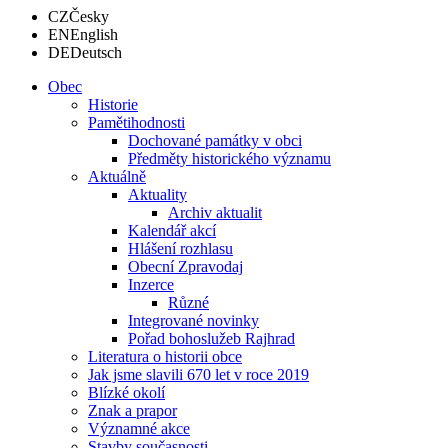
CZ
Česky
EN
English
DE
Deutsch
Obec
Historie
Pamětihodnosti
Dochované památky v obci
Předměty historického významu
Aktuálně
Aktuality
Archiv aktualit
Kalendář akcí
Hlášení rozhlasu
Obecní Zpravodaj
Inzerce
Různé
Integrované novinky
Pořad bohoslužeb Rajhrad
Literatura o historii obce
Jak jsme slavili 670 let v roce 2019
Blízké okolí
Znak a prapor
Významné akce
Stavby současnosti