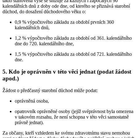
takto stanovená výše se snižuje za každých i započatých 90
kalendářních dnů z doby ode dne, od kterého se přiznává starobní
důchod, do dosažení důchodového věku o:
0,9 % výpočtového základu za období prvních 360
kalendářních dnů,
1,2 % výpočtového základu za období od 361. kalendářního
dne do 720. kalendářního dne,
1,5 % výpočtového základu za období od 721. kalendářního
dne.
5. Kdo je oprávněn v této věci jednat (podat žádost
apod.)
Žádost o předčasný starobní důchod může podat:
oprávněná osoba,
opatrovník oprávněné osoby (jejíž svéprávnost byla omezena
v takovém rozsahu, že není schopna v této věci samostatně
právně jednat).
Za občany, kteří vzhledem ke svému zdravotnímu stavu nemohou