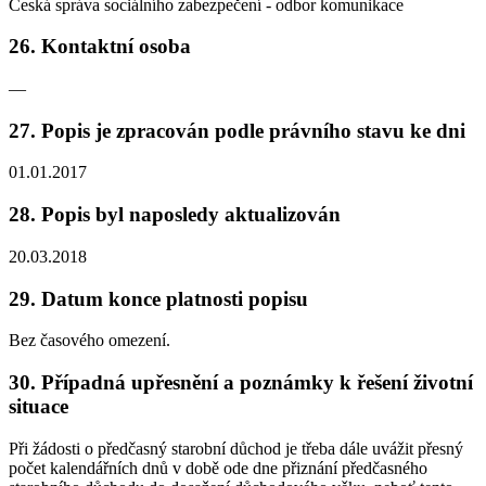
Česká správa sociálního zabezpečení - odbor komunikace
26. Kontaktní osoba
—
27. Popis je zpracován podle právního stavu ke dni
01.01.2017
28. Popis byl naposledy aktualizován
20.03.2018
29. Datum konce platnosti popisu
Bez časového omezení.
30. Případná upřesnění a poznámky k řešení životní
situace
Při žádosti o předčasný starobní důchod je třeba dále uvážit přesný
počet kalendářních dnů v době ode dne přiznání předčasného