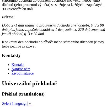
starobního důchodu do dosažení důchodového věku, neboť tento
důchod (jeho procentní výměra) se snižuje za každých i započatých
90 kalendářních dnů.
Příklad:
Doba 271 dnů znamená pro snížení důchodu čtyři období, tj. 3 x 90
dnů plus jedno započaté období za 1 den, zatímco 270 dnů znamená
jen tři období, tj. 3 x 90 dnů.
Konkrétní den odchodu do předčasného starobního důchodu je tedy
třeba pečlivě zvažovat.
Kontakty
Kontakt
Napište nám
Životní situace
Univerzální překladač
Překlad (translations)
Select Language
▼