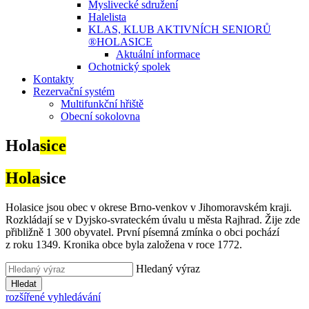
Myslivecké sdružení
Halelista
KLAS, KLUB AKTIVNÍCH SENIORŮ
®HOLASICE
Aktuální informace
Ochotnický spolek
Kontakty
Rezervační systém
Multifunkční hřiště
Obecní sokolovna
Hola
sice
Hola
sice
Holasice jsou obec v okrese Brno-venkov v Jihomoravském kraji.
Rozkládají se v Dyjsko-svrateckém úvalu u města Rajhrad. Žije zde
přibližně 1 300 obyvatel. První písemná zmínka o obci pochází
z roku 1349. Kronika obce byla založena v roce 1772.
Hledaný výraz
Hledat
rozšířené vyhledávání