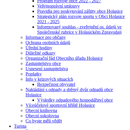
Program rozvoje obce 2022 - 2027
Veřejnoprávní smlouvy
Pravidla pro poskytování záštity obce Holasice
Strategický plán rozvoje sportu v Obci Holasice
2021 - 2025
Informovaný souhlas - zveřejnění os. údajů ve
Společenské rubrice v Holasickém Zpravodaji
Informace pro občany
Ochrana osobních údajů
Úřední hodiny
Důležité odkazy
Organizační řád Obecního úřadu Holasice
Zastupitelstvo obce
Usnesení zastupitelstva
Poplatky
Info v krizových situacích
Bezpečnost obyvatel
Nakládání s odpady a sběrný dvůr odpadů obce
Holasice
Výsledky odpadového hospodářství obce
Víceúčelové sportovní hřiště Holasice
Obecní knihovna
Obecní sokolovna
Co byste měli vědět
Turista