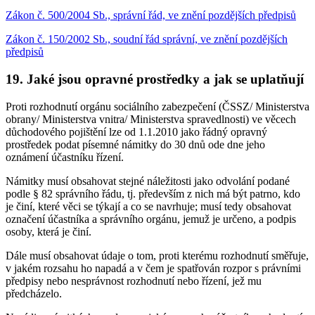
Zákon č. 500/2004 Sb., správní řád, ve znění pozdějších předpisů
Zákon č. 150/2002 Sb., soudní řád správní, ve znění pozdějších
předpisů
19. Jaké jsou opravné prostředky a jak se uplatňují
Proti rozhodnutí orgánu sociálního zabezpečení (ČSSZ/ Ministerstva
obrany/ Ministerstva vnitra/ Ministerstva spravedlnosti) ve věcech
důchodového pojištění lze od 1.1.2010 jako řádný opravný
prostředek podat písemné námitky do 30 dnů ode dne jeho
oznámení účastníku řízení.
Námitky musí obsahovat stejné náležitosti jako odvolání podané
podle § 82 správního řádu, tj. především z nich má být patrno, kdo
je činí, které věci se týkají a co se navrhuje; musí tedy obsahovat
označení účastníka a správního orgánu, jemuž je určeno, a podpis
osoby, která je činí.
Dále musí obsahovat údaje o tom, proti kterému rozhodnutí směřuje,
v jakém rozsahu ho napadá a v čem je spatřován rozpor s právními
předpisy nebo nesprávnost rozhodnutí nebo řízení, jež mu
předcházelo.