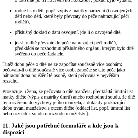
o toto dítě po 31.12.1995 do 30.6.2007, pokud bylo vydáno,
rodné listy dětí, popř. výpis z matriky narození (i osvojených
dětí nebo dětí, které byly převzaty do péče nahrazující péči
rodičů),
příslušný doklad o datu osvojení, jde-li o osvojené dítě,
jde-li o dítě převzaté do péče nahrazující péči rodičů,
předkládá se rozhodnutí příslušného orgánu, kterým bylo dítě
svěřeno do péče žadatele.
Tutéž dobu péče o dítě nelze započítat současně více osobám;
pečovalo-li o dítě současně více osob, započte se tato péče jako
náhradní doba pojištění té osobě, která pečovala v největším
rozsahu.
Prokazuje-li žena, že pečovala o dítě manžela, předkládá úmrtní list
matky dítěte (výpis z matriky úmrtí) anebo rozhodnutí soudu, že dítě
bylo svěřeno do výchovy jejího manžela, a doklady prokazující
dobu trvání manželství s otcem dítěte (oddací list, popř. úmrtní list
nebo rozsudek soudu o rozvodu manželství).
11. Jaké jsou potřebné formuláře a kde jsou k
dispozici