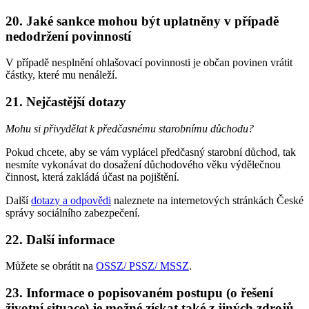
20. Jaké sankce mohou být uplatněny v případě
nedodržení povinností
V případě nesplnění ohlašovací povinnosti je občan povinen vrátit
částky, které mu nenáleží.
21. Nejčastější dotazy
Mohu si přivydělat k předčasnému starobnímu důchodu?
Pokud chcete, aby se vám vyplácel předčasný starobní důchod, tak
nesmíte vykonávat do dosažení důchodového věku výdělečnou
činnost, která zakládá účast na pojištění.
Další
dotazy a odpovědi
naleznete na internetových stránkách České
správy sociálního zabezpečení.
22. Další informace
Můžete se obrátit na
OSSZ/ PSSZ/ MSSZ
.
23. Informace o popisovaném postupu (o řešení
životní situace) je možné získat také z jiných zdrojů