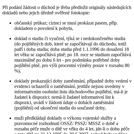
Při podání žádosti o důchod je třeba předložit originály následujících
dokladů nebo jejich úředně ověřené fotokopie:
občanský průkaz; cizinci se musí prokázat pasem, příp.
dokladem o povolení k pobytu,
doklad o studiu či vyučení, týká se i nedokončeného studia
(do pojištěných dob, které se započítávají do důchodu, totiž
patří i doba studia; doba studia před 1.1.1996 do dosažení 18
let věku se započítává plně; po 18. roce se studium započítává
maximálně po dobu 6 let - pro podmínku potřebné doby
pojištění plně, pro výši procentní výměry pouze v rozsahu 80
%),
doklady prokazující doby zaměstnání, případně doby vedení v
evidenci uchazečů o zaměstnání, jestliže nejsou uvedeny v
informativním osobním listu důchodového pojištění, má-li je
žadatel k dispozici; nemá-li žadatel informativní list k
dispozici, uvádí v žádosti údaje o dobách zaměstnání
(pojištění) od ukončení studia do současné doby,
muži předkládají doklady o výkonu vojenské služby a
pravomocné rozhodnutí OSSZ/ PSSZ/ MSSZ o době a
rozsahu péče muže o dítě ve věku do 4 let, jde-li o dobu péče