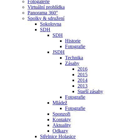
Fotogalerie
Virtuální prohlídka
Panorama 360°
Spolky & sdružení
Sokolovna
SDH
SDH
Historie
Fotografie
JSDH
Technika
Zásahy
2016
2015
2014
2013
Starší zásahy
Fotografie
Mládež
Fotografie
Sponzoři
Kontakty
Aktuality
Odkazy
Střelnice Holasice