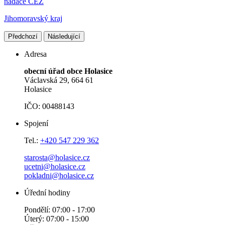
nadace ČEZ
Jihomoravský kraj
Předchozí
Následující
Adresa
obecní úřad obce Holasice
Václavská 29, 664 61
Holasice
IČO: 00488143
Spojení
Tel.:
+420 547 229 362
starosta@holasice.cz
ucetni@holasice.cz
pokladni@holasice.cz
Úřední hodiny
Pondělí: 07:00 - 17:00
Úterý: 07:00 - 15:00