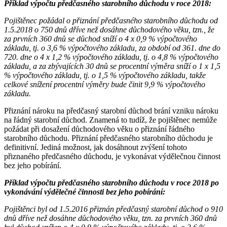
Příklad výpočtu předčasného starobního důchodu v roce 2018:
Pojištěnec požádal o přiznání předčasného starobního důchodu od
1.5.2018 o 750 dnů dříve než dosáhne důchodového věku, tzn., že
za prvních 360 dnů se důchod sníží o 4 x 0,9 % výpočtového
základu, tj. o 3,6 % výpočtového základu, za období od 361. dne do
720. dne o 4 x 1,2 % výpočtového základu, tj. o 4,8 % výpočtového
základu, a za zbývajících 30 dnů se procentní výměra sníží o 1 x 1,5
% výpočtového základu, tj. o 1,5 % výpočtového základu, takže
celkové snížení procentní výměry bude činit 9,9 % výpočtového
základu.
Přiznání nároku na předčasný starobní důchod brání vzniku nároku
na řádný starobní důchod. Znamená to tudíž, že pojištěnec nemůže
požádat při dosažení důchodového věku o přiznání řádného
starobního důchodu. Přiznání předčasného starobního důchodu je
definitivní. Jediná možnost, jak dosáhnout zvýšení tohoto
přiznaného předčasného důchodu, je vykonávat výdělečnou činnost
bez jeho pobírání.
Příklad výpočtu předčasného starobního důchodu v roce 2018 po
vykonávání výdělečné činnosti bez jeho pobírání:
Pojištěnci byl od 1.5.2016 přiznán předčasný starobní důchod o 910
dnů dříve než dosáhne důchodového věku, tzn. za prvních 360 dnů