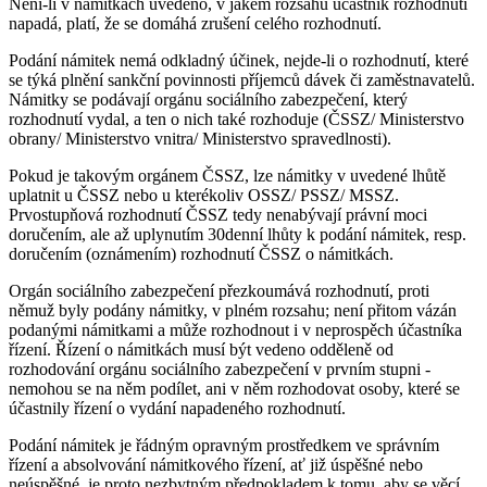
Není-li v námitkách uvedeno, v jakém rozsahu účastník rozhodnutí
napadá, platí, že se domáhá zrušení celého rozhodnutí.
Podání námitek nemá odkladný účinek, nejde-li o rozhodnutí, které
se týká plnění sankční povinnosti příjemců dávek či zaměstnavatelů.
Námitky se podávají orgánu sociálního zabezpečení, který
rozhodnutí vydal, a ten o nich také rozhoduje (ČSSZ/ Ministerstvo
obrany/ Ministerstvo vnitra/ Ministerstvo spravedlnosti).
Pokud je takovým orgánem ČSSZ, lze námitky v uvedené lhůtě
uplatnit u ČSSZ nebo u kterékoliv OSSZ/ PSSZ/ MSSZ.
Prvostupňová rozhodnutí ČSSZ tedy nenabývají právní moci
doručením, ale až uplynutím 30denní lhůty k podání námitek, resp.
doručením (oznámením) rozhodnutí ČSSZ o námitkách.
Orgán sociálního zabezpečení přezkoumává rozhodnutí, proti
němuž byly podány námitky, v plném rozsahu; není přitom vázán
podanými námitkami a může rozhodnout i v neprospěch účastníka
řízení. Řízení o námitkách musí být vedeno odděleně od
rozhodování orgánu sociálního zabezpečení v prvním stupni -
nemohou se na něm podílet, ani v něm rozhodovat osoby, které se
účastnily řízení o vydání napadeného rozhodnutí.
Podání námitek je řádným opravným prostředkem ve správním
řízení a absolvování námitkového řízení, ať již úspěšné nebo
neúspěšné, je proto nezbytným předpokladem k tomu, aby se věcí