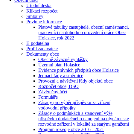
Obecní úřad
Úřední deska
Klikací rozpočet
Smlouvy
Povinné informace
Platové tabulky zastupitelé, obecní zaměstnanci,
pracovníci na dohodu o provedení práce Obec
Holasice, rok 2022
E-podatelna
Profil zadavatele
Dokumenty obce
Obecně závazné vyhlášky
Územní plán Holasice
Evidence právních předpisů obce Holasice
Jednací řády a směrnice
Provozní a návštěvní řády objektů obce
Rozpočet obce, DSO
Závěrečný účet
Formuláře
Zásady pro výběr příspěvku za zřízení
vodovodní přípojky
Zásady o podmínkách a stanovení výše
příspěvku dodatečného napojení na plynárenské
rozvodné zařízení v lokalitě za starými garážemi
Program rozvoje obce 2016 - 2021