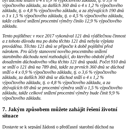
byl důchod snížen o 4 x 0,9 % výpočtového základu, tj. o 3,6 %
výpočtového základu, za dalších 360 dnů o 4 x 1,2 % výpočtového
základu, tj. o 4,8 % výpočtového základu, a za zbývajících 190 dnů
o 3 x 1,5 % výpočtového základu, tj. o 4,5 % výpočtového základu,
takže celkové snížení procentní výměry činilo 12,9 % výpočtového
základu.
Tento pojištěnec v roce 2017 vykonával 121 dnů výdělečnou činnost
a z tohoto důvodu mu po dobu těchto 121 dnů nebyla výplata
prováděna. Těchto 121 dnů se připočte k době pojištění před
nárokem. Pro účely stanovení nového procentního snížení
starobního důchodu není rozhodující, do kterého období před
dosažením důchodového věku těchto 121 dnů spadá. Počet 910 dnů
se sníží o 121 dnů na 789 dnů, takže za prvních 360 dnů se důchod
sníží o 4 x 0,9 % výpočtového základu, tj. o 3,6 % výpočtového
základu, za dalších 360 dnů se důchod sníží o 4 x 1,2 %
výpočtového základu, tj. o 4,8 % výpočtového základu, a za
zbývajících 69 dnů se procentní výměra sníží o 1,5 % výpočtového
základu, takže celkové snížení procentní výměry bude činit 9,9 %
výpočtového základu.
7. Jakým způsobem můžete zahájit řešení životní
situace
Dostavte se k sepsání žádosti o předčasný starobní důchod na