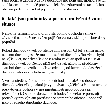
sami podávat žádost o dávku důchodového pojištění, mohou s jejich
souhlasem a na základě potvrzení lékaře o zdravotním stavu těchto
občanů podat tuto žádost jejich rodinní příslušníci.
6. Jaké jsou podmínky a postup pro řešení životní
situace
Nárok na přiznání tohoto druhu starobního důchodu vzniká v
závislosti na dosaženém věku pojištěnce a na získání potřebné doby
pojištění.
Pokud důchodový věk pojištěnce činí alespoň 63 let, vzniká nárok
na tento důchod, jestliže mu do dosažení důchodového věku chybí
nejvýše 5 let, nejdříve však dosažením věku alespoň 60 let. Je-li
důchodový věk pojištěnce nižší než 63 let, nárok na předčasný
starobní důchod vzniká nejdříve ode dne, od kterého do dosažení
důchodového věku chybí nejvýše tři roky.
Výplata předčasného starobního důchodu nenáleží do dosažení
důchodového věku, pokud je vykonávána výdělečná činnost nebo je
poskytována podpora v nezaměstnanosti nebo podpora při
rekvalifikaci. Ode dne dosažení důchodového věku se posuzují
podmínky pro výplatu předčasného starobního důchodu obdobně
jako u řádného starobního důchodu.