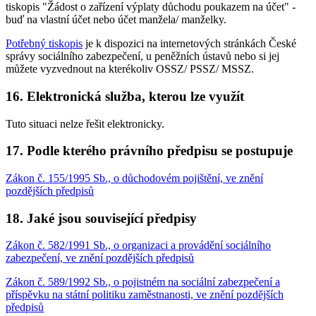
tiskopis "Žádost o zařízení výplaty důchodu poukazem na účet" -
buď na vlastní účet nebo účet manžela/ manželky.
Potřebný tiskopis
je k dispozici na internetových stránkách České
správy sociálního zabezpečení, u peněžních ústavů nebo si jej
můžete vyzvednout na kterékoliv OSSZ/ PSSZ/ MSSZ.
16. Elektronická služba, kterou lze využít
Tuto situaci nelze řešit elektronicky.
17. Podle kterého právního předpisu se postupuje
Zákon č. 155/1995 Sb., o důchodovém pojištění, ve znění
pozdějších předpisů
18. Jaké jsou související předpisy
Zákon č. 582/1991 Sb., o organizaci a provádění sociálního
zabezpečení, ve znění pozdějších předpisů
Zákon č. 589/1992 Sb., o pojistném na sociální zabezpečení a
příspěvku na státní politiku zaměstnanosti, ve znění pozdějších
předpisů