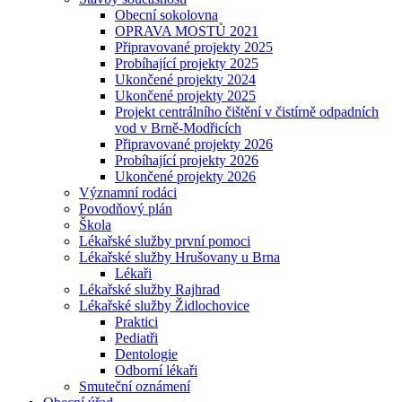
Obecní sokolovna
OPRAVA MOSTŮ 2021
Připravované projekty 2025
Probíhající projekty 2025
Ukončené projekty 2024
Ukončené projekty 2025
Projekt centrálního čištění v čistírně odpadních
vod v Brně-Modřicích
Připravované projekty 2026
Probíhající projekty 2026
Ukončené projekty 2026
Významní rodáci
Povodňový plán
Škola
Lékařské služby první pomoci
Lékařské služby Hrušovany u Brna
Lékaři
Lékařské služby Rajhrad
Lékařské služby Židlochovice
Praktici
Pediatři
Dentologie
Odborní lékaři
Smuteční oznámení