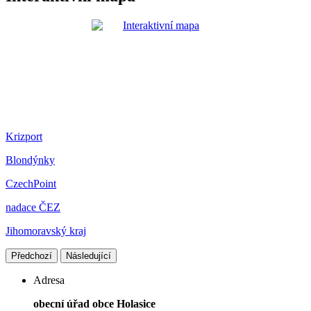
Krizport
Blondýnky
CzechPoint
nadace ČEZ
Jihomoravský kraj
Předchozí
Následující
Adresa
obecní úřad obce Holasice