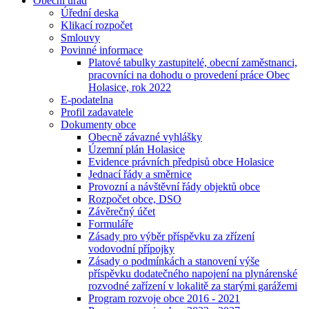
Obecní úřad
Úřední deska
Klikací rozpočet
Smlouvy
Povinné informace
Platové tabulky zastupitelé, obecní zaměstnanci,
pracovníci na dohodu o provedení práce Obec
Holasice, rok 2022
E-podatelna
Profil zadavatele
Dokumenty obce
Obecně závazné vyhlášky
Územní plán Holasice
Evidence právních předpisů obce Holasice
Jednací řády a směrnice
Provozní a návštěvní řády objektů obce
Rozpočet obce, DSO
Závěrečný účet
Formuláře
Zásady pro výběr příspěvku za zřízení
vodovodní přípojky
Zásady o podmínkách a stanovení výše
příspěvku dodatečného napojení na plynárenské
rozvodné zařízení v lokalitě za starými garážemi
Program rozvoje obce 2016 - 2021