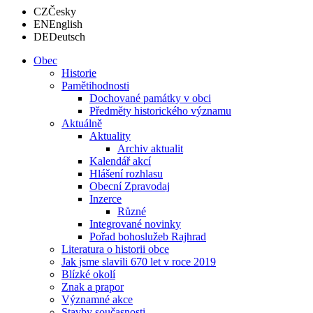
CZ
Česky
EN
English
DE
Deutsch
Obec
Historie
Pamětihodnosti
Dochované památky v obci
Předměty historického významu
Aktuálně
Aktuality
Archiv aktualit
Kalendář akcí
Hlášení rozhlasu
Obecní Zpravodaj
Inzerce
Různé
Integrované novinky
Pořad bohoslužeb Rajhrad
Literatura o historii obce
Jak jsme slavili 670 let v roce 2019
Blízké okolí
Znak a prapor
Významné akce
Stavby současnosti