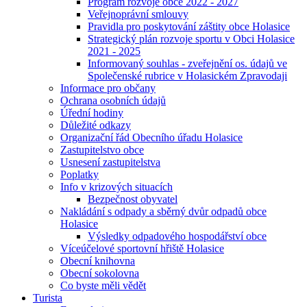
Program rozvoje obce 2022 - 2027
Veřejnoprávní smlouvy
Pravidla pro poskytování záštity obce Holasice
Strategický plán rozvoje sportu v Obci Holasice
2021 - 2025
Informovaný souhlas - zveřejnění os. údajů ve
Společenské rubrice v Holasickém Zpravodaji
Informace pro občany
Ochrana osobních údajů
Úřední hodiny
Důležité odkazy
Organizační řád Obecního úřadu Holasice
Zastupitelstvo obce
Usnesení zastupitelstva
Poplatky
Info v krizových situacích
Bezpečnost obyvatel
Nakládání s odpady a sběrný dvůr odpadů obce
Holasice
Výsledky odpadového hospodářství obce
Víceúčelové sportovní hřiště Holasice
Obecní knihovna
Obecní sokolovna
Co byste měli vědět
Turista