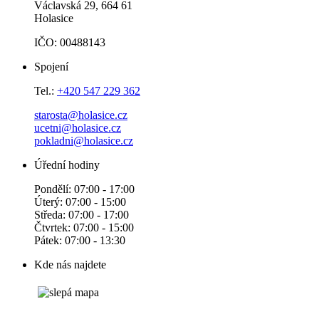
Václavská 29, 664 61
Holasice
IČO: 00488143
Spojení
Tel.:
+420 547 229 362
starosta@holasice.cz
ucetni@holasice.cz
pokladni@holasice.cz
Úřední hodiny
Pondělí: 07:00 - 17:00
Úterý: 07:00 - 15:00
Středa: 07:00 - 17:00
Čtvrtek: 07:00 - 15:00
Pátek: 07:00 - 13:30
Kde nás najdete