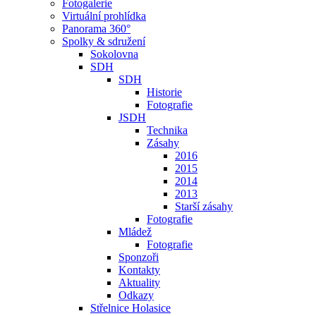
Fotogalerie
Virtuální prohlídka
Panorama 360°
Spolky & sdružení
Sokolovna
SDH
SDH
Historie
Fotografie
JSDH
Technika
Zásahy
2016
2015
2014
2013
Starší zásahy
Fotografie
Mládež
Fotografie
Sponzoři
Kontakty
Aktuality
Odkazy
Střelnice Holasice