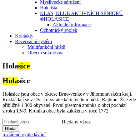
Myslivecké sdružení
Halelista
KLAS, KLUB AKTIVNÍCH SENIORŮ
®HOLASICE
Aktuální informace
Ochotnický spolek
Kontakty
Rezervační systém
Multifunkční hřiště
Obecní sokolovna
Hola
sice
Hola
sice
Holasice jsou obec v okrese Brno-venkov v Jihomoravském kraji.
Rozkládají se v Dyjsko-svrateckém úvalu u města Rajhrad. Žije zde
přibližně 1 300 obyvatel. První písemná zmínka o obci pochází
z roku 1349. Kronika obce byla založena v roce 1772.
Hledaný výraz
Hledat
rozšířené vyhledávání