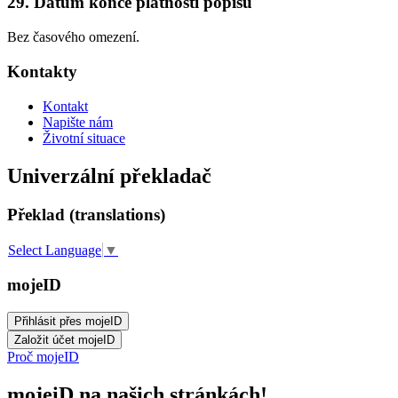
29. Datum konce platnosti popisu
Bez časového omezení.
Kontakty
Kontakt
Napište nám
Životní situace
Univerzální překladač
Překlad (translations)
Select Language
▼
mojeID
Proč mojeID
mojeiD na našich stránkách!