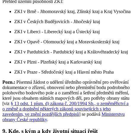
Přehled územní působnosti ZKI:
ZKI v Brně - Jihomoravský kraj, Zlínský kraj a Kraj Vysočina
ZKI v Českých Budějovicích - Jihočeský kraj
ZKI v Liberci - Liberecký kraj a Ústecký kraj
ZKI v Opavě - Olomoucký kraj a Moravskoslezský kraj
ZKI v Pardubicích - Pardubický kraj a Královéhradecký kraj
ZKI v Plzni - Plzeňský kraj a Karlovarský kraj
ZKI v Praze - Středočeský kraj a Hlavní město Praha
Pozn.:
Písemná žádost o udělení úředního oprávnění pro ověřování
dokumentace o zřízení, obnovení nebo přemístění bodu podrobného
polohového bodového pole a o zaměření a šetření předmětů měření,
které jsou obsahem státních mapových děl, pro potřeby obrany státu
[viz
§ 13 odst. 1 písm. d) zákona č. 200/1994 Sb., o zeměměřictví a
o změně a doplnění některých zákonů souvisejících s jeho
zavedením, ve znění pozdějších předpisů
] se podává
Ministerstvu
obrany České republiky
.
9. Kde, s kým a kdy životní situaci řešit