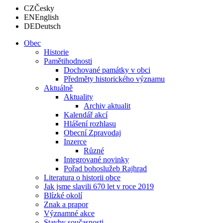
CZ
Česky
EN
English
DE
Deutsch
Obec
Historie
Pamětihodnosti
Dochované památky v obci
Předměty historického významu
Aktuálně
Aktuality
Archiv aktualit
Kalendář akcí
Hlášení rozhlasu
Obecní Zpravodaj
Inzerce
Různé
Integrované novinky
Pořad bohoslužeb Rajhrad
Literatura o historii obce
Jak jsme slavili 670 let v roce 2019
Blízké okolí
Znak a prapor
Významné akce
Stavby současnosti