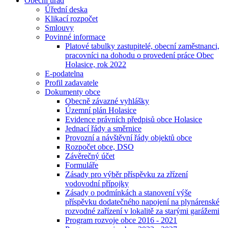
Obecní úřad
Úřední deska
Klikací rozpočet
Smlouvy
Povinné informace
Platové tabulky zastupitelé, obecní zaměstnanci,
pracovníci na dohodu o provedení práce Obec
Holasice, rok 2022
E-podatelna
Profil zadavatele
Dokumenty obce
Obecně závazné vyhlášky
Územní plán Holasice
Evidence právních předpisů obce Holasice
Jednací řády a směrnice
Provozní a návštěvní řády objektů obce
Rozpočet obce, DSO
Závěrečný účet
Formuláře
Zásady pro výběr příspěvku za zřízení
vodovodní přípojky
Zásady o podmínkách a stanovení výše
příspěvku dodatečného napojení na plynárenské
rozvodné zařízení v lokalitě za starými garážemi
Program rozvoje obce 2016 - 2021