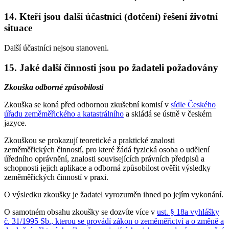
14. Kteří jsou další účastníci (dotčení) řešení životní
situace
Další účastníci nejsou stanoveni.
15. Jaké další činnosti jsou po žadateli požadovány
Zkouška odborné způsobilosti
Zkouška se koná před odbornou zkušební komisí v
sídle Českého
úřadu zeměměřického a katastrálního
a skládá se ústně v českém
jazyce.
Zkouškou se prokazují teoretické a praktické znalosti
zeměměřických činností, pro které žádá fyzická osoba o udělení
úředního oprávnění, znalosti souvisejících právních předpisů a
schopnosti jejich aplikace a odborná způsobilost ověřit výsledky
zeměměřických činností v praxi.
O výsledku zkoušky je žadatel vyrozuměn ihned po jejím vykonání.
O samotném obsahu zkoušky se dozvíte více v
ust. § 18a vyhlášky
č. 31/1995 Sb., kterou se provádí zákon o zeměměřictví a o změně a