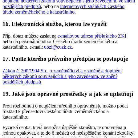
doplnění některých zákonů souvisejících s jeho zavedením, ve znění
pozdějších předpisů
, nebo na
internetových stránkách Českého
úřadu zeměměřického a katastrálního
.
16. Elektronická služba, kterou lze využít
Příp. dotaz můžete zaslat na
e-mailovou adresu příslušného ZKI
nebo na personální odbor Českého úřadu zeměměřického a
katastrálního, e-mail:
uozi@cuzk.cz
.
17. Podle kterého právního předpisu se postupuje
Zákon č. 200/1994 Sb., o zeměměřictví a o změně a doplnění
některých zákonů souvisejících s jeho zavedením, ve znění
pozdějších předpisů
19. Jaké jsou opravné prostředky a jak se uplatňují
Proti rozhodnutí o neudělení úředního oprávnění je možno podat
rozklad k předsedovi Českého úřadu zeměměřického a
katastrálního.
Fyzická osoba, která nesložila úspěšně zkoušku, je oprávněna ji
jednou opakovat, a to do 6 měsíců od neúspěšného konání zkoušky;