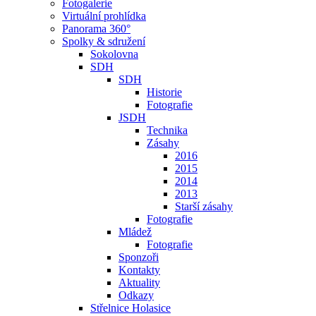
Fotogalerie
Virtuální prohlídka
Panorama 360°
Spolky & sdružení
Sokolovna
SDH
SDH
Historie
Fotografie
JSDH
Technika
Zásahy
2016
2015
2014
2013
Starší zásahy
Fotografie
Mládež
Fotografie
Sponzoři
Kontakty
Aktuality
Odkazy
Střelnice Holasice