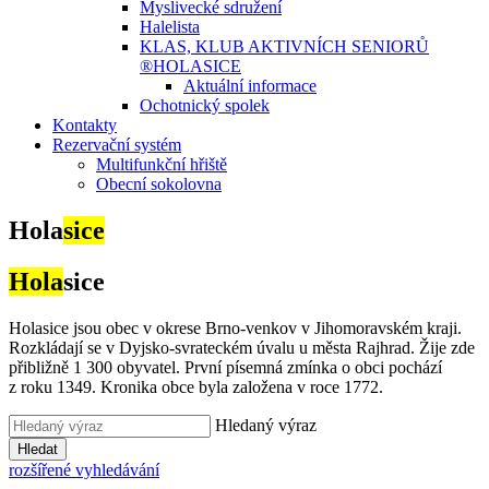
Myslivecké sdružení
Halelista
KLAS, KLUB AKTIVNÍCH SENIORŮ
®HOLASICE
Aktuální informace
Ochotnický spolek
Kontakty
Rezervační systém
Multifunkční hřiště
Obecní sokolovna
Hola
sice
Hola
sice
Holasice jsou obec v okrese Brno-venkov v Jihomoravském kraji.
Rozkládají se v Dyjsko-svrateckém úvalu u města Rajhrad. Žije zde
přibližně 1 300 obyvatel. První písemná zmínka o obci pochází
z roku 1349. Kronika obce byla založena v roce 1772.
Hledaný výraz
Hledat
rozšířené vyhledávání