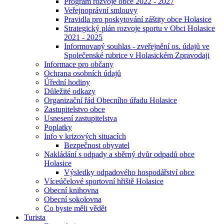
Program rozvoje obce 2022 - 2027
Veřejnoprávní smlouvy
Pravidla pro poskytování záštity obce Holasice
Strategický plán rozvoje sportu v Obci Holasice
2021 - 2025
Informovaný souhlas - zveřejnění os. údajů ve
Společenské rubrice v Holasickém Zpravodaji
Informace pro občany
Ochrana osobních údajů
Úřední hodiny
Důležité odkazy
Organizační řád Obecního úřadu Holasice
Zastupitelstvo obce
Usnesení zastupitelstva
Poplatky
Info v krizových situacích
Bezpečnost obyvatel
Nakládání s odpady a sběrný dvůr odpadů obce
Holasice
Výsledky odpadového hospodářství obce
Víceúčelové sportovní hřiště Holasice
Obecní knihovna
Obecní sokolovna
Co byste měli vědět
Turista