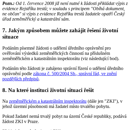
Pozn.:
Od 1. července 2008 již není nutné k žádosti přikládat výpis z
evidence Rejstříku trestů; v souladu s principem "Obíhá dokument,
ne občan" si výpis z evidence Rejstříku trestů žadatele opatří Český
úřad zeměměřický a katastrální sám.
7. Jakým způsobem můžete zahájit řešení životní
situace
Podáním písemné žádosti o udělení úředního oprávnění pro
ověřování výsledků zeměměřických činností na příslušném
zeměměřickém a katastrálním inspektorátu (viz následující bod).
Podáním této žádosti je zahájeno správní řízení o udělení úředního
oprávnění podle
zákona č. 500/2004 Sb., správní řád, ve znění
pozdějších předpisů
.
8. Na které instituci životní situaci řešit
Na
zeměměřickém a katastrálním inspektorátu
(dále jen "ZKI"), v
jehož územní působnosti má žadatel místo trvalého pobytu.
Pokud žadatel nemá trvalý pobyt na území České republiky, podává
žádost ZKI v Praze.