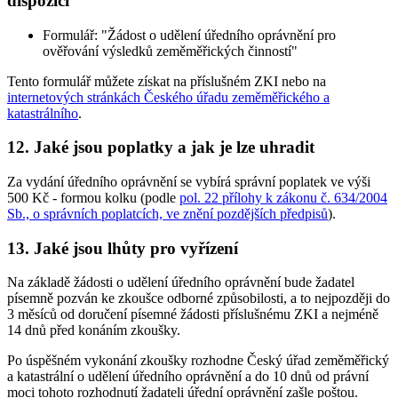
dispozici
Formulář: "Žádost o udělení úředního oprávnění pro
ověřování výsledků zeměměřických činností"
Tento formulář můžete získat na příslušném ZKI nebo na
internetových stránkách Českého úřadu zeměměřického a
katastrálního
.
12. Jaké jsou poplatky a jak je lze uhradit
Za vydání úředního oprávnění se vybírá správní poplatek ve výši
500 Kč - formou kolku (podle
pol. 22 přílohy k zákonu č. 634/2004
Sb., o správních poplatcích, ve znění pozdějších předpisů
).
13. Jaké jsou lhůty pro vyřízení
Na základě žádosti o udělení úředního oprávnění bude žadatel
písemně pozván ke zkoušce odborné způsobilosti, a to nejpozději do
3 měsíců od doručení písemné žádosti příslušnému ZKI a nejméně
14 dnů před konáním zkoušky.
Po úspěšném vykonání zkoušky rozhodne Český úřad zeměměřický
a katastrální o udělení úředního oprávnění a do 10 dnů od právní
moci tohoto rozhodnutí žadateli úřední oprávnění zašle poštou.