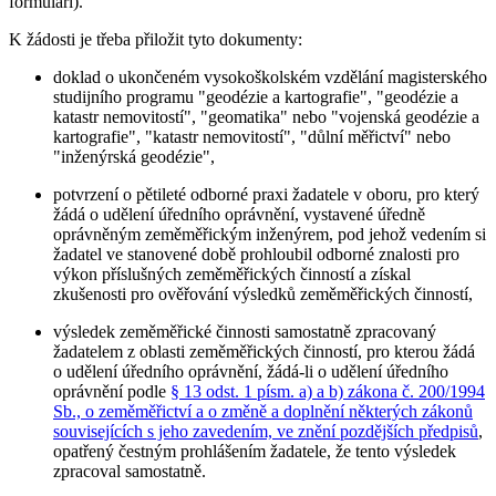
formuláři).
K žádosti je třeba přiložit tyto dokumenty:
doklad o ukončeném vysokoškolském vzdělání magisterského
studijního programu "geodézie a kartografie", "geodézie a
katastr nemovitostí", "geomatika" nebo "vojenská geodézie a
kartografie", "katastr nemovitostí", "důlní měřictví" nebo
"inženýrská geodézie",
potvrzení o pětileté odborné praxi žadatele v oboru, pro který
žádá o udělení úředního oprávnění, vystavené úředně
oprávněným zeměměřickým inženýrem, pod jehož vedením si
žadatel ve stanovené době prohloubil odborné znalosti pro
výkon příslušných zeměměřických činností a získal
zkušenosti pro ověřování výsledků zeměměřických činností,
výsledek zeměměřické činnosti samostatně zpracovaný
žadatelem z oblasti zeměměřických činností, pro kterou žádá
o udělení úředního oprávnění, žádá-li o udělení úředního
oprávnění podle
§ 13 odst. 1 písm. a) a b) zákona č. 200/1994
Sb., o zeměměřictví a o změně a doplnění některých zákonů
souvisejících s jeho zavedením, ve znění pozdějších předpisů
,
opatřený čestným prohlášením žadatele, že tento výsledek
zpracoval samostatně.