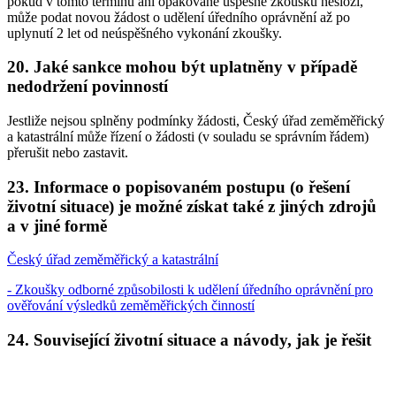
pokud v tomto termínu ani opakovaně úspěšně zkoušku nesloží,
může podat novou žádost o udělení úředního oprávnění až po
uplynutí 2 let od neúspěšného vykonání zkoušky.
20. Jaké sankce mohou být uplatněny v případě
nedodržení povinností
Jestliže nejsou splněny podmínky žádosti, Český úřad zeměměřický
a katastrální může řízení o žádosti (v souladu se správním řádem)
přerušit nebo zastavit.
23. Informace o popisovaném postupu (o řešení
životní situace) je možné získat také z jiných zdrojů
a v jiné formě
Český úřad zeměměřický a katastrální
- Zkoušky odborné způsobilosti k udělení úředního oprávnění pro
ověřování výsledků zeměměřických činností
24. Související životní situace a návody, jak je řešit