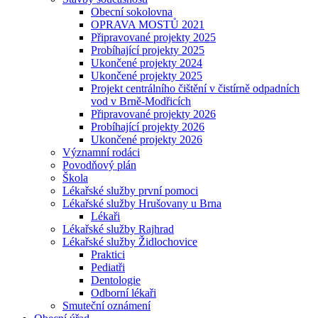
Obecní sokolovna
OPRAVA MOSTŮ 2021
Připravované projekty 2025
Probíhající projekty 2025
Ukončené projekty 2024
Ukončené projekty 2025
Projekt centrálního čištění v čistírně odpadních
vod v Brně-Modřicích
Připravované projekty 2026
Probíhající projekty 2026
Ukončené projekty 2026
Významní rodáci
Povodňový plán
Škola
Lékařské služby první pomoci
Lékařské služby Hrušovany u Brna
Lékaři
Lékařské služby Rajhrad
Lékařské služby Židlochovice
Praktici
Pediatři
Dentologie
Odborní lékaři
Smuteční oznámení