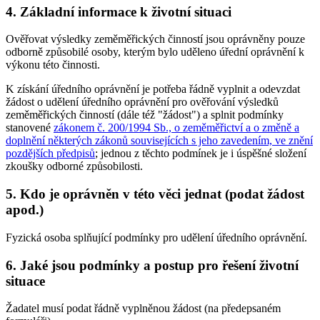
4. Základní informace k životní situaci
Ověřovat výsledky zeměměřických činností jsou oprávněny pouze
odborně způsobilé osoby, kterým bylo uděleno úřední oprávnění k
výkonu této činnosti.
K získání úředního oprávnění je potřeba řádně vyplnit a odevzdat
žádost o udělení úředního oprávnění pro ověřování výsledků
zeměměřických činností (dále též "žádost") a splnit podmínky
stanovené
zákonem č. 200/1994 Sb., o zeměměřictví a o změně a
doplnění některých zákonů souvisejících s jeho zavedením, ve znění
pozdějších předpisů
; jednou z těchto podmínek je i úspěšné složení
zkoušky odborné způsobilosti.
5. Kdo je oprávněn v této věci jednat (podat žádost
apod.)
Fyzická osoba splňující podmínky pro udělení úředního oprávnění.
6. Jaké jsou podmínky a postup pro řešení životní
situace
Žadatel musí podat řádně vyplněnou žádost (na předepsaném