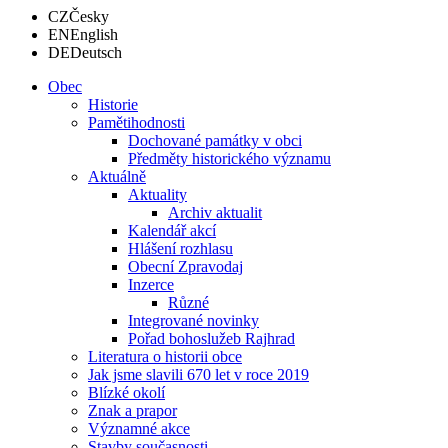
CZ
Česky
EN
English
DE
Deutsch
Obec
Historie
Pamětihodnosti
Dochované památky v obci
Předměty historického významu
Aktuálně
Aktuality
Archiv aktualit
Kalendář akcí
Hlášení rozhlasu
Obecní Zpravodaj
Inzerce
Různé
Integrované novinky
Pořad bohoslužeb Rajhrad
Literatura o historii obce
Jak jsme slavili 670 let v roce 2019
Blízké okolí
Znak a prapor
Významné akce
Stavby současnosti