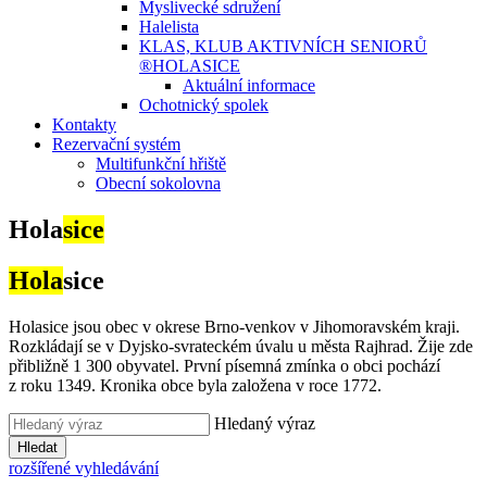
Myslivecké sdružení
Halelista
KLAS, KLUB AKTIVNÍCH SENIORŮ
®HOLASICE
Aktuální informace
Ochotnický spolek
Kontakty
Rezervační systém
Multifunkční hřiště
Obecní sokolovna
Hola
sice
Hola
sice
Holasice jsou obec v okrese Brno-venkov v Jihomoravském kraji.
Rozkládají se v Dyjsko-svrateckém úvalu u města Rajhrad. Žije zde
přibližně 1 300 obyvatel. První písemná zmínka o obci pochází
z roku 1349. Kronika obce byla založena v roce 1772.
Hledaný výraz
Hledat
rozšířené vyhledávání