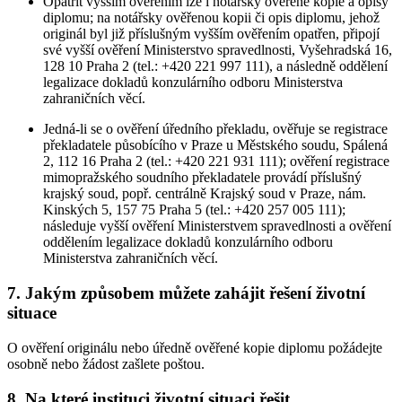
Opatřit vyšším ověřením lze i notářsky ověřené kopie a opisy
diplomu; na notářsky ověřenou kopii či opis diplomu, jehož
originál byl již příslušným vyšším ověřením opatřen, připojí
své vyšší ověření Ministerstvo spravedlnosti, Vyšehradská 16,
128 10 Praha 2 (tel.: +420 221 997 111), a následně oddělení
legalizace dokladů konzulárního odboru Ministerstva
zahraničních věcí.
Jedná-li se o ověření úředního překladu, ověřuje se registrace
překladatele působícího v Praze u Městského soudu, Spálená
2, 112 16 Praha 2 (tel.: +420 221 931 111); ověření registrace
mimopražského soudního překladatele provádí příslušný
krajský soud, popř. centrálně Krajský soud v Praze, nám.
Kinských 5, 157 75 Praha 5 (tel.: +420 257 005 111);
následuje vyšší ověření Ministerstvem spravedlnosti a ověření
oddělením legalizace dokladů konzulárního odboru
Ministerstva zahraničních věcí.
7. Jakým způsobem můžete zahájit řešení životní
situace
O ověření originálu nebo úředně ověřené kopie diplomu požádejte
osobně nebo žádost zašlete poštou.
8. Na které instituci životní situaci řešit