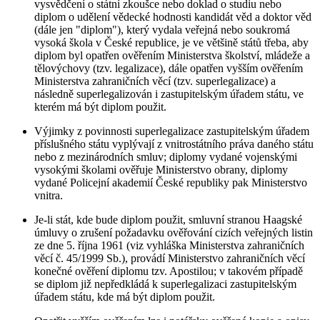
vysvědčení o státní zkoušce nebo doklad o studiu nebo
diplom o udělení vědecké hodnosti kandidát věd a doktor věd
(dále jen "diplom"), který vydala veřejná nebo soukromá
vysoká škola v České republice, je ve většině států třeba, aby
diplom byl opatřen ověřením Ministerstva školství, mládeže a
tělovýchovy (tzv. legalizace), dále opatřen vyšším ověřením
Ministerstva zahraničních věcí (tzv. superlegalizace) a
následně superlegalizován i zastupitelským úřadem státu, ve
kterém má být diplom použit.
Výjimky z povinnosti superlegalizace zastupitelským úřadem
příslušného státu vyplývají z vnitrostátního práva daného státu
nebo z mezinárodních smluv; diplomy vydané vojenskými
vysokými školami ověřuje Ministerstvo obrany, diplomy
vydané Policejní akademií České republiky pak Ministerstvo
vnitra.
Je-li stát, kde bude diplom použit, smluvní stranou Haagské
úmluvy o zrušení požadavku ověřování cizích veřejných listin
ze dne 5. října 1961 (viz vyhláška Ministerstva zahraničních
věcí č. 45/1999 Sb.), provádí Ministerstvo zahraničních věcí
konečné ověření diplomu tzv. Apostilou; v takovém případě
se diplom již nepředkládá k superlegalizaci zastupitelským
úřadem státu, kde má být diplom použit.