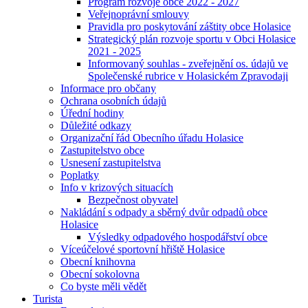
Program rozvoje obce 2022 - 2027
Veřejnoprávní smlouvy
Pravidla pro poskytování záštity obce Holasice
Strategický plán rozvoje sportu v Obci Holasice
2021 - 2025
Informovaný souhlas - zveřejnění os. údajů ve
Společenské rubrice v Holasickém Zpravodaji
Informace pro občany
Ochrana osobních údajů
Úřední hodiny
Důležité odkazy
Organizační řád Obecního úřadu Holasice
Zastupitelstvo obce
Usnesení zastupitelstva
Poplatky
Info v krizových situacích
Bezpečnost obyvatel
Nakládání s odpady a sběrný dvůr odpadů obce
Holasice
Výsledky odpadového hospodářství obce
Víceúčelové sportovní hřiště Holasice
Obecní knihovna
Obecní sokolovna
Co byste měli vědět
Turista