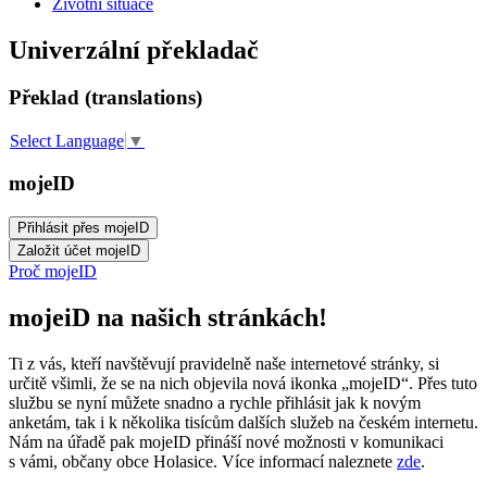
Životní situace
Univerzální překladač
Překlad (translations)
Select Language
▼
mojeID
Proč mojeID
mojeiD na našich stránkách!
Ti z vás, kteří navštěvují pravidelně naše internetové stránky, si
určitě všimli, že se na nich objevila nová ikonka „mojeID“. Přes tuto
službu se nyní můžete snadno a rychle přihlásit jak k novým
anketám, tak i k několika tisícům dalších služeb na českém internetu.
Nám na úřadě pak mojeID přináší nové možnosti v komunikaci
s vámi, občany obce Holasice. Více informací naleznete
zde
.