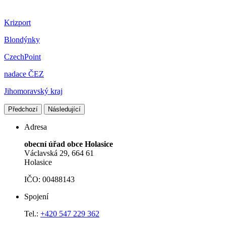
Krizport
Blondýnky
CzechPoint
nadace ČEZ
Jihomoravský kraj
Předchozí
Následující
Adresa
obecní úřad obce Holasice
Václavská 29, 664 61
Holasice
IČO: 00488143
Spojení
Tel.:
+420 547 229 362