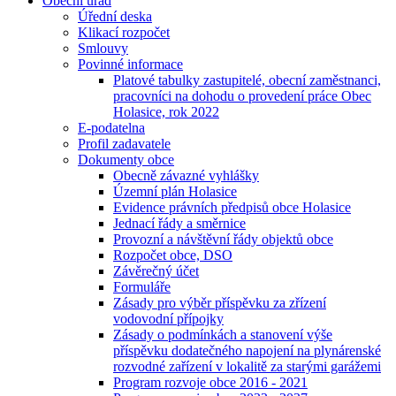
Obecní úřad
Úřední deska
Klikací rozpočet
Smlouvy
Povinné informace
Platové tabulky zastupitelé, obecní zaměstnanci,
pracovníci na dohodu o provedení práce Obec
Holasice, rok 2022
E-podatelna
Profil zadavatele
Dokumenty obce
Obecně závazné vyhlášky
Územní plán Holasice
Evidence právních předpisů obce Holasice
Jednací řády a směrnice
Provozní a návštěvní řády objektů obce
Rozpočet obce, DSO
Závěrečný účet
Formuláře
Zásady pro výběr příspěvku za zřízení
vodovodní přípojky
Zásady o podmínkách a stanovení výše
příspěvku dodatečného napojení na plynárenské
rozvodné zařízení v lokalitě za starými garážemi
Program rozvoje obce 2016 - 2021