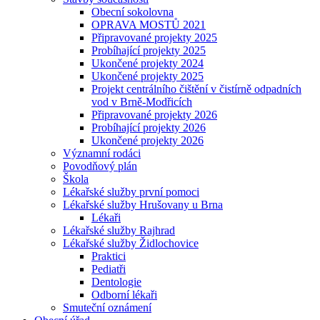
Obecní sokolovna
OPRAVA MOSTŮ 2021
Připravované projekty 2025
Probíhající projekty 2025
Ukončené projekty 2024
Ukončené projekty 2025
Projekt centrálního čištění v čistírně odpadních
vod v Brně-Modřicích
Připravované projekty 2026
Probíhající projekty 2026
Ukončené projekty 2026
Významní rodáci
Povodňový plán
Škola
Lékařské služby první pomoci
Lékařské služby Hrušovany u Brna
Lékaři
Lékařské služby Rajhrad
Lékařské služby Židlochovice
Praktici
Pediatři
Dentologie
Odborní lékaři
Smuteční oznámení