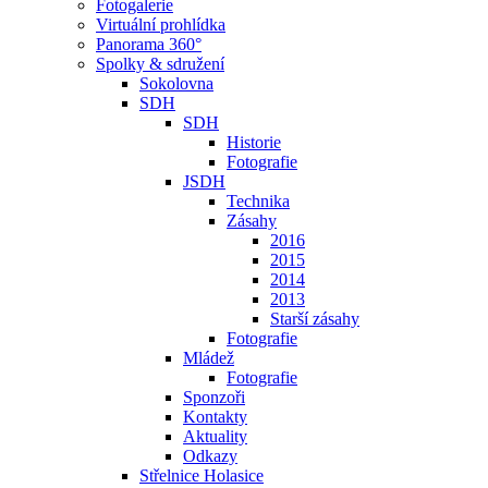
Fotogalerie
Virtuální prohlídka
Panorama 360°
Spolky & sdružení
Sokolovna
SDH
SDH
Historie
Fotografie
JSDH
Technika
Zásahy
2016
2015
2014
2013
Starší zásahy
Fotografie
Mládež
Fotografie
Sponzoři
Kontakty
Aktuality
Odkazy
Střelnice Holasice