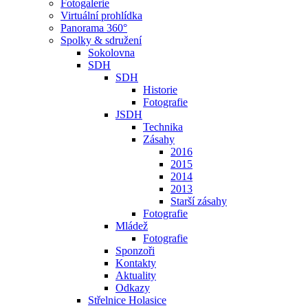
Fotogalerie
Virtuální prohlídka
Panorama 360°
Spolky & sdružení
Sokolovna
SDH
SDH
Historie
Fotografie
JSDH
Technika
Zásahy
2016
2015
2014
2013
Starší zásahy
Fotografie
Mládež
Fotografie
Sponzoři
Kontakty
Aktuality
Odkazy
Střelnice Holasice