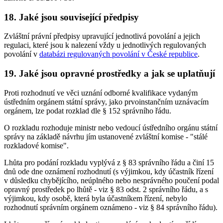
18. Jaké jsou související předpisy
Zvláštní právní předpisy upravující jednotlivá povolání a jejich
regulaci, které jsou k nalezení vždy u jednotlivých regulovaných
povolání v
databázi regulovaných povolání v České republice
.
19. Jaké jsou opravné prostředky a jak se uplatňují
Proti rozhodnutí ve věci uznání odborné kvalifikace vydaným
ústředním orgánem státní správy, jako prvoinstančním uznávacím
orgánem, lze podat rozklad dle § 152 správního řádu.
O rozkladu rozhoduje ministr nebo vedoucí ústředního orgánu státní
správy na základě návrhu jím ustanovené zvláštní komise - "stálé
rozkladové komise".
Lhůta pro podání rozkladu vyplývá z § 83 správního řádu a činí 15
dnů ode dne oznámení rozhodnutí (s výjimkou, kdy účastník řízení
v důsledku chybějícího, neúplného nebo nesprávného poučení podal
opravný prostředek po lhůtě - viz § 83 odst. 2 správního řádu, a s
výjimkou, kdy osobě, která byla účastníkem řízení, nebylo
rozhodnutí správním orgánem oznámeno - viz § 84 správního řádu).