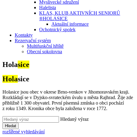
Myslivecké sdružení
Halelista
KLAS, KLUB AKTIVNÍCH SENIORŮ
®HOLASICE
Aktuální informace
Ochotnický spolek
Kontakty
Rezervační systém
Multifunkční hřiště
Obecní sokolovna
Hola
sice
Hola
sice
Holasice jsou obec v okrese Brno-venkov v Jihomoravském kraji.
Rozkládají se v Dyjsko-svrateckém úvalu u města Rajhrad. Žije zde
přibližně 1 300 obyvatel. První písemná zmínka o obci pochází
z roku 1349. Kronika obce byla založena v roce 1772.
Hledaný výraz
Hledat
rozšířené vyhledávání