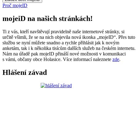
Proč mojeID
mojeiD na našich stránkách!
Ti z vás, kteří navštěvují pravidelně naše internetové stránky, si
určitě všimli, že se na nich objevila nová ikonka „mojeID“. Přes tuto
službu se nyní můžete snadno a rychle přihlásit jak k novým
anketám, tak i k několika tisícům dalších služeb na českém internetu.
Nám na úřadě pak mojeID přináší nové možnosti v komunikaci
s vámi, občany obce Holasice. Více informací naleznete
zde
.
Hlášení závad