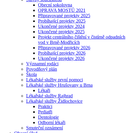
Obecní sokolovna
OPRAVA MOSTŮ 2021
Připravované projekty 2025
Probíhající projekty 2025
Ukončené projekty 2024
Ukončené projekty 2025
Projekt centrálního čištění v čistírně odpadních
vod v Brně-Modřicích
Připravované projekty 2026
Probíhající projekty 2026
Ukončené projekty 2026
Významní rodáci
Povodňový plán
Škola
Lékařské služby první pomoci
Lékařské služby Hrušovany u Brna
Lékaři
Lékařské služby Rajhrad
Lékařské služby Židlochovice
Praktici
Pediatři
Dentologie
Odborní lékaři
Smuteční oznámení