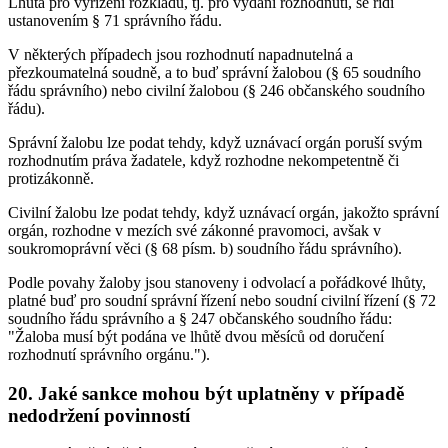
Lhůta pro vyřízení rozkladu, tj. pro vydání rozhodnutí, se řídí
ustanovením § 71 správního řádu.
V některých případech jsou rozhodnutí napadnutelná a
přezkoumatelná soudně, a to buď správní žalobou (§ 65 soudního
řádu správního) nebo civilní žalobou (§ 246 občanského soudního
řádu).
Správní žalobu lze podat tehdy, když uznávací orgán poruší svým
rozhodnutím práva žadatele, když rozhodne nekompetentně či
protizákonně.
Civilní žalobu lze podat tehdy, když uznávací orgán, jakožto správní
orgán, rozhodne v mezích své zákonné pravomoci, avšak v
soukromoprávní věci (§ 68 písm. b) soudního řádu správního).
Podle povahy žaloby jsou stanoveny i odvolací a pořádkové lhůty,
platné buď pro soudní správní řízení nebo soudní civilní řízení (§ 72
soudního řádu správního a § 247 občanského soudního řádu:
"Žaloba musí být podána ve lhůtě dvou měsíců od doručení
rozhodnutí správního orgánu.").
20. Jaké sankce mohou být uplatněny v případě
nedodržení povinností