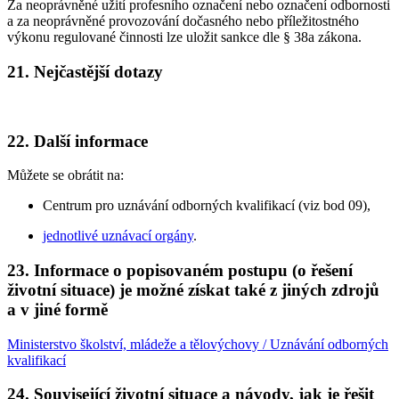
Za neoprávněné užití profesního označení nebo označení odbornosti
a za neoprávněné provozování dočasného nebo příležitostného
výkonu regulované činnosti lze uložit sankce dle § 38a zákona.
21. Nejčastější dotazy
22. Další informace
Můžete se obrátit na:
Centrum pro uznávání odborných kvalifikací (viz bod 09),
jednotlivé uznávací orgány
.
23. Informace o popisovaném postupu (o řešení
životní situace) je možné získat také z jiných zdrojů
a v jiné formě
Ministerstvo školství, mládeže a tělovýchovy / Uznávání odborných
kvalifikací
24. Související životní situace a návody, jak je řešit