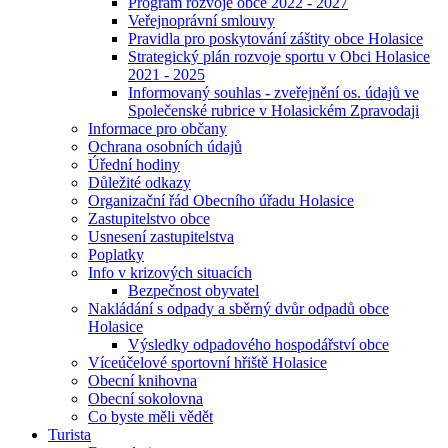
Program rozvoje obce 2022 - 2027
Veřejnoprávní smlouvy
Pravidla pro poskytování záštity obce Holasice
Strategický plán rozvoje sportu v Obci Holasice
2021 - 2025
Informovaný souhlas - zveřejnění os. údajů ve
Společenské rubrice v Holasickém Zpravodaji
Informace pro občany
Ochrana osobních údajů
Úřední hodiny
Důležité odkazy
Organizační řád Obecního úřadu Holasice
Zastupitelstvo obce
Usnesení zastupitelstva
Poplatky
Info v krizových situacích
Bezpečnost obyvatel
Nakládání s odpady a sběrný dvůr odpadů obce
Holasice
Výsledky odpadového hospodářství obce
Víceúčelové sportovní hřiště Holasice
Obecní knihovna
Obecní sokolovna
Co byste měli vědět
Turista