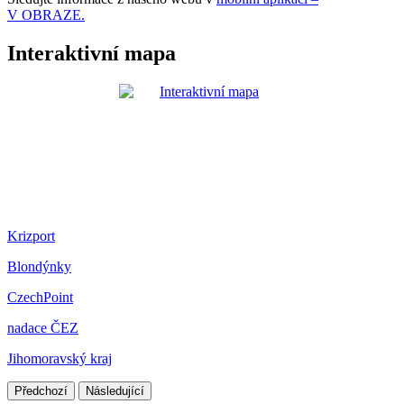
V OBRAZE.
Interaktivní mapa
Krizport
Blondýnky
CzechPoint
nadace ČEZ
Jihomoravský kraj
Předchozí
Následující