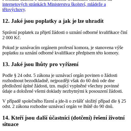
internetových stránkách Ministerstva školství, mládeže a
tělovýchovy
.
12. Jaké jsou poplatky a jak je lze uhradit
Správní poplatek za přijetí žádosti o uznání odborné kvalifikace činí
2 000 Kč.
Pokud je uznávacím orgánem profesní komora, je stanovena výše
poplatku za uznání odborné kvalifikace předpisem této komory.
13. Jaké jsou lhůty pro vyřízení
Podle § 24 odst. 5 zákona je uznávací orgán povinen o žádosti
rozhodnout bezodkladně, nejpozději však do 60 dnů ode dne
předložení úplné žádosti, tzn. mající vyplněné všechny povinné
údaje a doložené všemi doklady nezbytnými k posouzení žádosti.
V případě společného řízení a jde-li o zvlášť složitý případ dle § 25
odst. 2 zákona rozhodne uznávací orgán ve lhůtě do 90 dnů.
14. Kteří jsou další účastníci (dotčení) řešení životní
situace