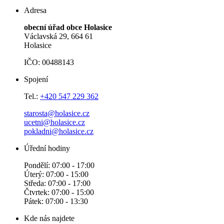
Adresa
obecní úřad obce Holasice
Václavská 29, 664 61
Holasice
IČO: 00488143
Spojení
Tel.:
+420 547 229 362
starosta@holasice.cz
ucetni@holasice.cz
pokladni@holasice.cz
Úřední hodiny
Pondělí: 07:00 - 17:00
Úterý: 07:00 - 15:00
Středa: 07:00 - 17:00
Čtvrtek: 07:00 - 15:00
Pátek: 07:00 - 13:30
Kde nás najdete