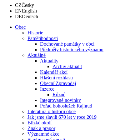
CZ
Česky
EN
English
DE
Deutsch
Obec
Historie
Pamětihodnosti
Dochované památky v obci
Předměty historického významu
Aktuálně
Aktuality
Archiv aktualit
Kalendář akcí
Hlášení rozhlasu
Obecní Zpravodaj
Inzerce
Různé
Integrované novinky
Pořad bohoslužeb Rajhrad
Literatura o historii obce
Jak jsme slavili 670 let v roce 2019
Blízké okolí
Znak a prapor
Významné akce
Stavby současnosti