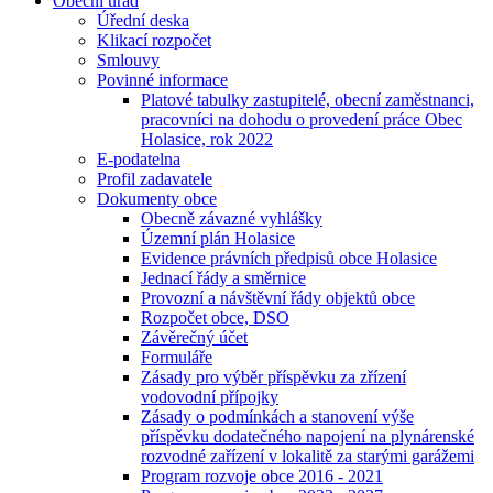
Obecní úřad
Úřední deska
Klikací rozpočet
Smlouvy
Povinné informace
Platové tabulky zastupitelé, obecní zaměstnanci,
pracovníci na dohodu o provedení práce Obec
Holasice, rok 2022
E-podatelna
Profil zadavatele
Dokumenty obce
Obecně závazné vyhlášky
Územní plán Holasice
Evidence právních předpisů obce Holasice
Jednací řády a směrnice
Provozní a návštěvní řády objektů obce
Rozpočet obce, DSO
Závěrečný účet
Formuláře
Zásady pro výběr příspěvku za zřízení
vodovodní přípojky
Zásady o podmínkách a stanovení výše
příspěvku dodatečného napojení na plynárenské
rozvodné zařízení v lokalitě za starými garážemi
Program rozvoje obce 2016 - 2021