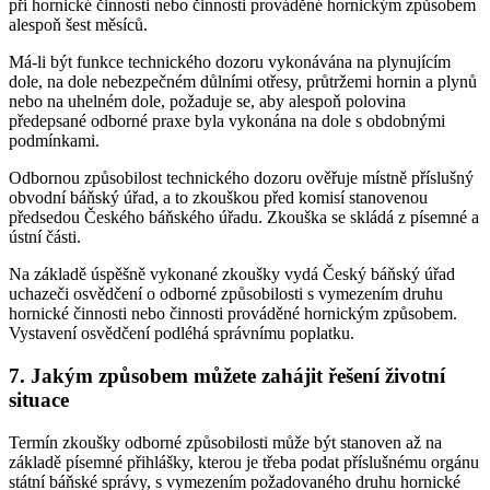
při hornické činnosti nebo činnosti prováděné hornickým způsobem
alespoň šest měsíců.
Má-li být funkce technického dozoru vykonávána na plynujícím
dole, na dole nebezpečném důlními otřesy, průtržemi hornin a plynů
nebo na uhelném dole, požaduje se, aby alespoň polovina
předepsané odborné praxe byla vykonána na dole s obdobnými
podmínkami.
Odbornou způsobilost technického dozoru ověřuje místně příslušný
obvodní báňský úřad, a to zkouškou před komisí stanovenou
předsedou Českého báňského úřadu. Zkouška se skládá z písemné a
ústní části.
Na základě úspěšně vykonané zkoušky vydá Český báňský úřad
uchazeči osvědčení o odborné způsobilosti s vymezením druhu
hornické činnosti nebo činnosti prováděné hornickým způsobem.
Vystavení osvědčení podléhá správnímu poplatku.
7. Jakým způsobem můžete zahájit řešení životní
situace
Termín zkoušky odborné způsobilosti může být stanoven až na
základě písemné přihlášky, kterou je třeba podat příslušnému orgánu
státní báňské správy, s vymezením požadovaného druhu hornické