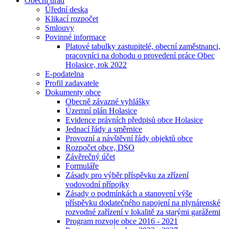
Obecní úřad
Úřední deska
Klikací rozpočet
Smlouvy
Povinné informace
Platové tabulky zastupitelé, obecní zaměstnanci,
pracovníci na dohodu o provedení práce Obec
Holasice, rok 2022
E-podatelna
Profil zadavatele
Dokumenty obce
Obecně závazné vyhlášky
Územní plán Holasice
Evidence právních předpisů obce Holasice
Jednací řády a směrnice
Provozní a návštěvní řády objektů obce
Rozpočet obce, DSO
Závěrečný účet
Formuláře
Zásady pro výběr příspěvku za zřízení
vodovodní přípojky
Zásady o podmínkách a stanovení výše
příspěvku dodatečného napojení na plynárenské
rozvodné zařízení v lokalitě za starými garážemi
Program rozvoje obce 2016 - 2021