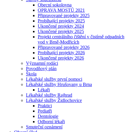
Obecní sokolovna
OPRAVA MOSTŮ 2021
Připravované projekty 2025
Probíhající projekty 2025
Ukončené projekty 2024
Ukončené projekty 2025
Projekt centrálního čištění v čistírně odpadních
vod v Brně-Modřicích
Připravované projekty 2026
Probíhající projekty 2026
Ukončené projekty 2026
Významní rodáci
Povodňový plán
Škola
Lékařské služby první pomoci
Lékařské služby Hrušovany u Brna
Lékaři
Lékařské služby Rajhrad
Lékařské služby Židlochovice
Praktici
Pediatři
Dentologie
Odborní lékaři
Smuteční oznámení