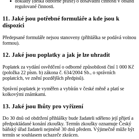
doklady (délka odborné praxe) o dosavadní činnosti v oblasti
regulované činnosti.
11. Jaké jsou potřebné formuláře a kde jsou k
dispozici
Předepsané formuláře nejsou stanoveny (přihláška se podává volnou
formou).
12. Jaké jsou poplatky a jak je lze uhradit
Poplatek za vydání osvědčení o odborné způsobilosti činí 1 000 Kč
(položka 22 písm. b) zákona č. 634/2004 Sb., o správních
poplatcích, ve znění pozdějších předpisů).
Správní poplatek je vyměřen a vybírán v české měně a platí se
kolkovými známkami.
13. Jaké jsou lhůty pro vyřízení
Do 30 dnů od obdržení přihlášky bude žadateli sděleno její přijetí a
předpokládané konání zkoušky. Termín zkoušky oznamuje Český
báňský úřad žadateli nejméně 30 dnů předem. Výjimečně může být
termín se souhlasem uchazeče zkrácen.