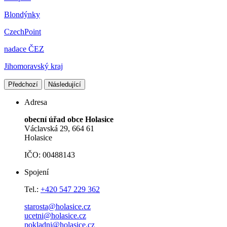
Blondýnky
CzechPoint
nadace ČEZ
Jihomoravský kraj
Předchozí
Následující
Adresa
obecní úřad obce Holasice
Václavská 29, 664 61
Holasice
IČO: 00488143
Spojení
Tel.:
+420 547 229 362
starosta@holasice.cz
ucetni@holasice.cz
pokladni@holasice.cz