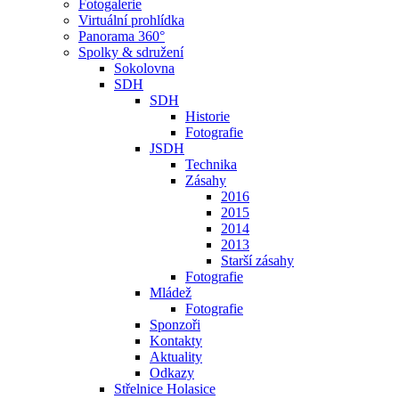
Fotogalerie
Virtuální prohlídka
Panorama 360°
Spolky & sdružení
Sokolovna
SDH
SDH
Historie
Fotografie
JSDH
Technika
Zásahy
2016
2015
2014
2013
Starší zásahy
Fotografie
Mládež
Fotografie
Sponzoři
Kontakty
Aktuality
Odkazy
Střelnice Holasice