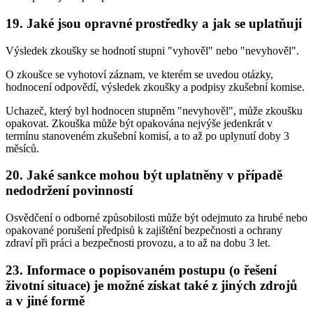
19. Jaké jsou opravné prostředky a jak se uplatňují
Výsledek zkoušky se hodnotí stupni "vyhověl" nebo "nevyhověl".
O zkoušce se vyhotoví záznam, ve kterém se uvedou otázky,
hodnocení odpovědí, výsledek zkoušky a podpisy zkušební komise.
Uchazeč, který byl hodnocen stupněm "nevyhověl", může zkoušku
opakovat. Zkouška může být opakována nejvýše jedenkrát v
termínu stanoveném zkušební komisí, a to až po uplynutí doby 3
měsíců.
20. Jaké sankce mohou být uplatněny v případě
nedodržení povinností
Osvědčení o odborné způsobilosti může být odejmuto za hrubé nebo
opakované porušení předpisů k zajištění bezpečnosti a ochrany
zdraví při práci a bezpečnosti provozu, a to až na dobu 3 let.
23. Informace o popisovaném postupu (o řešení
životní situace) je možné získat také z jiných zdrojů
a v jiné formě