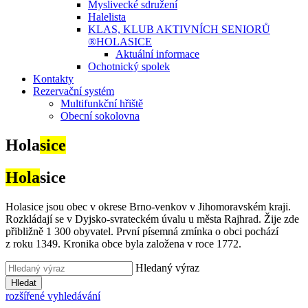
Myslivecké sdružení
Halelista
KLAS, KLUB AKTIVNÍCH SENIORŮ
®HOLASICE
Aktuální informace
Ochotnický spolek
Kontakty
Rezervační systém
Multifunkční hřiště
Obecní sokolovna
Hola
sice
Hola
sice
Holasice jsou obec v okrese Brno-venkov v Jihomoravském kraji.
Rozkládají se v Dyjsko-svrateckém úvalu u města Rajhrad. Žije zde
přibližně 1 300 obyvatel. První písemná zmínka o obci pochází
z roku 1349. Kronika obce byla založena v roce 1772.
Hledaný výraz
Hledat
rozšířené vyhledávání