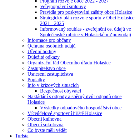
Program rozvoje obce 2022 - 2027
Veřejnoprávní smlouvy
Pravidla pro poskytování záštity obce Holasice
Strategický plán rozvoje sportu v Obci Holasice
2021 - 2025
Informovaný souhlas - zveřejnění os. údajů ve
Společenské rubrice v Holasickém Zpravodaji
Informace pro občany
Ochrana osobních údajů
Úřední hodiny
Důležité odkazy
Organizační řád Obecního úřadu Holasice
Zastupitelstvo obce
Usnesení zastupitelstva
Poplatky
Info v krizových situacích
Bezpečnost obyvatel
Nakládání s odpady a sběrný dvůr odpadů obce
Holasice
Výsledky odpadového hospodářství obce
Víceúčelové sportovní hřiště Holasice
Obecní knihovna
Obecní sokolovna
Co byste měli vědět
Turista