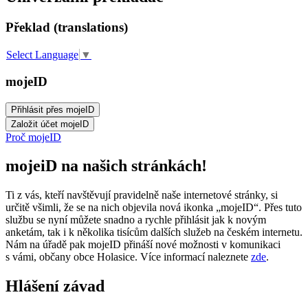
Překlad (translations)
Select Language
▼
mojeID
Proč mojeID
mojeiD na našich stránkách!
Ti z vás, kteří navštěvují pravidelně naše internetové stránky, si
určitě všimli, že se na nich objevila nová ikonka „mojeID“. Přes tuto
službu se nyní můžete snadno a rychle přihlásit jak k novým
anketám, tak i k několika tisícům dalších služeb na českém internetu.
Nám na úřadě pak mojeID přináší nové možnosti v komunikaci
s vámi, občany obce Holasice. Více informací naleznete
zde
.
Hlášení závad