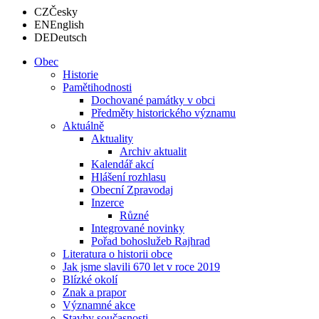
CZ
Česky
EN
English
DE
Deutsch
Obec
Historie
Pamětihodnosti
Dochované památky v obci
Předměty historického významu
Aktuálně
Aktuality
Archiv aktualit
Kalendář akcí
Hlášení rozhlasu
Obecní Zpravodaj
Inzerce
Různé
Integrované novinky
Pořad bohoslužeb Rajhrad
Literatura o historii obce
Jak jsme slavili 670 let v roce 2019
Blízké okolí
Znak a prapor
Významné akce
Stavby současnosti